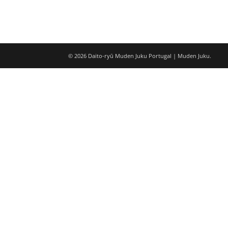
© 2026 Daito-ryū Muden Juku Portugal | Muden Juku.