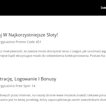
Dait
 W Najkorzystniejsze Sloty!
rgycasino Promo Code 451
z miał pewność, że zawsze może skorzystać wraz z czegoś, jak urozmaici je
ągnięcie bądź ekscytujące maski do odwiedzenia kolekcjonowania. Postaw Na
trację, Logowanie I Bonusy
rgycasino Free Spin 14
dowych przez internet, na naszej stronie www możecie znaleźć ciekawe pora
Casino jest to łatwy przebieg, który zapoczątkowuje zanim zawodnikami dos