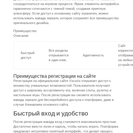
сосредоточиться на игровом процессе. Яркие элементы интерфейса
гармонично сочетаются с темной темой, создавая приятную
атмосферу. Если доступ к основному сайту ограничен, можно
использовать вавада зеркало, которое сохраняет все преимущества
оригинального дизайна.
Преимущество
Описание
Сайт
Все разделы
корректн
Быстрый
открываются
Адаптивность
отобража
доступ
в один клик.
на любых
устройст
Преимущества регистрации на сайте
Регистрация на официальном сайте Vavada открывает доступ к
множеству уникальных возможностей. Пользователи получают
доступ к широкому ассортименту игр, включая слоты, рулетку и
настольные игры. После регистрации вы сможете использовать
вавада зеркало для бесперебойного доступа к платформе, даже в
случае блокировки основного сайта.
Быстрый вход и удобство
После регистрации вавада вход становится максимально простым.
Достаточно ввести логин и пароль, чтобы начать играть. Платформа
предлагает интуитивно понятный интерфейс, что делает процесс