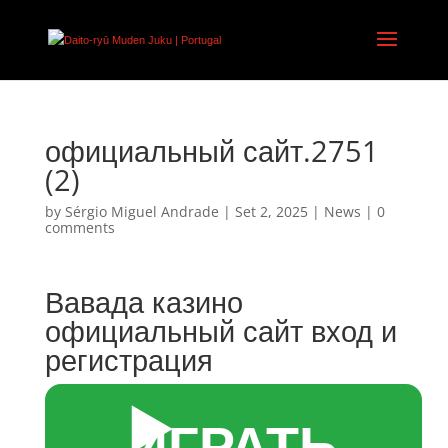
официальный сайт.2751
(2)
by
Sérgio Miguel Andrade
|
Set 2, 2025
|
News
|
0
comments
Вавада казино
официальный сайт вход и
регистрация
▶️
ИГРАТЬ