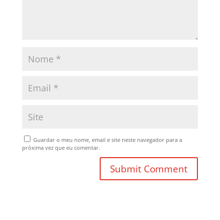
Guardar o meu nome, email e site neste navegador para a
próxima vez que eu comentar.