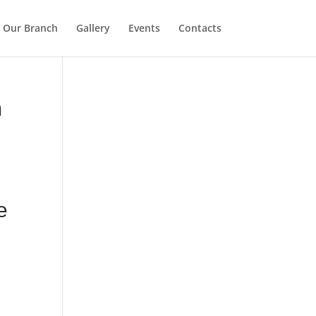
Our Branch
Gallery
Events
Contacts
a
е