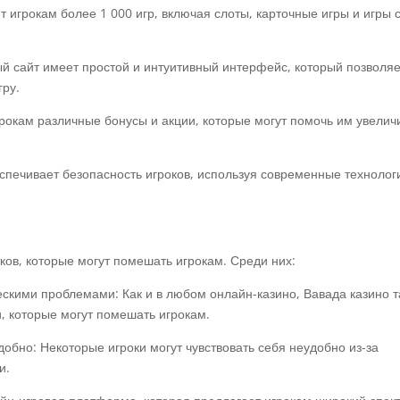
т игрокам более 1 000 игр, включая слоты, карточные игры и игры 
й сайт имеет простой и интуитивный интерфейс, который позволя
гру.
грокам различные бонусы и акции, которые могут помочь им увелич
спечивает безопасность игроков, используя современные технолог
ков, которые могут помешать игрокам. Среди них:
ческими проблемами: Как и в любом онлайн-казино, Вавада казино 
, которые могут помешать игрокам.
добно: Некоторые игроки могут чувствовать себя неудобно из-за
и.