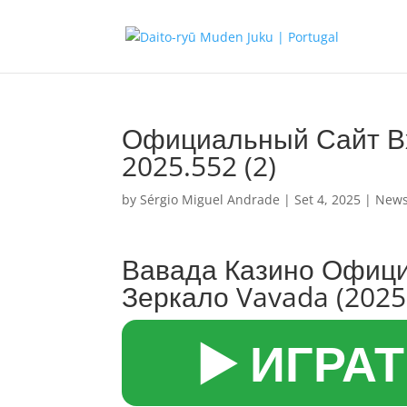
Официальный Сайт Вх
2025.552 (2)
by
Sérgio Miguel Andrade
|
Set 4, 2025
|
New
Вавада Казино Офици
Зеркало Vavada (2025
▶️ ИГРА