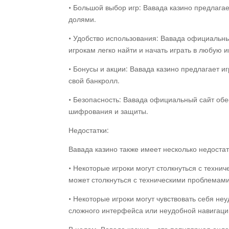
• Большой выбор игр: Вавада казино предлагае
долями.
• Удобство использования: Вавада официальны
игрокам легко найти и начать играть в любую и
• Бонусы и акции: Вавада казино предлагает и
свой банкролл.
• Безопасность: Вавада официальный сайт обе
шифрования и защиты.
Недостатки:
Вавада казино также имеет несколько недостат
• Некоторые игроки могут столкнуться с техни
может столкнуться с техническими проблемами
• Некоторые игроки могут чувствовать себя неу
сложного интерфейса или неудобной навигаци