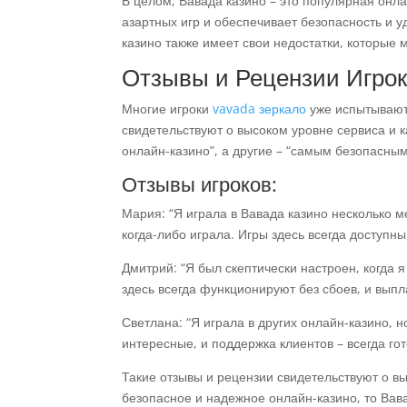
В целом, Вавада казино – это популярная онл
азартных игр и обеспечивает безопасность и у
казино также имеет свои недостатки, которые 
Отзывы и Рецензии Игро
Многие игроки
vavada зеркало
уже испытывают 
свидетельствуют о высоком уровне сервиса и 
онлайн-казино”, а другие – “самым безопасны
Отзывы игроков:
Мария: “Я играла в Вавада казино несколько м
когда-либо играла. Игры здесь всегда доступны
Дмитрий: “Я был скептически настроен, когда 
здесь всегда функционируют без сбоев, и выпл
Светлана: “Я играла в других онлайн-казино, н
интересные, и поддержка клиентов – всегда го
Такие отзывы и рецензии свидетельствуют о вы
безопасное и надежное онлайн-казино, то Вава