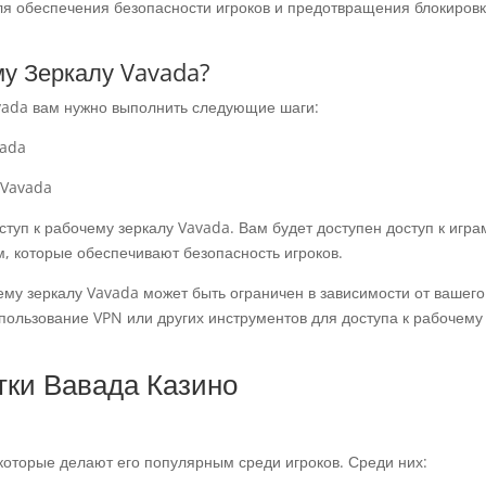
ля обеспечения безопасности игроков и предотвращения блокиров
му Зеркалу Vavada?
avada вам нужно выполнить следующие шаги:
vada
 Vavada
туп к рабочему зеркалу Vavada. Вам будет доступен доступ к игра
м, которые обеспечивают безопасность игроков.
ему зеркалу Vavada может быть ограничен в зависимости от вашего
пользование VPN или других инструментов для доступа к рабочему
тки Вавада Казино
которые делают его популярным среди игроков. Среди них: