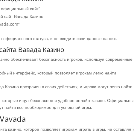
о официальный сайт”
й сайт Вавада Казино
avada.com”
 официального статуса, и не вводите свои данные на них.
сайта Вавада Казино
зино обеспечивает безопасность игроков, используя современные
обный интерфейс, который позволяет игрокам легко найти
 Казино прозрачен в своих действиях, и игроки могут легко найти
в, которые ищут безопасное и удобное онлайн-казино. Официальны
огут найти все необходимое для успешной игры.
 Vavada
йта казино, которое позволяет игрокам играть в игры, не оставляя 