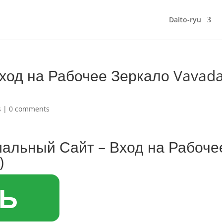
Daito-ryu
од на Рабочее Зеркало Vavad
s
|
0 comments
альный Сайт – Вход на Рабоче
)
ТЬ