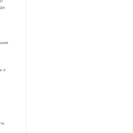
тр
ада
чшим
е я
ете