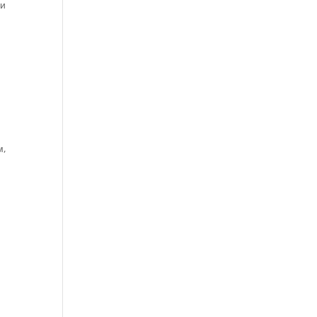
ки
м,