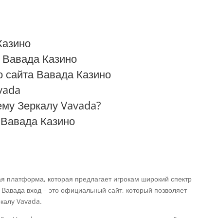
Казино
 Вавада Казино
 сайта Вавада Казино
vada
ему Зеркалу Vavada?
 Вавада Казино
ая платформа, которая предлагает игрокам широкий спектр
Вавада вход – это официальный сайт, который позволяет
ркалу Vavada.