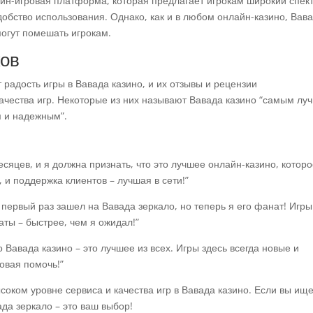
айн-игровая платформа, которая предлагает игрокам широкий спек
добство использования. Однако, как и в любом онлайн-казино, Вав
могут помешать игрокам.
ков
радость игры в Вавада казино, и их отзывы и рецензии
качества игр. Некоторые из них называют Вавада казино “самым лу
м и надежным”.
есяцев, и я должна признать, что это лучшее онлайн-казино, которо
, и поддержка клиентов – лучшая в сети!”
я первый раз зашел на Вавада зеркало, но теперь я его фанат! Игры
аты – быстрее, чем я ожидал!”
о Вавада казино – это лучшее из всех. Игры здесь всегда новые и
товая помочь!”
соком уровне сервиса и качества игр в Вавада казино. Если вы ищ
да зеркало – это ваш выбор!