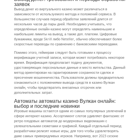
заявок
Вывод денег из виртуального казино может различаться в
зависимости от используемого метода и положений сервиса. В
большинстве случаев период обработки заявлений длится от
нескольких часов до пары дней. Необходимо учитывать, что
определённые онлайн-казино могут определять наименьшие и
наибольшие лимиты на вывод, а также доп. платежи. Цифровые
бумажники, вроде Skrill либо Neteller, обычно обеспечивают более
скоростные переводы по сравнению с банковскими переводами.
Помимо этого, геймерам следует быть готовыми к процессу
верификации учетной записи, которая может потребовать некоторое
время. Верификация предполагает подачу документов,
удостоверяющих персональные данные и место жительства. Данный
метод ориентирован на гарантирование сохранности сделок и
пресечение мошенничества. Пользователи должны предварительно
ознакомиться с положениями вывода средств в казино Вулкан
онлайн, чтобы предотвратить внезапных отсрочек или
дополнительных затрат.
Автоматы автоматы казино Вулкан онлайн:
выбор и последние новинки
Игровые машины остаются одним из самых популярных увлечений в
сфере интернет-казино. Ассортимент слотов удивляет фантазию: от
ретро плодовых автоматов до модерновых видеомашин с
увлекательными сюжетами и графикой. Каждый отдельный период
разработчики релизят новые игры, для того чтобы удовлетворять
даже самых привередливых игроков. Например, вот 2023 сезоне