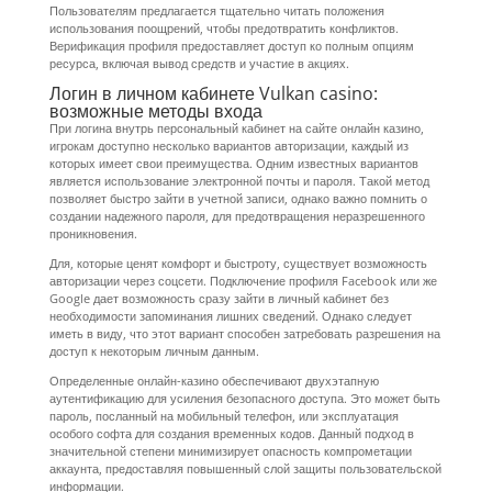
Пользователям предлагается тщательно читать положения
использования поощрений, чтобы предотвратить конфликтов.
Верификация профиля предоставляет доступ ко полным опциям
ресурса, включая вывод средств и участие в акциях.
Логин в личном кабинете Vulkan casino:
возможные методы входа
При логина внутрь персональный кабинет на сайте онлайн казино,
игрокам доступно несколько вариантов авторизации, каждый из
которых имеет свои преимущества. Одним известных вариантов
является использование электронной почты и пароля. Такой метод
позволяет быстро зайти в учетной записи, однако важно помнить о
создании надежного пароля, для предотвращения неразрешенного
проникновения.
Для, которые ценят комфорт и быстроту, существует возможность
авторизации через соцсети. Подключение профиля Facebook или же
Google дает возможность сразу зайти в личный кабинет без
необходимости запоминания лишних сведений. Однако следует
иметь в виду, что этот вариант способен затребовать разрешения на
доступ к некоторым личным данным.
Определенные онлайн-казино обеспечивают двухэтапную
аутентификацию для усиления безопасного доступа. Это может быть
пароль, посланный на мобильный телефон, или эксплуатация
особого софта для создания временных кодов. Данный подход в
значительной степени минимизирует опасность компрометации
аккаунта, предоставляя повышенный слой защиты пользовательской
информации.