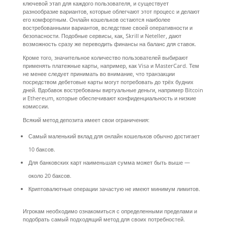
ключевой этап для каждого пользователя, и существует
разнообразие вариантов, которые облегчают этот процесс и делают
его комфортным. Онлайн кошельков остаются наиболее
востребованными вариантов, вследствие своей оперативности и
безопасности. Подобные сервисы, как, Skrill и Neteller, дают
возможность сразу же переводить финансы на баланс для ставок.
Кроме того, значительное количество пользователей выбирают
применять платежные карты, например, как Visa и MasterCard. Тем
не менее следует принимать во внимание, что транзакции
посредством дебетовые карты могут потребовать до трёх будних
дней. Вдобавок востребованы виртуальные деньги, например Bitcoin
и Ethereum, которые обеспечивают конфиденциальность и низкие
комиссии.
Всякий метод депозита имеет свои ограничения:
Самый маленький вклад для онлайн кошельков обычно достигает
10 баксов.
Для банковских карт наименьшая сумма может быть выше —
около 20 баксов.
Криптовалютные операции зачастую не имеют минимум лимитов.
Игрокам необходимо ознакомиться с определенными пределами и
подобрать самый подходящий метод для своих потребностей.