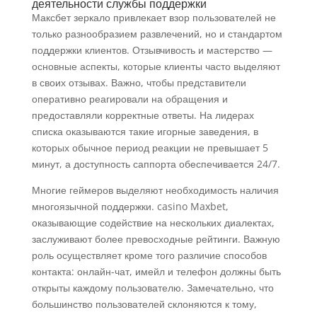
деятельности службы поддержки
Максбет зеркало привлекает взор пользователей не
только разнообразием развлечений, но и стандартом
поддержки клиентов. Отзывчивость и мастерство —
основные аспекты, которые клиенты часто выделяют
в своих отзывах. Важно, чтобы представители
оперативно реагировали на обращения и
предоставляли корректные ответы. На лидерах
списка оказываются такие игорные заведения, в
которых обычное период реакции не превышает 5
минут, а доступность саппорта обеспечивается 24/7.
Многие геймеров выделяют необходимость наличия
многоязычной поддержки. casino Maxbet,
оказывающие содействие на нескольких диалектах,
заслуживают более превосходные рейтинги. Важную
роль осуществляет кроме того различие способов
контакта: онлайн-чат, имейл и телефон должны быть
открыты каждому пользователю. Замечательно, что
большинство пользователей склоняются к тому,