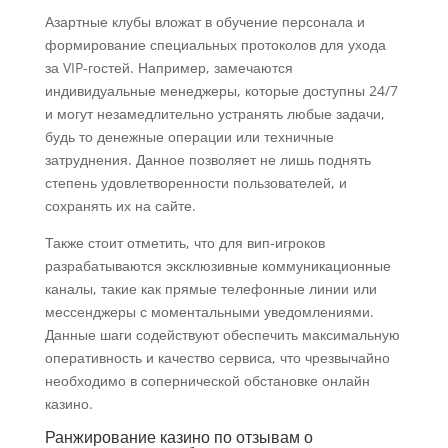
Азартные клубы вложат в обучение персонала и
формирование специальных протоколов для ухода
за VIP-гостей. Например, замечаются
индивидуальные менеджеры, которые доступны 24/7
и могут незамедлительно устранять любые задачи,
будь то денежные операции или техничные
затруднения. Данное позволяет не лишь поднять
степень удовлетворенности пользователей, и
сохранять их на сайте.
Также стоит отметить, что для вип-игроков
разрабатываются эксклюзивные коммуникационные
каналы, такие как прямые телефонные линии или
мессенджеры с моментальными уведомлениями.
Данные шаги содействуют обеспечить максимальную
оперативность и качество сервиса, что чрезвычайно
необходимо в сопернической обстановке онлайн
казино.
Ранжирование казино по отзывам о