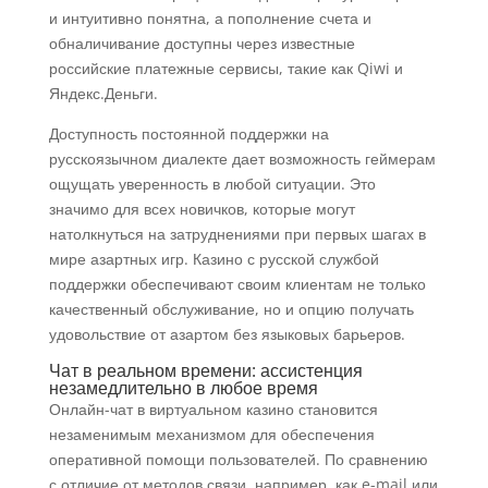
и интуитивно понятна, а пополнение счета и
обналичивание доступны через известные
российские платежные сервисы, такие как Qiwi и
Яндекс.Деньги.
Доступность постоянной поддержки на
русскоязычном диалекте дает возможность геймерам
ощущать уверенность в любой ситуации. Это
значимо для всех новичков, которые могут
натолкнуться на затруднениями при первых шагах в
мире азартных игр. Казино с русской службой
поддержки обеспечивают своим клиентам не только
качественный обслуживание, но и опцию получать
удовольствие от азартом без языковых барьеров.
Чат в реальном времени: ассистенция
незамедлительно в любое время
Онлайн-чат в виртуальном казино становится
незаменимым механизмом для обеспечения
оперативной помощи пользователей. По сравнению
с отличие от методов связи, например, как e-mail или