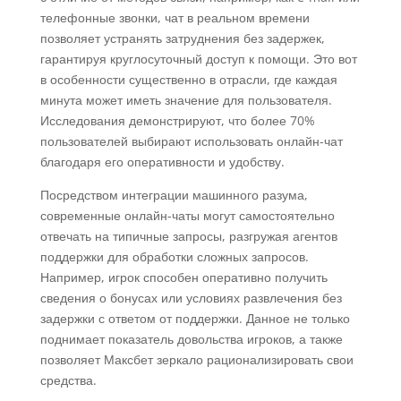
телефонные звонки, чат в реальном времени
позволяет устранять затруднения без задержек,
гарантируя круглосуточный доступ к помощи. Это вот
в особенности существенно в отрасли, где каждая
минута может иметь значение для пользователя.
Исследования демонстрируют, что более 70%
пользователей выбирают использовать онлайн-чат
благодаря его оперативности и удобству.
Посредством интеграции машинного разума,
современные онлайн-чаты могут самостоятельно
отвечать на типичные запросы, разгружая агентов
поддержки для обработки сложных запросов.
Например, игрок способен оперативно получить
сведения о бонусах или условиях развлечения без
задержки с ответом от поддержки. Данное не только
поднимает показатель довольства игроков, а также
позволяет Максбет зеркало рационализировать свои
средства.