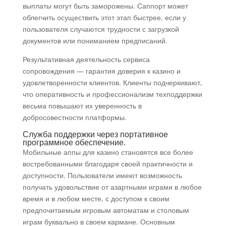
выплаты могут быть заморожены. Саппорт может
облегчить осуществить этот этап быстрее, если у
пользователя случаются трудности с загрузкой
документов или пониманием предписаний.
Результативная деятельность сервиса
сопровождения — гарантия доверия к казино и
удовлетворенности клиентов. Клиенты подчеркивают,
что оперативность и профессионализм техподдержки
весьма повышают их уверенность в
добросовестности платформы.
Служба поддержки через портативное
программное обеспечение.
Мобильные аппы для казино становятся все более
востребованными благодаря своей практичности и
доступности. Пользователи имеют возможность
получать удовольствие от азартными играми в любое
время и в любом месте, с доступом к своим
предпочитаемым игровым автоматам и столовым
играм буквально в своем кармане. Основным