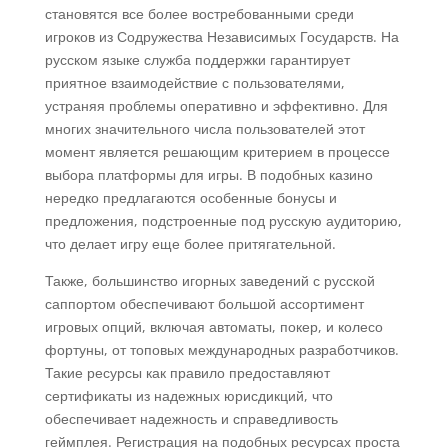
становятся все более востребованными среди
игроков из Содружества Независимых Государств. На
русском языке служба поддержки гарантирует
приятное взаимодействие с пользователями,
устраняя проблемы оперативно и эффективно. Для
многих значительного числа пользователей этот
момент является решающим критерием в процессе
выбора платформы для игры. В подобных казино
нередко предлагаются особенные бонусы и
предложения, подстроенные под русскую аудиторию,
что делает игру еще более притягательной.
Также, большинство игорных заведений с русской
саппортом обеспечивают большой ассортимент
игровых опций, включая автоматы, покер, и колесо
фортуны, от топовых международных разработчиков.
Такие ресурсы как правило предоставляют
сертификаты из надежных юрисдикций, что
обеспечивает надежность и справедливость
геймплея. Регистрация на подобных ресурсах проста