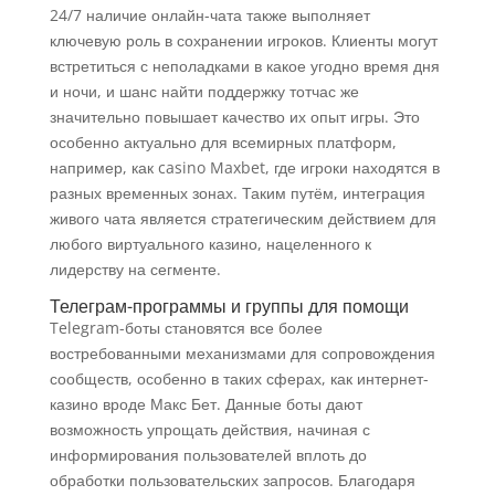
24/7 наличие онлайн-чата также выполняет
ключевую роль в сохранении игроков. Клиенты могут
встретиться с неполадками в какое угодно время дня
и ночи, и шанс найти поддержку тотчас же
значительно повышает качество их опыт игры. Это
особенно актуально для всемирных платформ,
например, как casino Maxbet, где игроки находятся в
разных временных зонах. Таким путём, интеграция
живого чата является стратегическим действием для
любого виртуального казино, нацеленного к
лидерству на сегменте.
Телеграм-программы и группы для помощи
Telegram-боты становятся все более
востребованными механизмами для сопровождения
сообществ, особенно в таких сферах, как интернет-
казино вроде Макс Бет. Данные боты дают
возможность упрощать действия, начиная с
информирования пользователей вплоть до
обработки пользовательских запросов. Благодаря