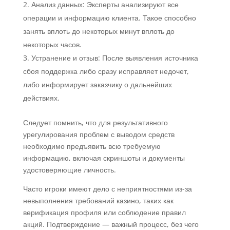
Анализ данных: Эксперты анализируют все
операции и информацию клиента. Такое способно
занять вплоть до некоторых минут вплоть до
некоторых часов.
Устранение и отзыв: После выявления источника
сбоя поддержка либо сразу исправляет недочет,
либо информирует заказчику о дальнейших
действиях.
Следует помнить, что для результативного
урегулирования проблем с выводом средств
необходимо предъявить всю требуемую
информацию, включая скриншоты и документы
удостоверяющие личность.
Часто игроки имеют дело с неприятностями из-за
невыполнения требований казино, таких как
верификация профиля или соблюдение правил
акций. Подтверждение — важный процесс, без чего