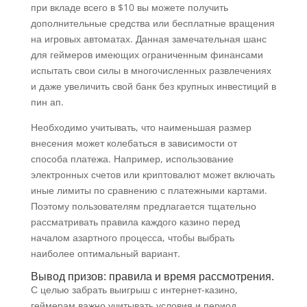
при вкладе всего в $10 вы можете получить
дополнительные средства или бесплатные вращения
на игровых автоматах. Данная замечательная шанс
для геймеров имеющих ограниченным финансами
испытать свои силы в многочисленных развлечениях
и даже увеличить свой банк без крупных инвестиций в
пин ап.
Необходимо учитывать, что наименьшая размер
внесения может колебаться в зависимости от
способа платежа. Например, использование
электронных счетов или криптовалют может включать
иные лимиты по сравнению с платежными картами.
Поэтому пользователям предлагается тщательно
рассматривать правила каждого казино перед
началом азартного процесса, чтобы выбрать
наиболее оптимальный вариант.
Вывод призов: правила и время рассмотрения.
С целью забрать выигрыш с интернет-казино,
геймерам важно учитывать условия и период