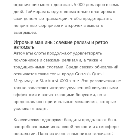
ограничение может достигать 5 000 долларов в семь
дней. Геймерам следует внимательно планировать
свои денежные транзакции, чтобы предотвратить
неприятных сюрпризов и отсрочек в выплате
выигрышей.
Игровые машины: свежие релизы и ретро
автоматы
Автоматы слоты продолжают удовлетворять
поклонников и свежими релизами, а также и
традиционными слотами. Среди свежих обновлений
отличаются такие топы, вроде Gonzo's Quest
Megaways и Starburst XXXtreme. Эти развлечения не
только завлекают интерес улучшенной визуальными
эффектами и впечатляющими бонусами, но и
предоставляют оригинальные механизмы, которые
усиливают азарт.
Классические однорукие бандиты продолжают быть
востребованными из-за своей легкости и атмосфере
ностальгии. Пара из очень знаменитых включают: