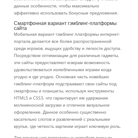
данные особенности, чтобы максимально
эффективно использовать бонусные предложения.
Смартфонная вариант гэмблинг-платформы
сайта
Мобильная вариант гэмблинг платформы интернет-
портала делается все более распространенной
среди игроков, ищущих удобству и легкости доступа.
Посредством оптимизации для различные гаджеты,
эти сайты предоставляют юзерам возможность
удовольствоваться излюбленными играми когда
угодно и где угодно. Основная часть новейших
гэмблинг-платформ подстраивают свои сайты под
смартфоны и планшеты, используя инструменты
HTML5 и CSS3, что гарантирует им удержание
молниеносной загрузки и отличное визуальное
оформление. Данное особенно существенно
касательно слотов и развлечений с реальными
крупье, где четкость картинки играет ключевую роль.
Для владельцев портативных устройств важным