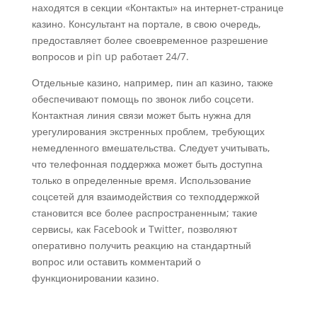
находятся в секции «Контакты» на интернет-странице
казино. Консультант на портале, в свою очередь,
предоставляет более своевременное разрешение
вопросов и pin up работает 24/7.
Отдельные казино, например, пин ап казино, также
обеспечивают помощь по звонок либо соцсети.
Контактная линия связи может быть нужна для
урегулирования экстренных проблем, требующих
немедленного вмешательства. Следует учитывать,
что телефонная поддержка может быть доступна
только в определенные время. Использование
соцсетей для взаимодействия со техподдержкой
становится все более распространенным; такие
сервисы, как Facebook и Twitter, позволяют
оперативно получить реакцию на стандартный
вопрос или оставить комментарий о
функционировании казино.