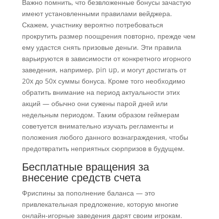
Важно помнить, что безвложенные бонусы зачастую
имеют установленными правилами вейджера.
Скажем, участнику вероятно потребоваться
прокрутить размер поощрения повторно, прежде чем
ему удастся снять призовые деньги. Эти правила
варьируются в зависимости от конкретного игорного
заведения, например, pin up, и могут достигать от
20x до 50x суммы бонуса. Кроме того необходимо
обратить внимание на период актуальности этих
акций — обычно они сужены парой дней или
недельным периодом. Таким образом геймерам
советуется внимательно изучать регламенты и
положения любого данного вознаграждения, чтобы
предотвратить неприятных сюрпризов в будущем.
Бесплатные вращения за
внесение средств счета
Фриспины за пополнение баланса — это
привлекательная предложение, которую многие
онлайн-игорные заведения дарят своим игрокам.