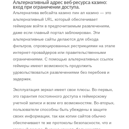
Альтернативный адрес веб-ресурса казино:
вход при ограничении доступа.
Альтернатива вебсайта казино пин ап казино — это
альтернативный URL, который обеспечивает
геймерам войти в предпочитаемым развлечениям,
даже если главный портал заблокирован. Эти
альтернативные сайты делаются для обхода
фильтров, спровоцированных рестрикциями на этапе
интернет-провайдеров или правительственными
ограничениями. С помощью альтернативных ссылок
геймеры имеют возможность продолжить
удовольствоваться развлечениями без перебоев и
задержек.
Эксплуатация зеркал имеет свои плюсы. Во-первых,
это гарантия постоянного доступа к геймерскому
учетной записи и всем его возможностям. Во-вторых,
пользователи способны быть убеждены в защите
своих информации, так как копии сайтов обычно
обеспечивают те же протоколы безопасности, что и