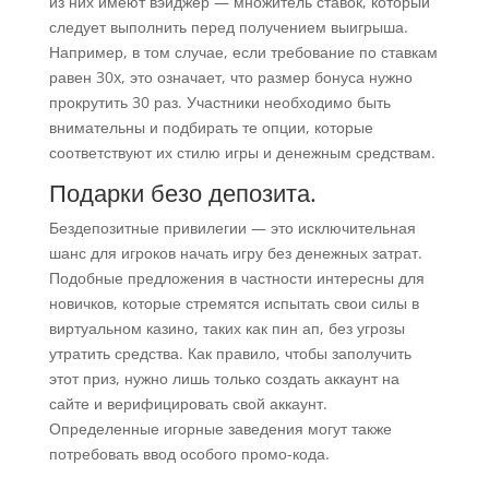
из них имеют вэйджер — множитель ставок, который
следует выполнить перед получением выигрыша.
Например, в том случае, если требование по ставкам
равен 30x, это означает, что размер бонуса нужно
прокрутить 30 раз. Участники необходимо быть
внимательны и подбирать те опции, которые
соответствуют их стилю игры и денежным средствам.
Подарки безо депозита.
Бездепозитные привилегии — это исключительная
шанс для игроков начать игру без денежных затрат.
Подобные предложения в частности интересны для
новичков, которые стремятся испытать свои силы в
виртуальном казино, таких как пин ап, без угрозы
утратить средства. Как правило, чтобы заполучить
этот приз, нужно лишь только создать аккаунт на
сайте и верифицировать свой аккаунт.
Определенные игорные заведения могут также
потребовать ввод особого промо-кода.