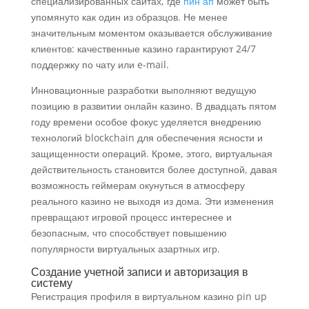
специализированных сайтах, где
пин ап
может быть
упомянуто как один из образцов. Не менее
значительным моментом оказывается обслуживание
клиентов: качественные казино гарантируют 24/7
поддержку по чату или e-mail.
Инновационные разработки выполняют ведущую
позицию в развитии онлайн казино. В двадцать пятом
году времени особое фокус уделяется внедрению
технологий blockchain для обеспечения ясности и
защищенности операций. Кроме, этого, виртуальная
действительность становится более доступной, давая
возможность геймерам окунуться в атмосферу
реального казино не выходя из дома. Эти изменения
превращают игровой процесс интереснее и
безопасным, что способствует повышению
популярности виртуальных азартных игр.
Создание учетной записи и авторизация в
систему
Регистрация профиля в виртуальном казино pin up