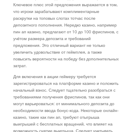
Ключевое плюс этой предложения выражается в том,
что игроки зарабатывают комплиментарные
раскрутки на топовых слотах тотчас после
депозитного пополнения. Нередко казино, например
пин ап казино, предлагают от 10 до 100 фриспинов, с
учётом размера депозита и требований
предложения. Это отличный вариант не только
увеличить удовольствие от геймплея, а также
повысить вероятности на победу без дополнительных
затрат.
Для включения в акции геймеру требуется
зарегистрироваться на платформе казино и положить
начальный взнос. Следует тщательно разобраться с
требованиями получения фриспинов, так как они
могут варьироваться: от минимального депозита до
необходимости ввода бонус-кода. Некоторые онлайн-
казино, такие как пин ап, требуют отыгрыша
выигрышей с бесплатных вращений, что влияет на
возможность снятие выигрыша. Следует учитывать