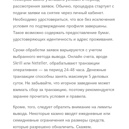
рассмотрения заявок. Обычно, процедура стартует с
подачи заявки на снятие через личный кабинет.
Необходимо удостовериться, что все без исключения
условия по подтверждению профиля завершены.
Такое возможно содержать предоставление бумаг,
удостоверяющих идентичность и адрес проживания.
Сроки обработки заявок варьируются с учетом
выбранного метода вывода. Онлайн счета, вроде
Skrill или Neteller, обрабатывают транзакции
оперативнее — за период 24-48 часа. Денежные
транзакции способны занять максимум 5 деловых
суток. Не забывайте, что игорное заведение может
взимать сбор за транзакцию, поэтому рекомендуется
заранее прочитать условия и правила.
Кроме, того, следует обратить внимание на лимиты
вывода. Некоторые казино вводят ежедневные или
семидневные ограничения на размеры средств,
которые разрешено обналичить. Скажем,