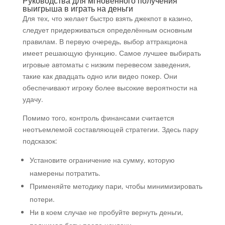
Руководства для мгновенного получения
выигрыша в играть на деньги
Для тех, что желает быстро взять джекпот в казино,
следует придерживаться определённым основным
правилам. В первую очередь, выбор аттракциона
имеет решающую функцию. Самое лучшее выбирать
игровые автоматы с низким перевесом заведения,
такие как двадцать одно или видео покер. Они
обеспечивают игроку более высокие вероятности на
удачу.
Помимо того, контроль финансами считается
неотъемлемой составляющей стратегии. Здесь пару
подсказок:
Установите ограничение на сумму, которую
намерены потратить.
Применяйте методику пари, чтобы минимизировать
потери.
Ни в коем случае не пробуйте вернуть деньги,