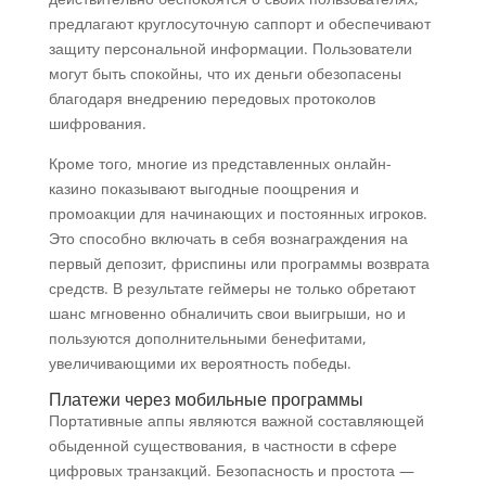
предлагают круглосуточную саппорт и обеспечивают
защиту персональной информации. Пользователи
могут быть спокойны, что их деньги обезопасены
благодаря внедрению передовых протоколов
шифрования.
Кроме того, многие из представленных онлайн-
казино показывают выгодные поощрения и
промоакции для начинающих и постоянных игроков.
Это способно включать в себя вознаграждения на
первый депозит, фриспины или программы возврата
средств. В результате геймеры не только обретают
шанс мгновенно обналичить свои выигрыши, но и
пользуются дополнительными бенефитами,
увеличивающими их вероятность победы.
Платежи через мобильные программы
Портативные аппы являются важной составляющей
обыденной существования, в частности в сфере
цифровых транзакций. Безопасность и простота —