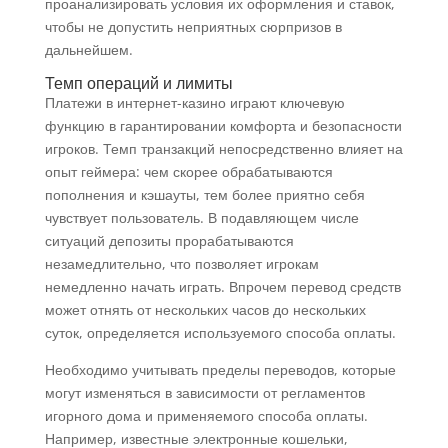
проанализировать условия их оформления и ставок,
чтобы не допустить неприятных сюрпризов в
дальнейшем.
Темп операций и лимиты
Платежи в интернет-казино играют ключевую
функцию в гарантировании комфорта и безопасности
игроков. Темп транзакций непосредственно влияет на
опыт геймера: чем скорее обрабатываются
пополнения и кэшауты, тем более приятно себя
чувствует пользователь. В подавляющем числе
ситуаций депозиты прорабатываются
незамедлительно, что позволяет игрокам
немедленно начать играть. Впрочем перевод средств
может отнять от нескольких часов до нескольких
суток, определяется используемого способа оплаты.
Необходимо учитывать пределы переводов, которые
могут изменяться в зависимости от регламентов
игорного дома и применяемого способа оплаты.
Например, известные электронные кошельки,