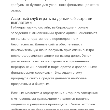
требуемые бумаги для успешного финализации этого
этапа.
Азартный клуб играть на деньги с быстрыми
выплатами
Геймеры казино онлайн, выбирающие игорные
заведения с мгновенными транзакциями, оценивают
не только оперативность переводов, но и
безопасность. Данные сайты обеспечивают
исключительную шанс получить приз очень быстро
после оформления заявки на вывод денег. Успех
достижения таких казино кроется в применении
передовых инноваций и партнерстве с доверенными
финансовыми сервисами. Благодаря этому
процедура снятия средств делается наиболее
прозрачным и быстрым.
Важным моментом определения игорного заведения
с мгновенными транзакциями является наличие
лицензии и репутация провайдера. Сайты, которые
действительно беспокоятся о своих пользователях,