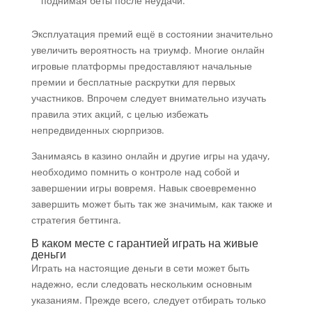
поднимая беты после неудачи.
Эксплуатация премий ещё в состоянии значительно
увеличить вероятность на триумф. Многие онлайн
игровые платформы предоставляют начальные
премии и бесплатные раскрутки для первых
участников. Впрочем следует внимательно изучать
правила этих акций, с целью избежать
непредвиденных сюрпризов.
Занимаясь в казино онлайн и другие игры на удачу,
необходимо помнить о контроле над собой и
завершении игры вовремя. Навык своевременно
завершить может быть так же значимым, как также и
стратегия беттинга.
В каком месте с гарантией играть на живые
деньги
Играть на настоящие деньги в сети может быть
надежно, если следовать нескольким основным
указаниям. Прежде всего, следует отбирать только