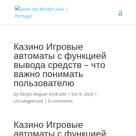
Казино Игровые
автоматы с функцией
вывода средств – что
важно понимать
пользователю
by
Sérgio Miguel Andrade
|
Set 9, 2025
|
Uncategorized
|
0 comments
Казино Игровые
автоматы с функцией