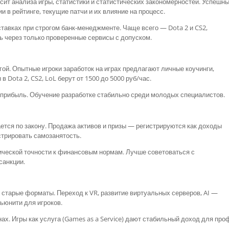
сит анализа игры, статистики и статистических закономерностей. Успешн
и в рейтинге, текущие патчи и их влияние на процесс.
тавках при строгом банк-менеджменте. Чаще всего — Dota 2 и CS2,
 через только проверенные сервисы с допуском.
ой. Опытные игроки заработок на играх предлагают личные коучинги,
 Dota 2, CS2, LoL берут от 1500 до 5000 руб/час.
т прибыль. Обучение разработке стабильно среди молодых специалистов.
ается по закону. Продажа активов и призы — регистрируются как доходы
трировать самозанятость.
ческой точности к финансовым нормам. Лучше советоваться с
санкции.
 старые форматы. Переход к VR, развитие виртуальных серверов, AI —
ьюнити для игроков.
ах. Игры как услуга (Games as a Service) дают стабильный доход для про