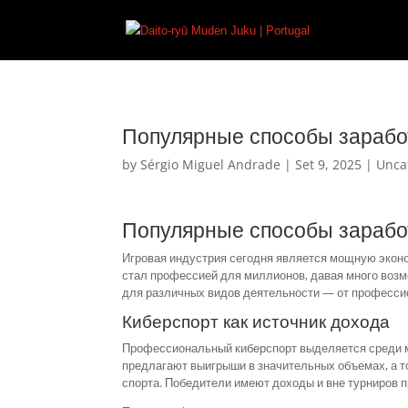
Популярные способы заработк
by
Sérgio Miguel Andrade
|
Set 9, 2025
|
Unca
Популярные способы заработк
Игровая индустрия сегодня является мощную эконо
стал профессией для миллионов, давая много воз
для различных видов деятельности — от професси
Киберспорт как источник дохода
Профессиональный киберспорт выделяется среди 
предлагают выигрыши в значительных объемах, а 
спорта. Победители имеют доходы и вне турниров п