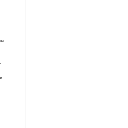
алы
—
ки —