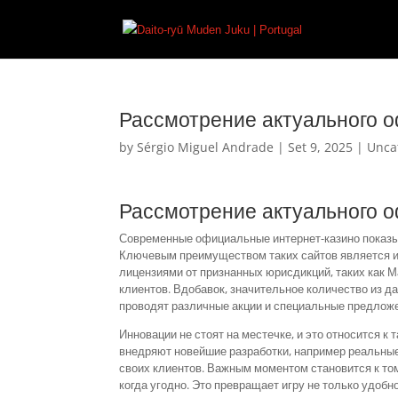
Рассмотрение актуального о
by
Sérgio Miguel Andrade
|
Set 9, 2025
|
Unca
Рассмотрение актуального о
Современные официальные интернет-казино показы
Ключевым преимуществом таких сайтов является и
лицензиями от признанных юрисдикций, таких как 
клиентов. Вдобавок, значительное количество из д
проводят различные акции и специальные предложе
Инновации не стоят на местечке, и это относится к
внедряют новейшие разработки, например реальные
своих клиентов. Важным моментом становится к то
когда угодно. Это превращает игру не только удобно