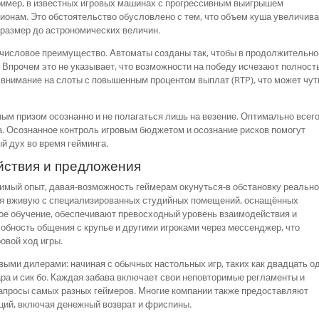
ример, в известных игровых машинах с прогрессивным выигрышем
ионам. Это обстоятельство обусловлено с тем, что объем куша увеличив
о размер до астрономических величин.
т числовое преимущество. Автоматы созданы так, чтобы в продолжительно
 Впрочем это не указывает, что возможности на победу исчезают полност
нимание на слоты с повышенным процентом выплат (RTP), что может чут
вным призом осознанно и не полагаться лишь на везение. Оптимально всег
да. Осознанное контроль игровым бюджетом и осознание рисков помогут
й дух во время гейминга.
ействия и предложения
имый опыт, давая-возможность геймерам окунуться-в обстановку реально
тся вживую с специализированных студийных помещений, оснащённых
ое обучение, обеспечивают превосходный уровень взаимодействия и
обность общения с крупье и другими игроками через мессенджер, что
овой ход игры.
ыми дилерами: начиная с обычных настольных игр, таких как двадцать о
ара и сик бо. Каждая забава включает свои неповторимые регламенты и
 запросы самых разных геймеров. Многие компании также предоставляют
ций, включая денежный возврат и фриспины.