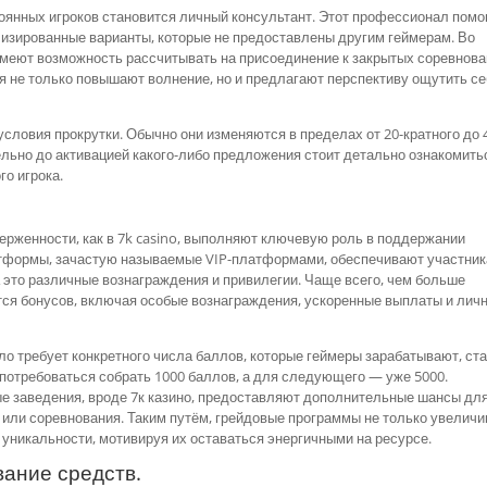
янных игроков становится личный консультант. Этот профессионал помо
изированные варианты, которые не предоставлены другим геймерам. Во
имеют возможность рассчитывать на присоединение к закрытых соревнов
 не только повышают волнение, но и предлагают перспективу ощутить с
словия прокрутки. Обычно они изменяются в пределах от 20-кратного до 
льно до активацией какого-либо предложения стоит детально ознакомить
го игрока.
ерженности, как в 7k casino, выполняют ключевую роль в поддержании
латформы, зачастую называемые VIP-платформами, обеспечивают участни
 это различные вознаграждения и привилегии. Чаще всего, чем больше
ется бонусов, включая особые вознаграждения, ускоренные выплаты и лич
о требует конкретного числа баллов, которые геймеры зарабатывают, ст
 потребоваться собрать 1000 баллов, а для следующего — уже 5000.
е заведения, вроде 7к казино, предоставляют дополнительные шансы дл
 или соревнования. Таким путём, грейдовые программы не только увелич
уникальности, мотивируя их оставаться энергичными на ресурсе.
ание средств.