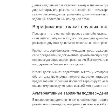
Денежная данные также имеет важную значение пр
данные карты или реквизиты e-кошелька, чтобы гар
казино рекомендуется применять дополнительную
заданный телефонный номер или email.
Верификация: в каких случаях он
Проверка — это основной процесс в онлайн-казино, 
становится требуемой, когда игрок доходит до опр
размер от двухсот до пятисот баксов, но некоторы
Кроме того, верификация нужна для предотвращени
себе предъявление документов, доказывающих перс
подтверждающие адрес проживания. Важно учитыв
поддержания безопасности сделок.
Игроки должны быть подготовлены к тому, что проц
обстоятельство определяется от нагрузки поддержк
предоставили. Успешная проверка гарантирует не т
обширному спектру бонусов и акций, что делает ее
Альтернативные варианты подтверждени
В процессе определения иных способов идентификац
различными методами, которые становятся все бо