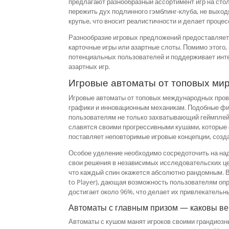
предлагают разнообразный ассортимент игр на столе
пережить дух подлинного гэмблинг-клуба, не выхо
крупье, что вносит реалистичности и делает проце
Разнообразие игровых предложений предоставляет 
карточные игры или азартные слоты. Помимо этого,
потенциальных пользователей и поддерживает инте
азартных игр.
Игровые автоматы от топовых ми
Игровые автоматы от топовых международных пров
графики и инновационным механикам. Подобные фир
пользователям не только захватывающий геймплей,
славятся своими прогрессивными кушами, которые
поставляет неповторимые игровые концепции, созд
Особое уделение необходимо сосредоточить на на
свои решения в независимых исследовательских цен
что каждый спин окажется абсолютно рандомным. В
to Player), дающая возможность пользователям оп
достигает около 96%, что делает их привлекатель
Автоматы с главным призом — каковы ве
Автоматы с кушом манят игроков своими грандиозн