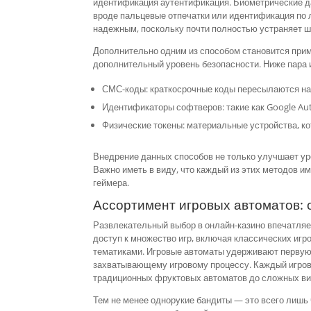
идентификация аутентификация. Биометрические д
вроде пальцевые отпечатки или идентификация по 
надежным, поскольку почти полностью устраняет 
Дополнительно одним из способом становится прим
дополнительный уровень безопасности. Ниже пара 
СМС-коды: краткосрочные коды пересылаются на
Идентификаторы софтверов: такие как Google Aut
Физические токены: материальные устройства, к
Внедрение данных способов не только улучшает ур
Важно иметь в виду, что каждый из этих методов и
геймера.
Ассортимент игровых автоматов: 
Развлекательный выбор в онлайн-казино впечатля
доступ к множество игр, включая классических иг
тематиками. Игровые автоматы удерживают первую 
захватывающему игровому процессу. Каждый игров
традиционных фруктовых автоматов до сложных ви
Тем не менее однорукие бандиты — это всего лишь ч