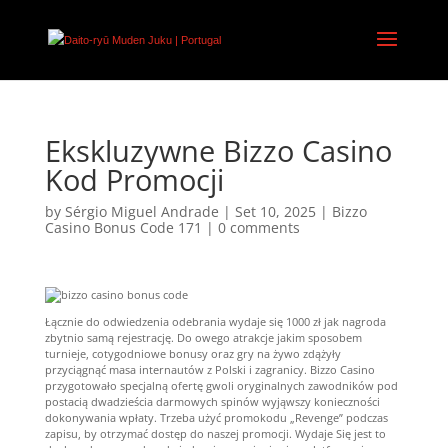
Ekskluzywne Bizzo Casino
Kod Promocji
by
Sérgio Miguel Andrade
|
Set 10, 2025
|
Bizzo
Casino Bonus Code 171
|
0 comments
Łącznie do odwiedzenia odebrania wydaje się 1000 zł jak nagroda
zbytnio samą rejestrację. Do owego atrakcje jakim sposobem
turnieje, cotygodniowe bonusy oraz gry na żywo zdążyły
przyciągnąć masa internautów z Polski i zagranicy. Bizzo Casino
przygotowało specjalną ofertę gwoli oryginalnych zawodników pod
postacią dwadzieścia darmowych spinów wyjąwszy konieczności
dokonywania wpłaty. Trzeba użyć promokodu „Revenge” podczas
zapisu, by otrzymać dostęp do naszej promocji. Wydaje Się jest to