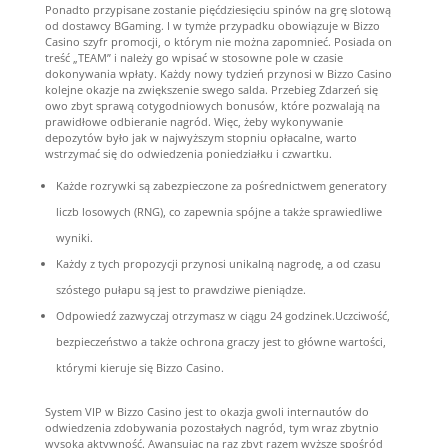
Ponadto przypisane zostanie pięćdziesięciu spinów na grę slotową
od dostawcy BGaming. I w tymże przypadku obowiązuje w Bizzo
Casino szyfr promocji, o którym nie można zapomnieć. Posiada on
treść „TEAM” i należy go wpisać w stosowne pole w czasie
dokonywania wpłaty. Każdy nowy tydzień przynosi w Bizzo Casino
kolejne okazje na zwiększenie swego salda. Przebieg Zdarzeń się
owo zbyt sprawą cotygodniowych bonusów, które pozwalają na
prawidłowe odbieranie nagród. Więc, żeby wykonywanie
depozytów było jak w najwyższym stopniu opłacalne, warto
wstrzymać się do odwiedzenia poniedziałku i czwartku.
Każde rozrywki są zabezpieczone za pośrednictwem generatory
liczb losowych (RNG), co zapewnia spójne a także sprawiedliwe
wyniki.
Każdy z tych propozycji przynosi unikalną nagrodę, a od czasu
szóstego pułapu są jest to prawdziwe pieniądze.
Odpowiedź zazwyczaj otrzymasz w ciągu 24 godzinek.Uczciwość,
bezpieczeństwo a także ochrona graczy jest to główne wartości,
którymi kieruje się Bizzo Casino.
System VIP w Bizzo Casino jest to okazja gwoli internautów do
odwiedzenia zdobywania pozostałych nagród, tym wraz zbytnio
wysoką aktywność. Awansując na raz zbyt razem wyższe spośród