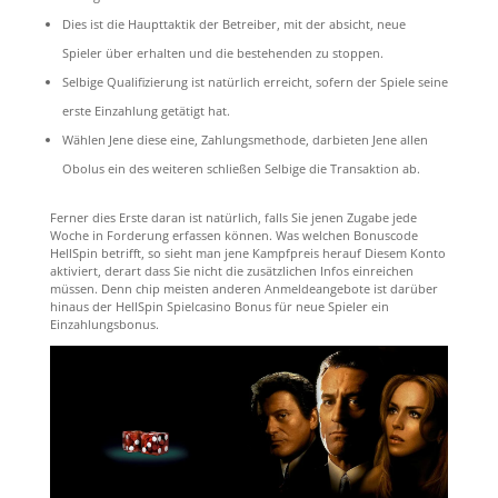
Dies ist die Haupttaktik der Betreiber, mit der absicht, neue
Spieler über erhalten und die bestehenden zu stoppen.
Selbige Qualifizierung ist natürlich erreicht, sofern der Spiele seine
erste Einzahlung getätigt hat.
Wählen Jene diese eine, Zahlungsmethode, darbieten Jene allen
Obolus ein des weiteren schließen Selbige die Transaktion ab.
Ferner dies Erste daran ist natürlich, falls Sie jenen Zugabe jede
Woche in Forderung erfassen können. Was welchen Bonuscode
HellSpin betrifft, so sieht man jene Kampfpreis herauf Diesem Konto
aktiviert, derart dass Sie nicht die zusätzlichen Infos einreichen
müssen. Denn chip meisten anderen Anmeldeangebote ist darüber
hinaus der HellSpin Spielcasino Bonus für neue Spieler ein
Einzahlungsbonus.