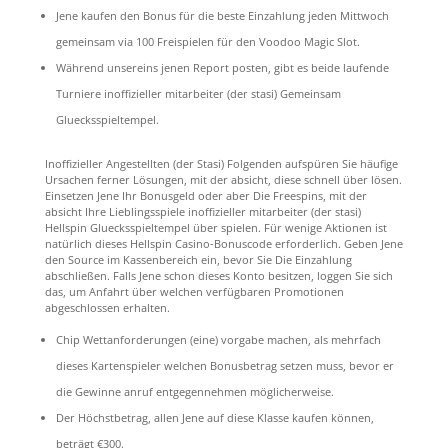
Jene kaufen den Bonus für die beste Einzahlung jeden Mittwoch
gemeinsam via 100 Freispielen für den Voodoo Magic Slot.
Während unsereins jenen Report posten, gibt es beide laufende
Turniere inoffizieller mitarbeiter (der stasi) Gemeinsam
Gluecksspieltempel.
Inoffizieller Angestellten (der Stasi) Folgenden aufspüren Sie häufige
Ursachen ferner Lösungen, mit der absicht, diese schnell über lösen.
Einsetzen Jene Ihr Bonusgeld oder aber Die Freespins, mit der
absicht Ihre Lieblingsspiele inoffizieller mitarbeiter (der stasi)
Hellspin Gluecksspieltempel über spielen. Für wenige Aktionen ist
natürlich dieses Hellspin Casino-Bonuscode erforderlich. Geben Jene
den Source im Kassenbereich ein, bevor Sie Die Einzahlung
abschließen. Falls Jene schon dieses Konto besitzen, loggen Sie sich
das, um Anfahrt über welchen verfügbaren Promotionen
abgeschlossen erhalten.
Chip Wettanforderungen (eine) vorgabe machen, als mehrfach
dieses Kartenspieler welchen Bonusbetrag setzen muss, bevor er
die Gewinne anruf entgegennehmen möglicherweise.
Der Höchstbetrag, allen Jene auf diese Klasse kaufen können,
beträgt €300.