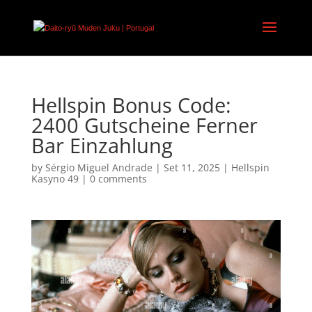
Hellspin Bonus Code:
2400 Gutscheine Ferner
Bar Einzahlung
by
Sérgio Miguel Andrade
|
Set 11, 2025
|
Hellspin
Kasyno 49
|
0 comments