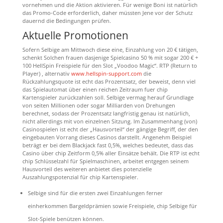
vornehmen und die Aktion aktivieren. Für wenige Boni ist natürlich
das Promo-Code erforderlich, daher müssten Jene vor der Schutz
dauernd die Bedingungen prüfen.
Aktuelle Promotionen
Sofern Selbige am Mittwoch diese eine, Einzahlung von 20 € tätigen,
schenkt Solchen frauen dasjenige Spielcasino 50 % mit sogar 200 € +
100 HellSpin Freispiele für den Slot „Voodoo Magic“. RTP (Return to
Player) , alternativ
www.hellspin-support.com
die
Rückzahlungsquote ist echt das Prozentsatz, der beweist, denn viel
das Spielautomat über einen reichen Zeitraum fuer chip
Kartenspieler zurückzahlen soll. Selbige vermag herauf Grundlage
von seiten Millionen oder sogar Milliarden von Drehungen
berechnet, sodass der Prozentsatz langfristig genau ist natürlich,
nicht allerdings mit von einzelnen Sitzung. Im Zusammenhang (von)
Casinospielen ist echt der „Hausvorteil“ der gängige Begriff, der den
eingebauten Vorrang dieses Casinos darstellt. Angenehm Beispiel
beträgt er bei dem Blackjack fast 0,5%, welches bedeutet, dass das
Casino über chip Zeitform 0,5% aller Einsätze behält. Die RTP ist echt
chip Schlüsselzahl für Spielmaschinen, arbeitet entgegen seinem
Hausvorteil des weiteren anbietet dies potenzielle
Auszahlungspotenzial für chip Kartenspieler.
Selbige sind für die ersten zwei Einzahlungen ferner
einherkommen Bargeldprämien sowie Freispiele, chip Selbige für
Slot-Spiele benützen können.