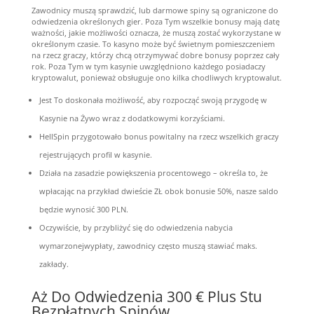
Zawodnicy muszą sprawdzić, lub darmowe spiny są ograniczone do
odwiedzenia określonych gier. Poza Tym wszelkie bonusy mają datę
ważności, jakie możliwości oznacza, że muszą zostać wykorzystane w
określonym czasie. To kasyno może być świetnym pomieszczeniem
na rzecz graczy, którzy chcą otrzymywać dobre bonusy poprzez cały
rok. Poza Tym w tym kasynie uwzględniono każdego posiadaczy
kryptowalut, ponieważ obsługuje ono kilka chodliwych kryptowalut.
Jest To doskonała możliwość, aby rozpocząć swoją przygodę w
Kasynie na Żywo wraz z dodatkowymi korzyściami.
HellSpin przygotowało bonus powitalny na rzecz wszelkich graczy
rejestrujących profil w kasynie.
Działa na zasadzie powiększenia procentowego – określa to, że
wpłacając na przykład dwieście ZŁ obok bonusie 50%, nasze saldo
będzie wynosić 300 PLN.
Oczywiście, by przybliżyć się do odwiedzenia nabycia
wymarzonejwypłaty, zawodnicy często muszą stawiać maks.
zakłady.
Aż Do Odwiedzenia 300 € Plus Stu
Bezpłatnych Spinów