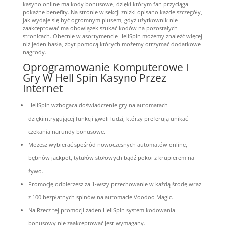
kasyno online ma kody bonusowe, dzięki którym fan przyciąga
pokaźne benefity. Na stronie w sekcji zniżki opisano każde szczegóły,
jak wydaje się być ogromnym plusem, gdyż użytkownik nie
zaakceptować ma obowiązek szukać kodów na pozostałych
stronicach. Obecnie w asortymencie HellSpin możemy znaleźć więcej
niż jeden hasła, zbyt pomocą których możemy otrzymać dodatkowe
nagrody.
Oprogramowanie Komputerowe I
Gry W Hell Spin Kasyno Przez
Internet
HellSpin wzbogaca doświadczenie gry na automatach
dziękiintrygującej funkcji gwoli ludzi, którzy preferują unikać
czekania narundy bonusowe.
Możesz wybierać spośród nowoczesnych automatów online,
bębnów jackpot, tytułów stołowych bądź pokoi z krupierem na
żywo.
Promocję odbierzesz za 1-wszy przechowanie w każdą środę wraz
z 100 bezpłatnych spinów na automacie Voodoo Magic.
Na Rzecz tej promocji żaden HellSpin system kodowania
bonusowy nie zaakceptować jest wymagany.