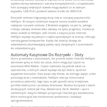
szybkie okresy ładowania i szeroką kompatybilność z urządzeniami.
Fani szukający większych stawek mogą wpłacić co w żadnym
wypadku 1200 PLN i podwoić własne środki do 3000 PLN.
Rozrywki stołowe odgrywają dużą rolę w rosnącej popularności
HellSpin. W naszym mobilnym kasynie można znaleźć wszelkie
najlepsze rozrywki stołowe. Z Brakiem względu na jest to, jakiego
rodzaju zabawy stołowe albo zabawy na żywo pragniesz, możesz je
łatwo znaleźć w HellSpin. Jeśli chodzi o kasyna przez internet,
HellSpin wydaje się jednym z najkorzystniejszych w branży, oferując
szeroką gamę komputerów. Każdy fan dzierży dostęp do
odwiedzenia zdumiewającej palety opcji związanych z automatami
do odwiedzenia gry.
Automaty Kasynowe Do Rozrywki – Sloty
Skoro przemowa o automatach, ten premia mieści również HellSpin
darmowe spiny w ilości stu sztuk, które mogą być użycie na
automacie Wild Walker. Często natkniesz się jednak także na
operatorów, u których całość wydaje się być dobre, spośród
wyjątkiem bonusów. Owo psuje cały klimat, do którego dążyli, a fani
pozostają wraz z niesmakiem. HellSpin oferuje różnorodne
procedury płatności, tego typu w jaki sposób karty kredytowe,
portfele elektryczne i przelewy finansowe. Możesz korzystać z takich
atrakcyjnych metod jak Visa, Mastercard, Skrill, Neteller i sporo
odmiennych. Kasyno Hellspin proponuje również gry bezzwłoczne,
które można grać bez konieczności pobierania i instalacji
oprogramowania.
Zawsze staraj się wpłacać minimalną kwotę, która zezwoli Tobie