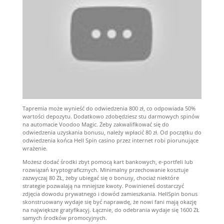
Tapremia może wynieść do odwiedzenia 800 zł, co odpowiada 50%
wartości depozytu. Dodatkowo zdobędziesz stu darmowych spinów
na automacie Voodoo Magic. Żeby zakwalifikować się do
odwiedzenia uzyskania bonusu, należy wpłacić 80 zł. Od początku do
odwiedzenia końca Hell Spin casino przez internet robi piorunujące
wrażenie.
Możesz dodać środki zbyt pomocą kart bankowych, e-portfeli lub
rozwiązań kryptograficznych. Minimalny przechowanie kosztuje
zazwyczaj 80 ZŁ, żeby ubiegać się o bonusy, chociaż niektóre
strategie pozwalają na mniejsze kwoty. Powinieneś dostarczyć
zdjęcia dowodu prywatnego i dowód zamieszkania. HellSpin bonus
skonstruowany wydaje się być naprawdę, że nowi fani mają okazję
na największe gratyfikacyj. Łącznie, do odebrania wydaje się 1600 ZŁ
samych środków promocyjnych.