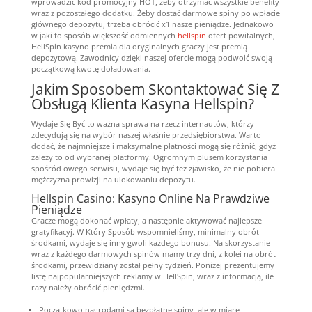
wprowadzić kod promocyjny HOT, żeby otrzymać wszystkie benefity
wraz z pozostałego dodatku. Żeby dostać darmowe spiny po wpłacie
głównego depozytu, trzeba obrócić x1 nasze pieniądze. Jednakowo
w jaki to sposób większość odmiennych
hellspin
ofert powitalnych,
HellSpin kasyno premia dla oryginalnych graczy jest premią
depozytową. Zawodnicy dzięki naszej ofercie mogą podwoić swoją
początkową kwotę doładowania.
Jakim Sposobem Skontaktować Się Z
Obsługą Klienta Kasyna Hellspin?
Wydaje Się Być to ważna sprawa na rzecz internautów, którzy
zdecydują się na wybór naszej właśnie przedsiębiorstwa. Warto
dodać, że najmniejsze i maksymalne płatności mogą się różnić, gdyż
zależy to od wybranej platformy. Ogromnym plusem korzystania
spośród owego serwisu, wydaje się być też zjawisko, że nie pobiera
mężczyzna prowizji na ulokowaniu depozytu.
Hellspin Casino: Kasyno Online Na Prawdziwe
Pieniądze
Gracze mogą dokonać wpłaty, a następnie aktywować najlepsze
gratyfikacyj. W Który Sposób wspomnieliśmy, minimalny obrót
środkami, wydaje się inny gwoli każdego bonusu. Na skorzystanie
wraz z każdego darmowych spinów mamy trzy dni, z kolei na obrót
środkami, przewidziany został pełny tydzień. Poniżej prezentujemy
listę najpopularniejszych reklamy w HellSpin, wraz z informacją, ile
razy należy obrócić pieniędzmi.
Początkowo nagrodami są bezpłatne spiny, ale w miarę