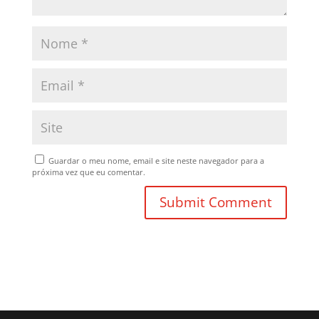
Guardar o meu nome, email e site neste navegador para a
próxima vez que eu comentar.