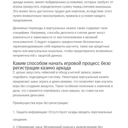
аркада казино, имеют вейджерными условиями, которые требуют от
игрока прокрутить определенную сумму перед снятием выигрыша.
Это может быть достаточно трудно для новичков, вследствие этого
нужно внимательно просматривать правила и условия каждого
предложения.
Денежные переводы в виртуальных казино также содержат свои
специфики. Например, способы депозита и снятия денег могут
изменяться в зависимости от местоположения и желаний
пользователя. Следует отдавать предпочтение безопасные и
зарекомендовавшие себя варианты расчета, такие как кредитные
карты или виртуальные кошельки, чтобы предотвратить возможных
неприятностей с защитой данных.
Каким способом начать игровой процесс безо
регистрации казино аркада
С целью запустить геймплей в обход учетной записи, важно
подобрать подходящую систему. Некоторые виртуальные казино
предлагают шанс играть в демо-режиме, что позволяет вам изучить
игры без создания аккаунта. Такое особенно полезным к новичков в
деле, что стремятся опробовать свои навыки, не ставя на кон
реальными деньгами.
Преимущества игры без регистрации:
Защита информации: Отсутствует нужды вводить персональные
сведения.
Сбережение часа: Мгновенный подход к развлечениям без