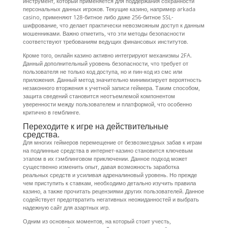
инструмент, который применяется для поддержания сохранности
персональных данных игроков. Текущие казино, например arkada
casino, применяют 128-битное либо даже 256-битное SSL-
шифрование, что делает практически невозможным доступ к данным
мошенниками. Важно отметить, что эти методы безопасности
соответствуют требованиям ведущих финансовых институтов.
Кроме того, онлайн казино активно интегрируют механизмы 2FA.
Данный дополнительный уровень безопасности, что требует от
пользователя не только код доступа, но и пин-код из смс или
приложения. Данный метод значительно минимизирует вероятность
незаконного вторжения к учетной записи геймера. Таким способом,
защита сведений становится неотъемлемой компонентом
уверенности между пользователем и платформой, что особенно
критично в гемблинге.
Переходите к игре на действительные
средства.
Для многих геймеров перемещение от безвозмездных забав к играм
на подлинные средства в интернет-казино становится ключевым
этапом в их гэмблинговом приключении. Данное подход может
существенно изменить опыт, давая возможность заработка
реальных средств и усиливая адреналиновый уровень. Но прежде
чем приступить к ставкам, необходимо детально изучить правила
казино, а также прочитать рецензиями других пользователей. Данное
содействует предотвратить негативных неожиданностей и выбрать
надежную сайт для азартных игр.
Одним из основных моментов, на который стоит учесть,