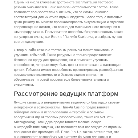
Одним из числа ключевых достоинств эксплуатации тестового
режима оказывается шанс анализа нестабильности слотов. Такое
позволяет пользователям выяснить, что за слоты наиболее
соответствуют для их стиля игры и бюджета. Более того, с помощью
демо-режиму вы можете проанализировать визуализацию и звуковое
сопровождение слотов, что важно для максимального вхождения в
атмосферу казино. Пользователи способны без риска оценить такие
популярные слоты, как Book of Ra либо Starburst, и выбрать лучше
всего подходящие.
Отбор онлайн-казино с тестовым режимом может значительно
улучшить геймплей. Такие ресурсы не только предоставляют
безопасное среду для тренировок, но и помогают улучшать
способности, которые могут быть ценны при ставках на настоящие
деньги. Геймеры имеют способность протестировать разнообразные
премиальные возможности и безвозмездные спины, что
обеспечивает игровой процесс еще более увлекательным и
энергичным.
Рассмотрение ведущих платформ
Лучшие сайты для интернет-казино выделяются благодаря своему
интерфейсу и возможностям. Пин-Ап Casino предоставляет
геймерам легкий в использовании интерфейс и большой
ассортимент игр от топовых разработчиков, таких как NetEnt и
Microgaming. Площадка предоставляет молниеносную
быстродействие запуска, что позволяет вам наслаждаться игровым
процессом без промедлений. Плюс Pin-Up заключается в том, что
она предлагает разнообразную систему бонусов для новых и