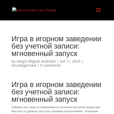
Игра в игорном заведении
без учетной записи:
мгновенный запуск
by
Sérgio Miguel Andrade
|
Set 11, 2025
|
Uncategorized
|
0 comments
Игра в игорном заведении
без учетной записи:
мгновенный запуск
Геймеры все чаще останавливаются на казино без регистрации для
быстрого и удобного доступа к игровым развлечениям. Указанные