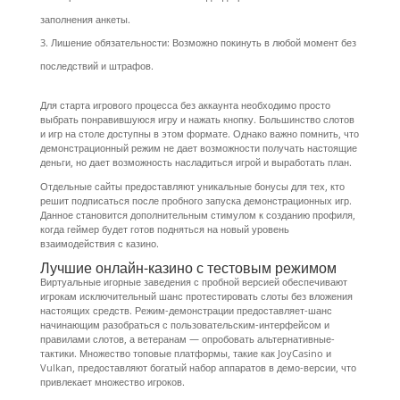
заполнения анкеты.
Лишение обязательности: Возможно покинуть в любой момент без
последствий и штрафов.
Для старта игрового процесса без аккаунта необходимо просто
выбрать понравившуюся игру и нажать кнопку. Большинство слотов
и игр на столе доступны в этом формате. Однако важно помнить, что
демонстрационный режим не дает возможности получать настоящие
деньги, но дает возможность насладиться игрой и выработать план.
Отдельные сайты предоставляют уникальные бонусы для тех, кто
решит подписаться после пробного запуска демонстрационных игр.
Данное становится дополнительным стимулом к созданию профиля,
когда геймер будет готов подняться на новый уровень
взаимодействия с казино.
Лучшие онлайн-казино с тестовым режимом
Виртуальные игорные заведения с пробной версией обеспечивают
игрокам исключительный шанс протестировать слоты без вложения
настоящих средств. Режим-демонстрации предоставляет-шанс
начинающим разобраться с пользовательским-интерфейсом и
правилами слотов, а ветеранам — опробовать альтернативные-
тактики. Множество топовые платформы, такие как JoyCasino и
Vulkan, предоставляют богатый набор аппаратов в демо-версии, что
привлекает множество игроков.