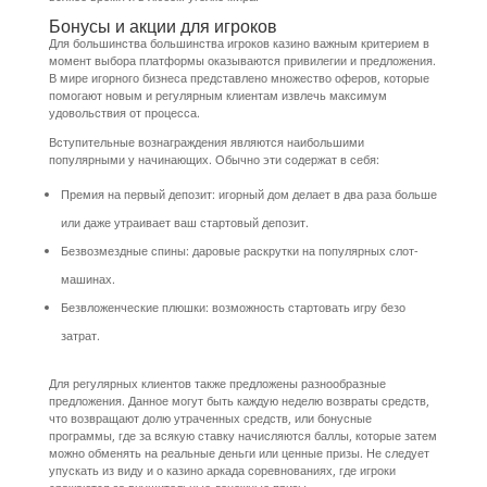
Бонусы и акции для игроков
Для большинства большинства игроков казино важным критерием в
момент выбора платформы оказываются привилегии и предложения.
В мире игорного бизнеса представлено множество оферов, которые
помогают новым и регулярным клиентам извлечь максимум
удовольствия от процесса.
Вступительные вознаграждения являются наибольшими
популярными у начинающих. Обычно эти содержат в себя:
Премия на первый депозит: игорный дом делает в два раза больше
или даже утраивает ваш стартовый депозит.
Безвозмездные спины: даровые раскрутки на популярных слот-
машинах.
Безвложенческие плюшки: возможность стартовать игру безо
затрат.
Для регулярных клиентов также предложены разнообразные
предложения. Данное могут быть каждую неделю возвраты средств,
что возвращают долю утраченных средств, или бонусные
программы, где за всякую ставку начисляются баллы, которые затем
можно обменять на реальные деньги или ценные призы. Не следует
упускать из виду и о казино аркада соревнованиях, где игроки