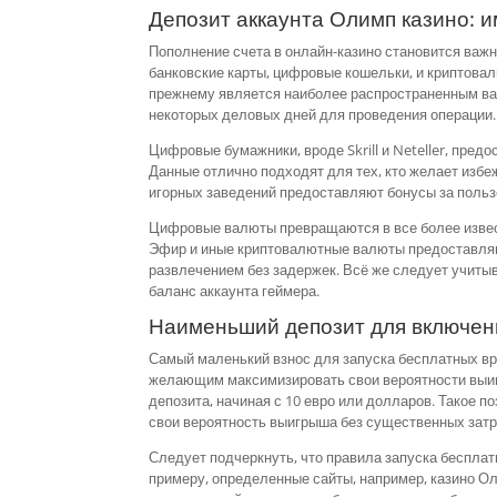
Депозит аккаунта Олимп казино:
Пополнение счета в онлайн-казино становится важ
банковские карты, цифровые кошельки, и криптовал
прежнему является наиболее распространенным вари
некоторых деловых дней для проведения операции.
Цифровые бумажники, вроде Skrill и Neteller, пр
Данные отлично подходят для тех, кто желает изб
игорных заведений предоставляют бонусы за польз
Цифровые валюты превращаются в все более извес
Эфир и иные криптовалютные валюты предоставляю
развлечением без задержек. Всё же следует учитыв
баланс аккаунта геймера.
Наименьший депозит для включен
Самый маленький взнос для запуска бесплатных в
желающим максимизировать свои вероятности выиг
депозита, начиная с 10 евро или долларов. Такое
свои вероятность выигрыша без существенных затр
Следует подчеркнуть, что правила запуска бесплат
примеру, определенные сайты, например, казино О