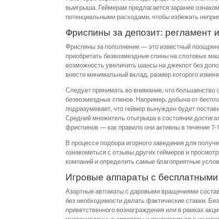
выигрыша. Геймерам предлагается заранее ознаком
потенциальными расходами, чтобы избежать неприя
Фриспины за депозит: регламент 
Фриспины за пополнение — это известный поощрени
приобретать безвозмездные спины на слотовых ма
возможность увеличить шансы на джекпот без допо
внести минимальный вклад, размер которого изменя
Следует принимать во внимание, что большинство
безвозмездных спинов. Например, добыча от беспл
подразумевает, что геймер вынужден будет постави
Средний множитель отыгрыша в состоянии достигать
фриспинов — как правило они активны в течение 7-
В процессе подбора игорного заведения для получе
ознакомиться с отзывы других геймеров и просмот
компаний и определить самые благоприятные услов
Игровые аппараты с бесплатным
Азартные автоматы с даровыми вращениями состав
без необходимости делать фактические ставки. Бе
приветственного вознаграждения или в рамках акци