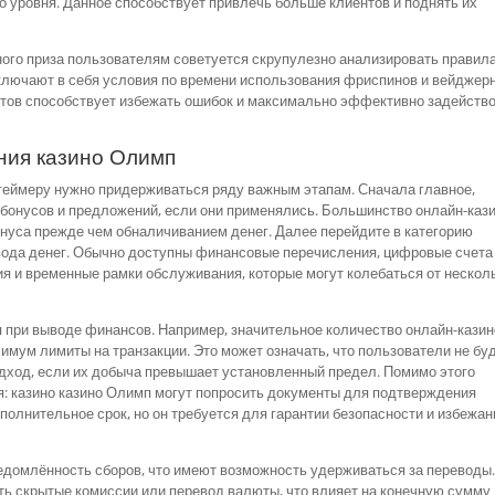
 уровня. Данное способствует привлечь больше клиентов и поднять их
ного приза пользователям советуется скрупулезно анализировать правила
ключают в себя условия по времени использования фриспинов и вейджер
ктов способствует избежать ошибок и максимально эффективно задейств
ения казино Олимп
, геймеру нужно придерживаться ряду важным этапам. Сначала главное,
 бонусов и предложений, если они применялись. Большинство онлайн-каз
нуса прежде чем обналичиванием денег. Далее перейдите в категорию
ода денег. Обычно доступны финансовые перечисления, цифровые счета
ия и временные рамки обслуживания, которые могут колебаться от нескол
 при выводе финансов. Например, значительное количество онлайн-казин
имум лимиты на транзакции. Это может означать, что пользователи не буд
дход, если их добыча превышает установленный предел. Помимо этого
: казино казино Олимп могут попросить документы для подтверждения
полнительное срок, но он требуется для гарантии безопасности и избежан
едомлённость сборов, что имеют возможность удерживаться за переводы
ь скрытые комиссии или перевод валюты, что влияет на конечную сумму