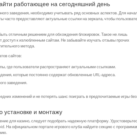
 найти работающее на сегодняшний день
ного заведения, необходимо учитывать ряд основных аспектов. Для нача
йты часто предоставляют актуальные ссылки на зеркала, чтобы пользоват
быть отличным решением для обхождения блокировок. Такое не лишь
т доступ к излюбленным сайтам. Не забывайте изучать отзывы прочих
тительного метода.
атов сайтов:
пы, где пользователи распространяют актуальными ссылками.
едения, которые постоянно содержат обновленные URL-адреса.
ого заведения.
едних изменений и не потерять шанс поиграть в предпочитаемые игры без
о установке и монтажу
жение для казино, следует подобрать надежную платформу. Удостоверьтес
oid. На официальном портале игрового клуба найдите секцию с программ
нию.