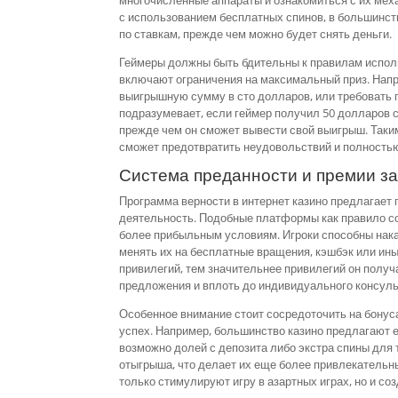
многочисленные аппараты и ознакомиться с их меха
с использованием бесплатных спинов, в большинст
по ставкам, прежде чем можно будет снять деньги.
Геймеры должны быть бдительны к правилам исполь
включают ограничения на максимальный приз. Нап
выигрышную сумму в сто долларов, или требовать 
подразумевает, если геймер получил 50 долларов с
прежде чем он сможет вывести свой выигрыш. Таки
сможет предотвратить неудовольствий и полностью
Система преданности и премии за
Программа верности в интернет казино предлагает
деятельность. Подобные платформы как правило со
более прибыльным условиям. Игроки способны накап
менять их на бесплатные вращения, кэшбэк или ины
привилегий, тем значительнее привилегий он полу
предложения и вплоть до индивидуального консуль
Особенное внимание стоит сосредоточить на бонус
успех. Например, большинство казино предлагают
возможно долей с депозита либо экстра спины для 
отыгрыша, что делает их еще более привлекательны
только стимулируют игру в азартных играх, но и 