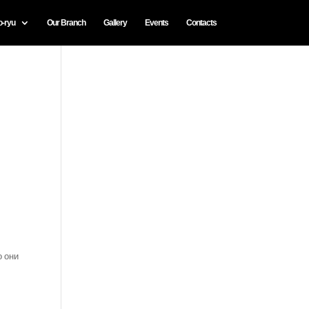
o-ryu
Our Branch
Gallery
Events
Contacts
о они