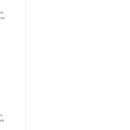
ла,
ели
ь,
ами