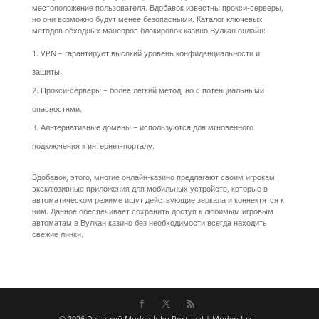
местоположение пользователя. Вдобавок известны прокси-серверы,
но они возможно будут менее безопасными. Каталог ключевых
методов обходных маневров блокировок казино Вулкан онлайн:
VPN – гарантирует высокий уровень конфиденциальности и
защиты.
Прокси-серверы – более легкий метод, но с потенциальными
опасностями.
Альтернативные домены – используются для мгновенного
подключения к интернет-порталу.
Вдобавок, этого, многие онлайн-казино предлагают своим игрокам
эксклюзивные приложения для мобильных устройств, которые в
автоматическом режиме ищут действующие зеркала и коннектятся к
ним. Данное обеспечивает сохранить доступ к любимым игровым
автоматам в Вулкан казино без необходимости всегда находить
свежие линки.
© 2026 Daito-ryū Muden Juku Portugal | Muden Juku.