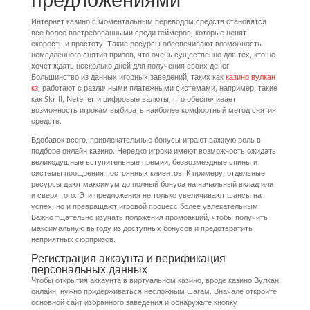
Интернет казино с моментальным переводом средств становятся
все более востребованными среди геймеров, которые ценят
скорость и простоту. Такие ресурсы обеспечивают возможность
немедленного снятия призов, что очень существенно для тех, кто не
хочет ждать несколько дней для получения своих денег.
Большинство из данных игорных заведений, таких как
казино вулкан
кз
, работают с различными платежными системами, например, такие
как Skrill, Neteller и цифровые валюты, что обеспечивает
возможность игрокам выбирать наиболее комфортный метод снятия
средств.
Вдобавок всего, привлекательные бонусы играют важную роль в
подборе онлайн казино. Нередко игроки имеют возможность ожидать
великодушные вступительные премии, безвозмездные спины и
системы поощрения постоянных клиентов. К примеру, отдельные
ресурсы дают максимум до полный бонуса на начальный вклад или
и сверх того. Эти предложения не только увеличивают шансы на
успех, но и превращают игровой процесс более увлекательным.
Важно тщательно изучать положения промоакций, чтобы получить
максимальную выгоду из доступных бонусов и предотвратить
неприятных сюрпризов.
Регистрация аккаунта и верификация
персональных данных
Чтобы открытия аккаунта в виртуальном казино, вроде казино Вулкан
онлайн, нужно придерживаться несложным шагам. Вначале откройте
основной сайт избранного заведения и обнаружьте кнопку