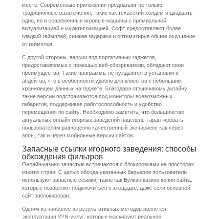
месте. Современные приложения предлагают не только
традиционные развлечения, такие как техасский холдем и двадцать
одно, но и современные игровые машины с премиальной
визуализацией и мультипликацией. Софт предоставляют более
гладкий геймплей, снижая задержки и оптимизируя общее ощущение
от геймплея.
С другой стороны, версии под портативных гаджетов,
предоставляемые с помощью веб-обозреватели, обладают свои
преимущества. Такие программы не нуждаются в установки и
апдейтов, что в особенности удобно для клиентов с небольшим
хранилищем данных на гаджете. Благодаря отзывчивому дизайну
такие версии подстраиваются под мониторы всевозможных
габаритов, поддерживая работоспособность и удобство
перемещения по сайту. Необходимо заметить, что большинство
актуальных онлайн игорных заведений нацелены гарантировать
пользователям равноценно качественный экспириенс как через
аппы, так и через мобильные версии сайтов.
Запасные ссылки игорного заведения: способы
обхождения фильтров
Онлайн-казино зачастую встречаются с блокировками на просторах
многих стран. С целью обхода указанных барьеров пользователи
используют запасные ссылки, такие как Вулкан казино копии сайта,
которые позволяют подключиться к площадке, даже если основной
сайт заблокирован.
Одним из наиболее из результативных методов является
эксплуатация VPN-услуг, которые маскируют реальное