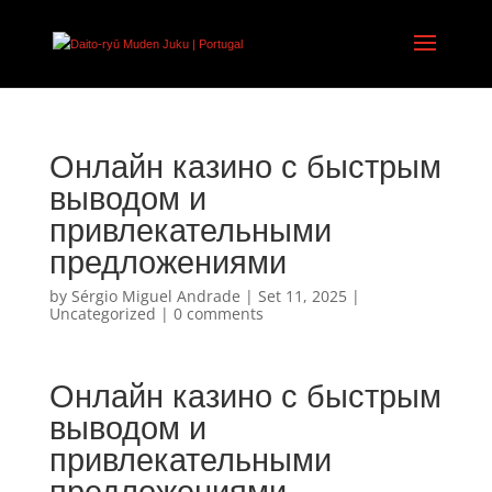
Онлайн казино с быстрым
выводом и
привлекательными
предложениями
by
Sérgio Miguel Andrade
|
Set 11, 2025
|
Uncategorized
|
0 comments
Онлайн казино с быстрым
выводом и
привлекательными
предложениями