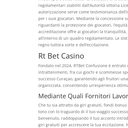
regolamentari stabiliti dall’Autorità vittoria 
autorizzazione serve come testimonianza dell’i
per i suoi giocatori. Mediante la concessione s
riguardanti la protezione dei giocatori, l’equi
accreditazione offre ai giocatori la tranquilli
all’interno di un quadro regolamentato. Le slo
regno tuttora sorte e dell’eccitazione.
Rt Bet Casino
Fondato nel 2024, RTBet Confusione è entrato n
intrattenimenti, fra cui giochi e scommesse sp
successo Curaçao, garantendo agli fruitori una
organizzata, consentendo un’esperienza ottimale
Mediante Quali Fornitori Lavor
Che tu sia attratto da giri gratuiti, fondi bonu
tono con lo traguardo di il tuo viaggio succes
benvenuto, raddoppiando il tuo acconto introdu
giri gratuiti per accrescere la tua eccitazione.