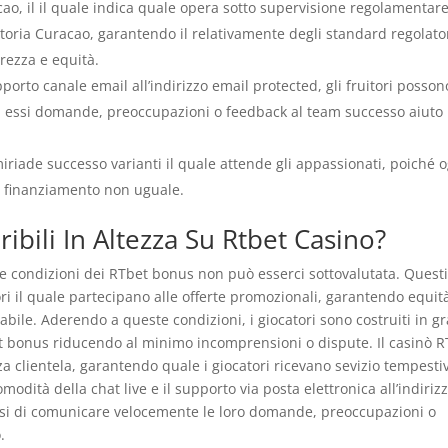
cao, il il quale indica quale opera sotto supervisione regolamentare
ttoria Curacao, garantendo il relativamente degli standard regolato
rezza e equità.
porto canale email all’indirizzo email protected, gli fruitori posson
i essi domande, preoccupazioni o feedback al team successo aiuto
 miriade successo varianti il quale attende gli appassionati, poiché 
di finanziamento non uguale.
ibili In Altezza Su Rtbet Casino?
lle condizioni dei RTbet bonus non può esserci sottovalutata. Quest
ri il quale partecipano alle offerte promozionali, garantendo equit
bile. Aderendo a queste condizioni, i giocatori sono costruiti in g
et bonus riducendo al minimo incomprensioni o dispute. Il casinò 
nza clientela, garantendo quale i giocatori ricevano sevizio tempesti
dità della chat live e il supporto via posta elettronica all’indiriz
ersi di comunicare velocemente le loro domande, preoccupazioni o
.