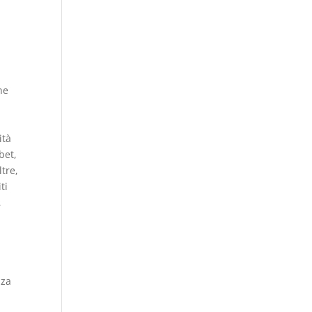
he
ità
bet,
ltre,
ti
,
zza