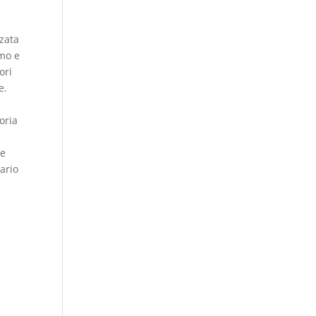
zata
imo e
ori
e.
toria
 e
ario