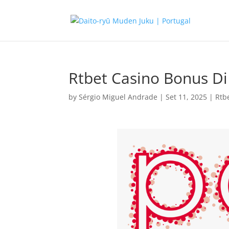
Rtbet Casino Bonus D
by
Sérgio Miguel Andrade
|
Set 11, 2025
|
Rtb