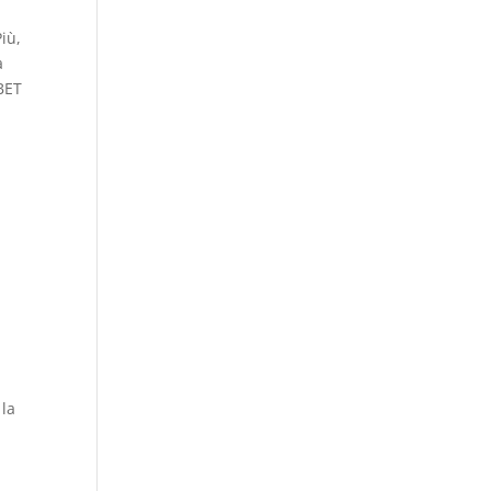
iù,
a
TBET
 la