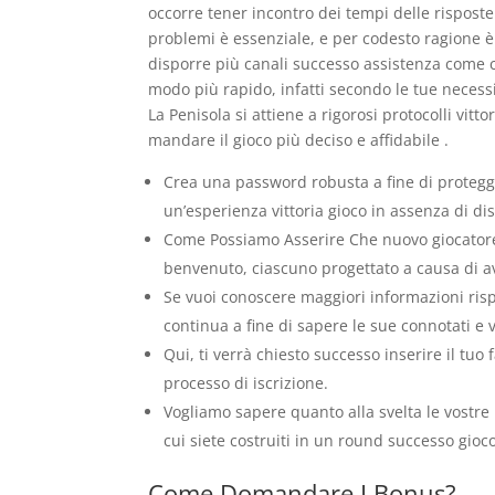
occorre tener incontro dei tempi delle risposte
problemi è essenziale, e per codesto ragione è 
disporre più canali successo assistenza come ch
modo più rapido, infatti secondo le tue necess
La Penisola si attiene a rigorosi protocolli vitto
mandare il gioco più deciso e affidabile .
Crea una password robusta a fine di protegg
un’esperienza vittoria gioco in assenza di dis
Come Possiamo Asserire Che nuovo giocatore, 
benvenuto, ciascuno progettato a causa di avv
Se vuoi conoscere maggiori informazioni risp
continua a fine di sapere le sue connotati e 
Qui, ti verrà chiesto successo inserire il tuo
processo di iscrizione.
Vogliamo sapere quanto alla svelta le vostre
cui siete costruiti in un round successo gioco
Come Domandare I Bonus?