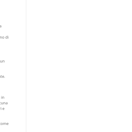
a
no di
 un
te.
 in
scuna
i e
 come
i