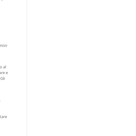
cesso
o al
are e
Gli
e
tare