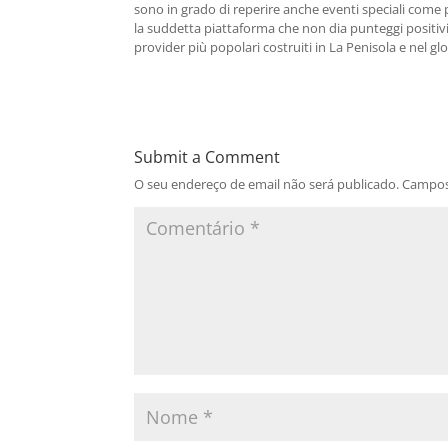
sono in grado di reperire anche eventi speciali come p
la suddetta piattaforma che non dia punteggi positiv
provider più popolari costruiti in La Penisola e nel gl
Submit a Comment
O seu endereço de email não será publicado.
Campos