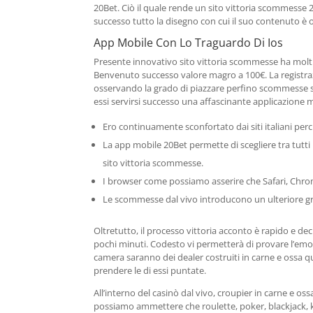
20Bet. Ciò il quale rende un sito vittoria scommess
successo tutto la disegno con cui il suo contenuto è 
App Mobile Con Lo Traguardo Di Ios
Presente innovativo sito vittoria scommesse ha moltis
Benvenuto successo valore magro a 100€. La registra
osservando la grado di piazzare perfino scommesse su
essi servirsi successo una affascinante applicazione m
Ero continuamente sconfortato dai siti italiani per
La app mobile 20Bet permette di scegliere tra tutt
sito vittoria scommesse.
I browser come possiamo asserire che Safari, Chro
Le scommesse dal vivo introducono un ulteriore gra
Oltretutto, il processo vittoria acconto è rapido e deci
pochi minuti. Codesto vi permetterà di provare l’emozi
camera saranno dei dealer costruiti in carne e ossa qu
prendere le di essi puntate.
All’interno del casinò dal vivo, croupier in carne e 
possiamo ammettere che roulette, poker, blackjack, ke