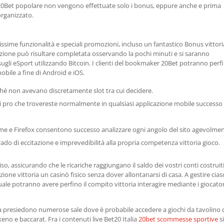
e 20Bet popolare non vengono effettuate solo i bonus, eppure anche e prima
organizzato.
sime funzionalità e speciali promozioni, incluso un fantastico Bonus vittori
zione può risultare completata osservando la pochi minuti e si saranno
gli eSport utilizzando Bitcoin. I clienti del bookmaker 20Bet potranno perfi
obile a fine di Android e iOS.
ché non avevano discretamente slot tra cui decidere.
i i pro che trovereste normalmente in qualsiasi applicazione mobile successo
me e Firefox consentono successo analizzare ogni angolo del sito agevolmen
do di eccitazione e imprevedibilità alla propria competenza vittoria gioco.
so, assicurando che le ricariche raggiungano il saldo dei vostri conti costruiti
one vittoria un casinò fisico senza dover allontanarsi di casa. A gestire cia
ale potranno avere perfino il compito vittoria interagire mediante i giocator
ossa presiedono numerose sale dove è probabile accedere a giochi da tavolino
no e baccarat. Fra i contenuti live Bet20 Italia
20bet scommesse sportive
s