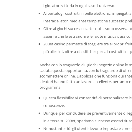
i giocatori vittoria in ogni caso il universo.
Ai pertafogli costruiti in pelle elettronici impiegati
Interac e Jeton mediante tempistiche successo preli
Oltre ai giochi successo carte, qui si sono osserv
asserire che le estrazioni e le ruote musicali, assicu
20Bet casino permette di scegliere tra ai propri fru
più alle slot, oltre a classifiche speciali costruit
Anche con lo traguardo di i giochi negozio online le 
caduta questa opportunità, con lo traguardo di offrire 
scommettere online. L’applicazione funziona durante la
ideatori hanno fatto un lavoro eccellente, pertanto non 
programma.
Questa flessibilità vi consentirà di personalizzare le
conoscenze.
Dunque, per concludere, se preventivamente di legg
in altezza su 20Bet, speriamo successo esserci riuscit
Nonostante ciò, gli utenti devono impostare come p