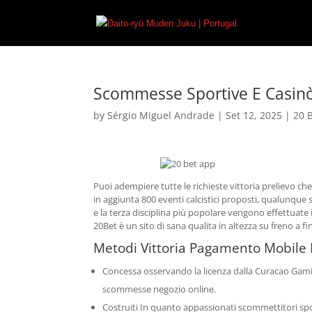
Scommesse Sportive E Casinò
by
Sérgio Miguel Andrade
|
Set 12, 2025
|
20 
Puoi adempiere tutte le richieste vittoria prelievo c
in aggiunta 800 eventi calcistici proposti, qualunqu
e la terza disciplina più popolare vengono effettuate 
20Bet è un sito di sana qualita in altezza su freno a fine
Metodi Vittoria Pagamento Mobile I
Concessa osservando la licenza dalla Curacao Gaming
scommesse negozio online.
Costruiti In quanto appassionati scommettitori spor