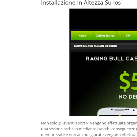
Installazione In Altezza Su Ios
Non solo gli eventi sportivi vengono effettuate organ
una sezione archivio mediante i vecchi conseguenze 
memorizzate e non ancora giocate vengono effettuat