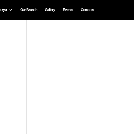
o-ryu
Our Branch
Gallery
Events
Contacts