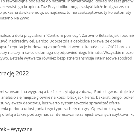
j. To rewolucyjne podejście do hazardu internetowego, dokąd możesz grać w
eczywistego krupiera. Tuż Przy stoliku mogą zasiąść także inni gracze, co
o pokaźna dawka emocji, odnajdziesz tu nie zaakceptować tylko automaty
zy Kasyno Na Żywo.
naleźć u dołu przyciskiem “Centrum pomocy”. Zarówno Betsafe, jak i podmi
 swój nadrzędny cel. Bardzo Dobrze zdają osobiście sprawę, że opinie
popsuć reputację budowaną za pośrednictwem kilkanaście lat. Otóż bardzo
graczy na całym świecie domaga się odpowiedniego klimatu. Wszystkie mecze
żywo. Betsafe wytwarza również bezpłatne transmisje internetowe spośród
rację 2022
ymi szansami na wygraną a także ekscytującą zabawą. Podest gwarantuje te
nalazło się miejsce głównie na kości, blackjack, keno, bakarat, bingo, poker
nusu wyjąwszy depozytu, lecz warto systematycznie sprawdzać ofertę
enia periodu udostępnia tego typu zachęty do gry. Operator kasyna
ą ofertą a także podtrzymać zainteresowanie zarejestrowanych użytkowni
ek – Wytyczne