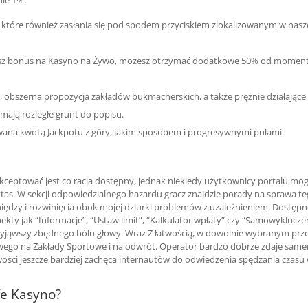
nie 1%.
, które również zasłania się pod spodem przyciskiem zlokalizowanym w nasz
erzesz bonus na Kasyno na Żywo, możesz otrzymać dodatkowe 50% od momen
, obszerna propozycja zakładów bukmacherskich, a także prężnie działające
 mają rozległe grunt do popisu.
iowana kwotą Jackpotu z góry, jakim sposobem i progresywnymi pulami.
kceptować jest co racja dostępny, jednak niekiedy użytkownicy portalu mo
tas. W sekcji odpowiedzialnego hazardu gracz znajdzie porady na sprawa te
ędzy i rozwinięcia obok mojej dziurki problemów z uzależnieniem. Dostęp
kty jak “Informacje”, “Ustaw limit”, “Kalkulator wpłaty” czy “Samowyklucze
yjąwszy zbędnego bólu głowy. Wraz Z łatwością, w dowolnie wybranym prz
towego na Zakłady Sportowe i na odwrót. Operator bardzo dobrze zdaje sam
wości jeszcze bardziej zachęca internautów do odwiedzenia spędzania czasu
e Kasyno?