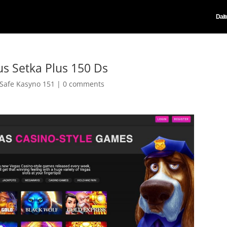
Dait
us Setka Plus 150 Ds
 Safe Kasyno 151
|
0 comments