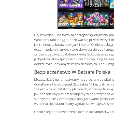
Gry w wydaniu na żywo są dostępne gwoli graczy pod 
Wewnątrz fani mogą spodziewać się przede wszystki
jak ruletka, bakarat, blackjack i poker. Osobna sek
dużymi pulami nagród, które skrywają się pod katego
zarówno zabawy z ustalona kwotą Jackpotu wraz z gór
jackpotów jakim sposobem Dream Drop, King Millions
dobrze rozbudowanych kasyn sieciowych u dołu wzg
Bezpieczeństwo W Betsafe Polska
Możesz liczyć na fantastyczny nadprogram powitalny
dodatkowe tysiąc pięćset ZŁ a także 10 bezpłatnych 
znaleźć w sekcji “Metody płatności”, która wydaje s
jaki sposób i wypłat prezentujemy w poniższych sekc
skorzystaniem z propozycje przygotowanej przez Bet
wyróżnia się Aviator, który wydaje się w najwyższym
Oprócz tego do odwiedzenia ocenie tożsamości w ser