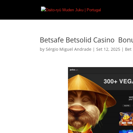
Betsafe Betsolid Casino ️ Bon
by
Sérgio Miguel Andrade
|
Set 12, 2025
|
Bet