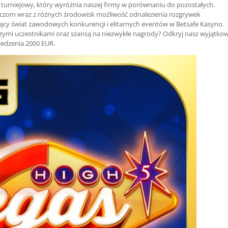
turniejowy, który wyróżnia naszej firmy w porównaniu do pozostałych.
zom wraz z różnych środowisk możliwość odnalezienia rozgrywek
ący świat zawodowych konkurencji i elitarnych eventów w Betsafe Kasyno.
zymi uczestnikami oraz szansą na niezwykłe nagrody? Odkryj nasz wyjątko
iedzenia 2000 EUR.