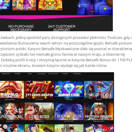
tówkach, jedną spośród paru dostępnych procedur płatności. Podczas, gdy 
wiedzenia tłumaczenia swych witryn na poszczególne języki, Betsafe postan
rytorium polski. Kasyno Betsafe błyskawicznie dało się poznać w charakterz
częściem zyskało też niemałe grono fanów w naszym kraju, a obecnie tej
 Doładuj profil 4 razy i otrzymaj łącznie w kasynie Betsafe Bonus do 1700 PL
ić zrzutów ekranu, bowiem kasyno wydaje się jak każde różne.