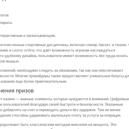
татах
ппараты
интерактивным и захватывающим.
очисленные спортивные дисциплины, включая соккер, баскет, и теннис.
нию и casino online, что даёт возможность игрокам наслаждаться
го удобному дизайна, пользователи имеют возможность без труда искать
иков мышью.
ожений, необходимо следить за обновками, так как они обеспечивают
асности. Многие провайдеры также предоставляют уникальные бонусы д
ьзование еще более привлекательным.
чения призов
нет-казино — важные элементы, которые нуждаются в внимания. Цифровы
реди пользователей благодаря своей быстроте и безопасности. Указанные
о добавлять на счет и переводить деньги без задержек. Тем не менее
едения способны удерживать маленькую плату за услуги за операции.
 продолжают быть классическим методом внесения на аккаунта. Эти