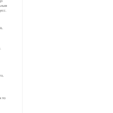
до
льным
есс.
%.
.
го,
к по