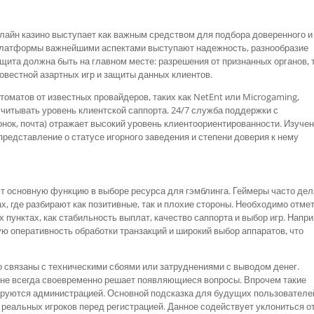
айн казино выступает как важным средством для подбора доверенного и
платформы важнейшими аспектами выступают надежность, разнообразие
щита должна быть на главном месте: разрешения от признанных органов, 
вестной азартных игр и защиты данных клиентов.
матов от известных провайдеров, таких как NetEnt или Microgaming,
читывать уровень клиентской саппорта. 24/7 служба поддержки с
нок, почта) отражает высокий уровень клиентоориентированности. Изуче
редставление о статусе игорного заведения и степени доверия к нему
ют основную функцию в выборе ресурса для гэмблинга. Геймеры часто де
, где разбирают как позитивные, так и плохие стороны. Необходимо отмет
 пунктах, как стабильность выплат, качество саппорта и выбор игр. Напр
ю оперативность обработки транзакций и широкий выбор аппаратов, что
о связаны с техническими сбоями или затруднениями с выводом денег.
 не всегда своевременно решает появляющиеся вопросы. Впрочем такие
лируются администрацией. Основной подсказка для будущих пользовател
реальных игроков перед регистрацией. Данное содействует уклониться о