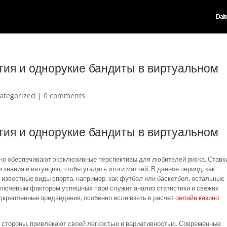
Dait
тия и однорукие бандиты в виртуальном
ategorized
|
0 comments
тия и однорукие бандиты в виртуальном
ино обеспечивают эксклюзивные перспективы для любителей риска. Ставк
знания и интуицию, чтобы угадать итоги матчей. В данное период, как
 известные виды спорта, например, как футбол или баскетбол, остальные
лючевым фактором успешных пари служит анализ статистики и свежих
одкрепленные предвидения, особенно если взять в расчет
онлайн казино
 стороны, привлекают своей легкостью и вариативностью. Современные