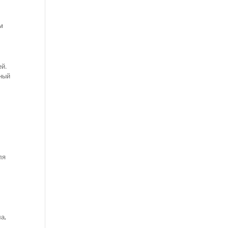
м
ей.
тный
ля
а,