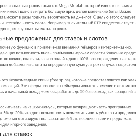
рессивные выигрыши, такие как Mega Moolah, который известен своими
ики имеют шанс выиграть большую приз, делая маленькие беты. Важно
ата может в разы поднять вероятность на джекпот. С целью этого следует
у) и нестабильность слота. Например, значительный RTP свидетельствует 
едвещает крупные выплаты, но реже.
ьные предложения для ставок и слотов
ючевую функцию в привлечении внимания геймеров к интернет-казино.
 дающая возможность вновь прибывшим игрокам обрести бонусные средс
ство казино, включая, казино онлайн, дают 100% вознаграждение на стар
 время добавлении счета на определенную сумму, игрок получает еще стол
это безвозмездные спины (free spins), которые предоставляются как эле
промоакций. Эти оферы позволяют геймерам испытать везение в автоматах
ись и начальный вклад можно заработать до 50 безвозмездных вращений в
ссчитывать на кэшбэк-бонусы, которые возвращают часть проигранных
от 5% до 20%, что дает возможность возместить часть убытков и продолж
едложения мотивируют пользователей быть вовлеченными и продолжать
 и для игорного заведения.
 для ставок