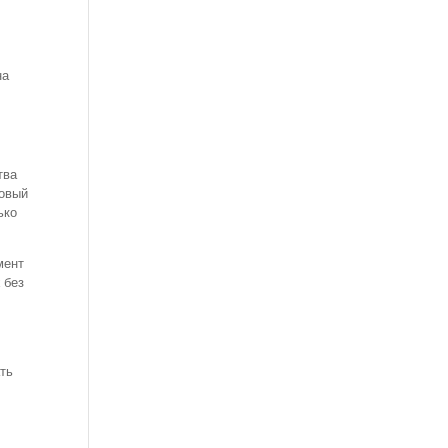
на
тва
товый
ько
мент
 без
ать