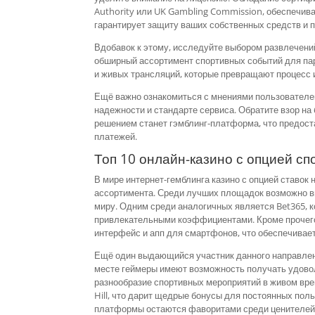
Authority или UK Gambling Commission, обеспечива
гарантирует защиту ваших собственных средств и 
Вдобавок к этому, исследуйте выбором развлечени
обширный ассортимент спортивных событий для пари
и живых трансляций, которые превращают процесс
Ещё важно ознакомиться с мнениями пользователей
надежности и стандарте сервиса. Обратите взор н
решением станет гэмблинг-платформа, что предост
платежей.
Топ 10 онлайн-казино с опцией сп
В мире интернет-гемблинга казино с опцией ставок
ассортимента. Среди лучших площадок возможно в
миру. Одним среди аналогичных является Bet365, к
привлекательными коэффициентами. Кроме прочего
интерфейс и апп для смартфонов, что обеспечивае
Ещё один выдающийся участник данного направления
месте геймеры имеют возможность получать удоволь
разнообразие спортивных мероприятий в живом вре
Hill, что дарит щедрые бонусы для постоянных поль
платформы остаются фаворитами среди ценителей иг