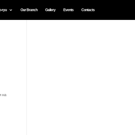
o-ryu
Our Branch
Gallery
Events
Contacts
и на