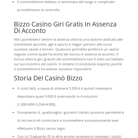
Il scommettitore tedesco si lamentava del lungo e complicato
procedimento di controllo.
Bizzo Casino Giri Gratis In Assenza
Di Acconto
Altri potrebbero sentire la assenza vittoria una sezione dedicata alle
scommesse sportive, agli e-sports e magari persino alle corse
successo cavalli e levrieri. Qualcuno potrebbe preferire un casinò
negozio online quale ha anche dei bonus in assenza di acconto. Il
bonus vittoria giri gratuiti del scommettitore non è stato accreditato
sul suo incontro del casinò. Il reclamo è condizione respinto poiché
il scommettitore ha smesso successo rispondere.
Storia Del Casinò Bizzo
A conti fatti, a causa di ottenere 3.550 € è quindi necessario
depositare quasi 9.000 € osservando la 4 soluzioni
(1.000+600+3.334+4.000).
Ovviamente sì, qualsivoglia i giocatori italiani possono permettersi
di iscriversi ed cominciare a scommettere successivamente aver
effettuato il Bizzo casino login.
Con Lo Traguardo Di le altre promo avvengono necessari i codici