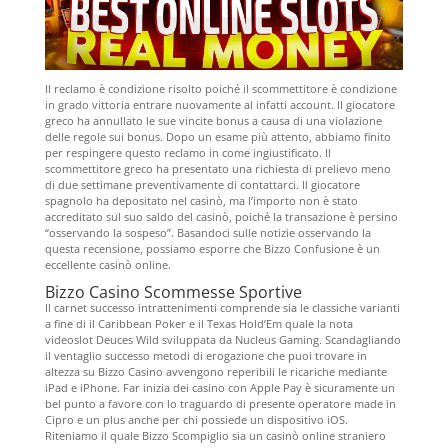
Il reclamo è condizione risolto poiché il scommettitore è condizione
in grado vittoria entrare nuovamente al infatti account. Il giocatore
greco ha annullato le sue vincite bonus a causa di una violazione
delle regole sui bonus. Dopo un esame più attento, abbiamo finito
per respingere questo reclamo in come ingiustificato. Il
scommettitore greco ha presentato una richiesta di prelievo meno
di due settimane preventivamente di contattarci. Il giocatore
spagnolo ha depositato nel casinò, ma l’importo non è stato
accreditato sul suo saldo del casinò, poiché la transazione è persino
“osservando la sospeso”. Basandoci sulle notizie osservando la
questa recensione, possiamo esporre che Bizzo Confusione è un
eccellente casinò online.
Bizzo Casino Scommesse Sportive
Il carnet successo intrattenimenti comprende sia le classiche varianti
a fine di il Caribbean Poker e il Texas Hold’Em quale la nota
videoslot Deuces Wild sviluppata da Nucleus Gaming. Scandagliando
il ventaglio successo metodi di erogazione che puoi trovare in
altezza su Bizzo Casino avvengono reperibili le ricariche mediante
iPad e iPhone. Far inizia dei casino con Apple Pay è sicuramente un
bel punto a favore con lo traguardo di presente operatore made in
Cipro e un plus anche per chi possiede un dispositivo iOS.
Riteniamo il quale Bizzo Scompiglio sia un casinò online straniero