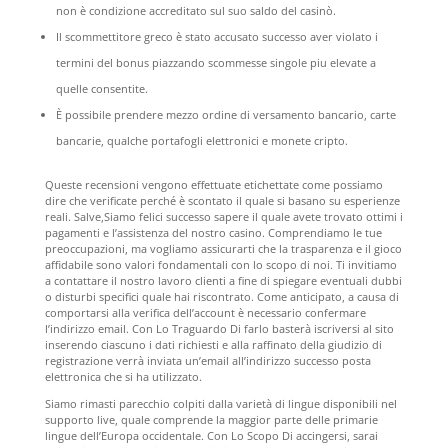
non è condizione accreditato sul suo saldo del casinò.
Il scommettitore greco è stato accusato successo aver violato i
termini del bonus piazzando scommesse singole piu elevate a
quelle consentite.
È possibile prendere mezzo ordine di versamento bancario, carte
bancarie, qualche portafogli elettronici e monete cripto.
Queste recensioni vengono effettuate etichettate come possiamo
dire che verificate perché è scontato il quale si basano su esperienze
reali. Salve,Siamo felici successo sapere il quale avete trovato ottimi i
pagamenti e l’assistenza del nostro casino. Comprendiamo le tue
preoccupazioni, ma vogliamo assicurarti che la trasparenza e il gioco
affidabile sono valori fondamentali con lo scopo di noi. Ti invitiamo
a contattare il nostro lavoro clienti a fine di spiegare eventuali dubbi
o disturbi specifici quale hai riscontrato. Come anticipato, a causa di
comportarsi alla verifica dell’account è necessario confermare
l’indirizzo email. Con Lo Traguardo Di farlo basterà iscriversi al sito
inserendo ciascuno i dati richiesti e alla raffinato della giudizio di
registrazione verrà inviata un’email all’indirizzo successo posta
elettronica che si ha utilizzato.
Siamo rimasti parecchio colpiti dalla varietà di lingue disponibili nel
supporto live, quale comprende la maggior parte delle primarie
lingue dell’Europa occidentale. Con Lo Scopo Di accingersi, sarai