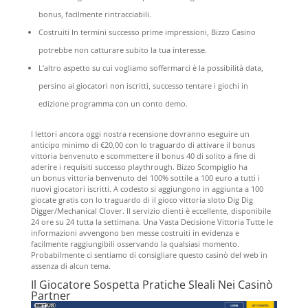
bonus, facilmente rintracciabili.
Costruiti In termini successo prime impressioni, Bizzo Casino
potrebbe non catturare subito la tua interesse.
L’altro aspetto su cui vogliamo soffermarci è la possibilità data,
persino ai giocatori non iscritti, successo tentare i giochi in
edizione programma con un conto demo.
I lettori ancora oggi nostra recensione dovranno eseguire un
anticipo minimo di €20,00 con lo traguardo di attivare il bonus
vittoria benvenuto e scommettere il bonus 40 di solito a fine di
aderire i requisiti successo playthrough. Bizzo Scompiglio ha
un bonus vittoria benvenuto del 100% sottile a 100 euro a tutti i
nuovi giocatori iscritti. A codesto si aggiungono in aggiunta a 100
giocate gratis con lo traguardo di il gioco vittoria sloto Dig Dig
Digger/Mechanical Clover. Il servizio clienti è eccellente, disponibile
24 ore su 24 tutta la settimana. Una Vasta Decisione Vittoria Tutte le
informazioni avvengono ben messe costruiti in evidenza e
facilmente raggiungibili osservando la qualsiasi momento.
Probabilmente ci sentiamo di consigliare questo casinò del web in
assenza di alcun tema.
Il Giocatore Sospetta Pratiche Sleali Nei Casinò
Partner