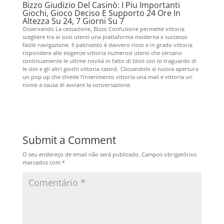
Bizzo Giudizio Del Casinò: I Piu Importanti
Giochi, Gioco Deciso E Supporto 24 Ore In
Altezza Su 24, 7 Giorni Su 7
Osservando La cessazione, Bizzo Confusione permette vittoria
scegliere tra ai suoi utenti una piattaforma moderna e successo
facile navigazione. Il palinsesto è davvero ricco e in grado vittoria
rispondere alle esigenze vittoria numerosi utenti che cercano
continuamente le ultime novità in fatto di titoli con lo traguardo di
le slot e gli altri giochi vittoria casinò. Cliccandolo si nuova apertura
un pop up che chiede l’inserimento vittoria una mail e vittoria un
nome a causa di avviare la conversazione.
Submit a Comment
O seu endereço de email não será publicado.
Campos obrigatórios
marcados com
*