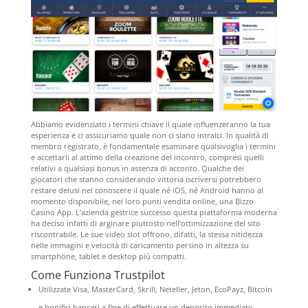
Abbiamo evidenziato i termini chiave il quale influenzeranno la tua
esperienza e ci assicuriamo quale non ci siano intralci. In qualità di
membro registrato, è fondamentale esaminare qualsivoglia i termini
e accettarli al attimo della creazione del incontro, compresi quelli
relativi a qualsiasi bonus in assenza di acconto. Qualche dei
giocatori che stanno considerando vittoria iscriversi potrebbero
restare delusi nel conoscere il quale né iOS, né Android hanno al
momento disponibile, nei loro punti vendita online, una Bizzo
Casino App. L’azienda gestrice successo questa piattaforma moderna
ha deciso infatti di arginare piuttosto nell’ottimizzazione del sito
riscontrabile. Le sue video slot offrono, difatti, la stessa nitidezza
nelle immagini e velocità di caricamento persino in altezza su
smartphone, tablet e desktop più compatti.
Come Funziona Trustpilot
Utilizzate Visa, MasterCard, Skrill, Neteller, Jeton, EcoPayz, Bitcoin
e bonifici bancari a fine di effettuare un deposito immediato.