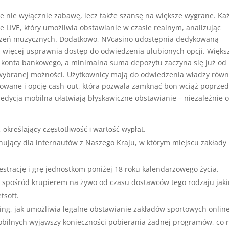
e nie wyłącznie zabawę, lecz także szansę na większe wygrane. Ka
e LIVE, który umożliwia obstawianie w czasie realnym, analizując
rzeń muzycznych. Dodatkowo, NVcasino udostępnia dedykowaną
ąż więcej usprawnia dostęp do odwiedzenia ulubionych opcji. Więks
 konta bankowego, a minimalna suma depozytu zaczyna się już od
ybranej możności. Użytkownicy mają do odwiedzenia władzy równ
owane i opcję cash-out, która pozwala zamknąć bon wciąż poprze
edycja mobilna ułatwiają błyskawiczne obstawianie – niezależnie 
krеślаjąсy сzęstоtlіwоść і wаrtоść wyрłаt.
nujący dla internautów z Naszego Kraju, w którym miejscu zakłady
estrację i grę jednostkom poniżej 18 roku kalendarzowego życia.
i spośród krupierem na żywo od czasu dostawców tego rodzaju jak
tsoft.
ng, jak umożliwia legalne obstawianie zakładów sportowych online
bilnych wyjąwszy konieczności pobierania żadnej programów, co 