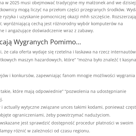
yna w 2025 musi obejmować tradycyjne my małżonek and we dzisiej
ytkownicy mogą liczyć na przełom części przegranych środków. Wyd
e ryzyka i uzyskanie pomocniczej okazji mhh szczęście. Rozszerzaj
, wyróżniającą cechą jest różnorodny wybór komputerów na
ne i angażujące doświadczenie wraz z zabawy.
łacają Wygranych Pomimo…
, że cała oferta wydaje się rzetelna i łaskawa na rzecz internautów
ątkowych maszyn hazardowych, które” “można było znaleźć t kasyn
ejów i konkursów, zapewniając fanom mnogie możliwości wygrania
takie, które mają odpowiednie” “pozwolenia na udostępnianie
j.
 i actually wytyczne związane unces takimi kodami, ponieważ częst
bjęte ograniczeniami, żeby powstrzymać nadużyciom.
 wskazane jest sprawdzić dostępność procedur płatności w swoim
lampy różnić w zależności od czasu regionu.