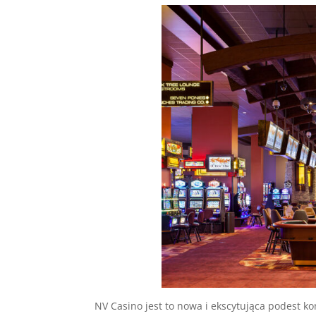
NV Casino jest to nowa i ekscytująca podest ko