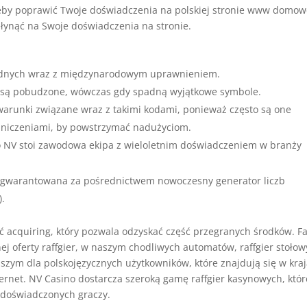
 żeby poprawić Twoje doświadczenia na polskiej stronie www domow
płynąć na Swoje doświadczenia na stronie.
zgodnych wraz z międzynarodowym uprawnieniem.
e są pobudzone, wówczas gdy spadną wyjątkowe symbole.
arunki związane wraz z takimi kodami, ponieważ często są one
raniczeniami, by powstrzymać nadużyciom.
sino NV stoi zawodowa ekipa z wieloletnim doświadczeniem w branży
zagwarantowana za pośrednictwem nowoczesny generator liczb
).
yć acquiring, który pozwala odzyskać część przegranych środków. F
ej oferty raffgier, w naszym chodliwych automatów, raffgier stoło
aszym dla polskojęzycznych użytkowników, które znajdują się w kraj
ernet. NV Casino dostarcza szeroką gamę raffgier kasynowych, któr
 doświadczonych graczy.