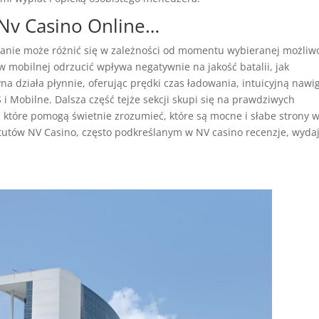
v Casino Online…
anie może różnić się w zależności od momentu wybieranej możliw
 mobilnej odrzucić wpływa negatywnie na jakość batalii, jak
na działa płynnie, oferując prędki czas ładowania, intuicyjną nawi
i Mobilne. Dalsza część tejże sekcji skupi się na prawdziwych
 które pomogą świetnie zrozumieć, które są mocne i słabe strony
tutów NV Casino, często podkreślanym w NV casino recenzje, wyda