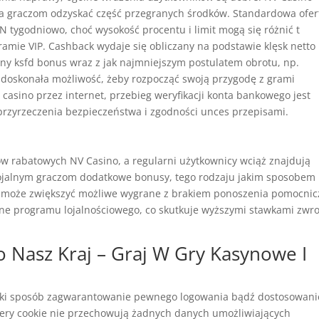
la graczom odzyskać część przegranych środków. Standardowa ofer
LN tygodniowo, choć wysokość procentu i limit mogą się różnić t
amie VIP. Cashback wydaje się obliczany na podstawie klęsk netto
ny ksfd bonus wraz z jak najmniejszym postulatem obrotu, np.
oskonała możliwość, żeby rozpocząć swoją przygodę z grami
casino przez internet, przebieg weryfikacji konta bankowego jest
przyrzeczenia bezpieczeństwa i zgodności unces przepisami.
ów rabatowych NV Casino, a regularni użytkownicy wciąż znajdują
 lojalnym graczom dodatkowe bonusy, tego rodzaju jakim sposobem
i może zwiększyć możliwe wygrane z brakiem ponoszenia pomocnic
zne programu lojalnościowego, co skutkuje wyższymi stawkami zwr
o Nasz Kraj – Graj W Gry Kasynowe I
jaki sposób zagwarantowanie pewnego logowania bądź dostosowani
ldery cookie nie przechowują żadnych danych umożliwiających