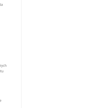
ta
zych
otu
e