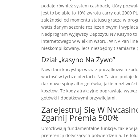
podaje również system cashback, który pozwa
jest to be able to 10% zwrotu carry out 2000 P
zależności od momentu statusu gracza w progr
watts danym sezonie rozliczeniowym i wypłaca
Nadprogram wyjąwszy Depozytu NV Kasyno to d
internetowego w wielkim wzoru. W NV Pan line 
nieskomplikowany, lecz niezbędny t zamiarze 
Dział „kasyno Na Żywo”
Nowi fani korzystają wraz z początkowych kod
wartość w tychże ofertach. NV Casino podaje
darmowe spiny albo gotówka, jakie możliwośc
kosztów. Te kody atrakcyjne poprawiają wytyc
gotówki i dodatkowymi przywilejami.
Zarejestruj Się W Nvcasin
Zgarnij Premia 500%
Umożliwiają fundamentalne funkcje, takie w 
preferencji dotyczących potwierdzenia. Te fo