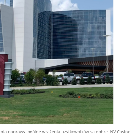
enia naprawy, ogólne wrażenia użytkowników są dobre. NV Casino