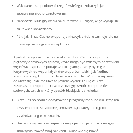
Wskazane Jest spróbować czegoś świeżego i zobaczyć, jak te
zabawy mają do przygotowania.
Naprawdę, klub gry działa na autoryzacji Curaçao, więc wydaje się
całkowicie sprawdzony.
Póki jak, Bizzo Casino proponuje niezwykle dobre turnieje, ale na
nieszczęście w ograniczonej liczbie.
A jeśli dzierżysz ochotę na coś ekstra, Bizzo Casino proponuje
piętnasty darmowych spinów, które mogą być świetnym początkiem
wędrówki. Operator podaje szeroką gamę atrakcyjnych gier
kasynowych od wspaniałych deweloperów, takich jak NetEnt,
Pragmatic Play, Evolution, Habanero i iSoftBet. W poniższej recenzji
dowiesz się, jakie możliwości jeszcze wyczekuje Cię w Bizzo.
BizzoCasino proponuje również rozległy wybór komputerów
stołowych, takich w który sposób blackjack lub ruletka.
Bizzo Casino podaje dedykowane programy mobilne dla urządzeń
z systemami iOS i Mobilne, umożliwiające łatwy dostęp do
odwiedzenia gier w kasynie.
Dostępne są również hojne bonusy i promocje, które pomogą ci
zmaksymalizować swój bankroll i właściwie się bawić.