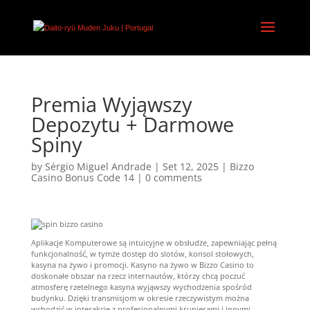
Premia Wyjąwszy
Depozytu + Darmowe
Spiny
by
Sérgio Miguel Andrade
|
Set 12, 2025
|
Bizzo
Casino Bonus Code 14
|
0 comments
Aplikacje Komputerowe są intuicyjne w obsłudze, zapewniając pełną
funkcjonalność, w tymże dostęp do slotów, konsol stołowych,
kasyna na żywo i promocji. Kasyno na żywo w Bizzo Casino to
doskonałe obszar na rzecz internautów, którzy chcą poczuć
atmosferę rzetelnego kasyna wyjąwszy wychodzenia spośród
budynku. Dzięki transmisjom w okresie rzeczywistym można
wchodzić w interakcję z profesjonalnymi krupierami i innymi