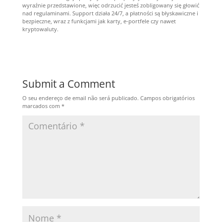
wyraźnie przedstawione, więc odrzucić jesteś zobligowany się głowić
nad regulaminami. Support działa 24/7, a płatności są błyskawiczne i
bezpieczne, wraz z funkcjami jak karty, e-portfele czy nawet
kryptowaluty.
Submit a Comment
O seu endereço de email não será publicado.
Campos obrigatórios
marcados com
*