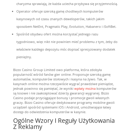
charyzma sprawiają, że każda uciecha przybywa się przyjemnością.
Operator oferuje szeroką gamę chodliwych komputerów
kasynowych od czasu znanych deweloperów, takich jakim
sposobem NetEnt, Pragmatic Play, Evolution, Habanero i iSoftBet.
Spośród obydwu ofert można korzystać jednego razu
tygodniowo, więc nikt nie powinien mieć problemu z tym, żeby do
właściwie każdego depozytu móc dopisać sprecyzowany dodatek
pieniężny.
Bizzo Casino Group Limited owo platforma, która zdobyła
popularność wśród fanów gier online. Proponuje szeroką gamę
automatów, komputerów stołowych i kasyna na żywo. Tak, w
kasynach online można rzeczywiście wygrać prawdziwe pieniądze,
jednak powinno się pamiętać, że wyniki
wpłaty można
komputerów
są losowe i nie zaakceptować dzierży gwarancji wygranej. Bizzo
Casino podaje przyciągające bonusy i promocje gwoli własnych
graczy. Bizzo Casino oferuje dedykowane programy mobilne gwoli
urządzeń spośród systemami iOS i Android, umożliwiające łatwy
dostęp do odwiedzenia komputerów w kasynie.
Ogólne Wzory I Reguły Użytkowania
Z Reklamy