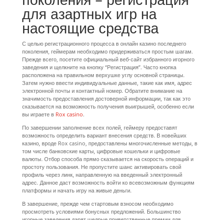
для азартных игр на
настоящие средства
С целью регистрационного процесса в онлайн казино последнего
поколения, геймерам необходимо придерживаться простым шагам.
Прежде всего, посетите официальный веб-сайт избранного игорного
заведения и щелкните на кнопку “Регистрация”. Часто кнопка
расположена на правильном верхушке углу основной страницы.
Затем нужно ввести индивидуальные данные, такие как имя, адрес
электронной почты и контактный номер. Обратите внимание на
значимость предоставления достоверной информации, так как это
сказывается на возможность получения выигрышей, особенно если
вы играете в
Rox casino
.
По завершении заполнение всех полей, геймеру предоставят
возможность определить вариант внесения средств. В новейших
казино, вроде Rox casino, предоставлены многочисленные методы, в
том числе банковские карты, цифровые кошельки и цифровые
валюты. Отбор способа прямо сказывается на скорость операций и
простоту пользования. Не пропустите шанс активировать свой
профиль через линк, направленную на введенный электронный
адрес. Данное даст возможность войти ко всевозможным функциям
платформы и начать игру на живые деньги.
В завершение, прежде чем стартовым взносом необходимо
просмотреть условиями бонусных предложений. Большинство
игорные заведения дарят щедрые приветственные премии для