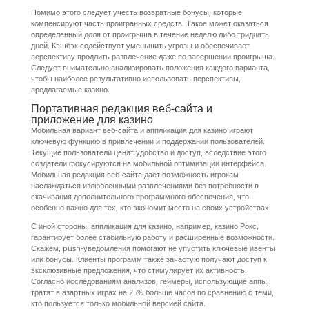
Помимо этого следует учесть возвратные бонусы, которые
компенсируют часть проигранных средств. Такое может оказаться
определенный доля от проигрыша в течение неделю либо тридцать
дней. Кэшбэк содействует уменьшить угрозы и обеспечивает
перспективу продлить развлечение даже по завершении проигрыша.
Следует внимательно анализировать положения каждого варианта,
чтобы наиболее результативно использовать перспективы,
предлагаемые казино.
Портативная редакция веб-сайта и
приложение для казино
Мобильная вариант веб-сайта и аппликация для казино играют
ключевую функцию в привлечении и поддержании пользователей.
Текущие пользователи ценят удобство и доступ, вследствие этого
создатели фокусируются на мобильной оптимизации интерфейса.
Мобильная редакция веб-сайта дает возможность игрокам
наслаждаться излюбленными развлечениями без потребности в
скачивания дополнительного программного обеспечения, что
особенно важно для тех, кто экономит место на своих устройствах.
С иной стороны, аппликация для казино, например, казино Рокс,
гарантирует более стабильную работу и расширенные возможности.
Скажем, push-уведомления помогают не упустить ключевые ивенты
или бонусы. Клиенты программ также зачастую получают доступ к
эксклюзивные предложения, что стимулирует их активность.
Согласно исследованиям анализов, геймеры, использующие аппы,
тратят в азартных играх на 25% больше часов по сравнению с теми,
кто пользуется только мобильной версией сайта.