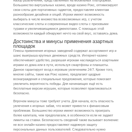
набор развлечений, представленных на мобильных платформах.
Большинство виртуальных казино, вроде казино Рокс, оптимизируют
свои слоты для портативных гаджетов, предоставляя клиентам
разнообразие дизайнов и опций. Игроки имеют возможность
выбирать в числе множества всевозможных игр, с учетом
классические слоты и современные видео-слоты с призовыми
турами и увеличивающимися джекпотами. С помощью этой
возможности каждый обнаружит нечто на свой вкус, оставаясь дома.
Достоинства и минусы применения азартных
площадок
Плюсы применения игорных заведений содержат ассортимент игр и
шанс выигрыша крупных денежных средств. Интернет-казино
обеспечивают удобство, разрешая игрокам наслаждаться азартными
играми из дома или в пути, используя смартфоны и планшеты.
Данное гарантирует вход к игровым увлечениям 24/7. Кроме того,
многие сайты, такие как Рокс казино, предлагают щедрые
вознаграждения и специальные предложения, которые помогают
увеличить вероятность победы. Для начинающих ещё есть
бесплатные версии игрушек, которые позволяют практиковаться
безопасно.
Впрочем минусы тоже требуют учета. Для начала, есть опасность
увлечения к игорных забав, что может привести к финансовым
проблемам. Большинство игроки имеют возможность проиграть
более капитала, чем предполагали, в особенности если не задают
лимиты на ставки. Безопасность сведений также вызывает волнение:
не все онлайн-казино предоставляют надежную защиту
персональных данных пользователей. Следовательно нужно