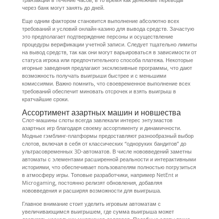
через банк могут занять до дней.
Еще одним фактором становится выполнение абсолютно всех
требований и условий онлайн-казино для вывода средств. Зачастую
это предполагает подтверждение персоны и осуществление
процедуры верификации учетной записи. Следует тщательно лимиты
на вывод средств, так как они могут варьироваться в зависимости от
статуса игрока или предпочтительного способа платежа. Некоторые
игорные заведения предлагают эксклюзивные программы, что дают
возможность получать выигрыши быстрее и с меньшими
комиссиями. Важно помнить, что своевременное выполнение всех
требований обеспечит миновать отсрочек и взять выигрыш в
кратчайшие сроки.
Ассортимент азартных машин и новшества
Слот-машины слоты всегда завлекали интерес энтузиастов
азартных игр благодаря своему ассортименту и динамичности.
Модные гэмблинг-платформы предоставляют разнообразный выбор
слотов, включая в себя от классических “одноруких бандитов” до
ультрасовременных 3D-автоматов. В числе нововведений заметны
автоматы с элементами расширенной реальности и интерактивными
историями, что обеспечивает пользователям полностью погрузиться
в атмосферу игры. Топовые разработчики, например NetEnt и
Microgaming, постоянно релизят обновления, добавляя
нововведения и расширяя возможности для выигрыша.
Главное внимание стоит уделить игровым автоматам с
увеличивающимся выигрышем, где сумма выигрыша может