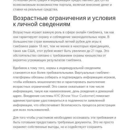
всевозможным возможностям портала, включая внесение денег и
ставки на реальные средства.
Возрастные ограничения и условия
к личной сведениям
Возрастные играют важную роль в сфере онлайн гэмблинга, так как
они гарантируют охрану и соблюдение законодательных норм. В
большинстве стран минимальный летний рубеж для игры в
гэмблинге равен 18 лет, тем не менее в некоторых юрисдикциях,
таких как США, этот рубеж может быть увеличен до 21 года. Это
обстоятельство связано с требованием охраны юношества от
вероятно угрожающих результатов гэмблинга.
Вдобавок к тому того, нормы к индивидуальной сведениям
становятся все более требовательными. Виртуальные гэмблинг-
платформы обязаны собирать и подтверждать информацию игроков,
чтобы избежать мошенничество и гарантировать выполнение
возрастных ограничений. Это самое охватывает в том числе
информацию, такую как наименование, день рождения и домашний
адрес. Внедрение системы KYC (Know Your Customer) помогает
администраторам удостовериться в подлинности заявленной
информации, что обеспечивает безопасность процесса регистрации
для всех пользователей.
Для того чтобы участников необходимо осознавать эти требования и
быть готовыми предоставить требуемые документы. Это не просто
охраняет собственные выгоды, но и содействует сохранять