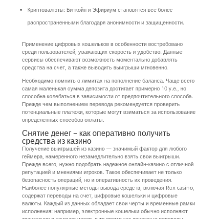
Криптовалюты: Биткойн и Эфириум становятся все более
распространенными благодаря анонимности и защищенности.
Применение цифровых кошельков в особенности востребовано
среди пользователей, уважающих скорость и удобство. Данные
сервисы обеспечивают возможность моментально добавлять
средства на счет, а также выводить выигрыши мгновенно.
Необходимо помнить о лимитах на пополнение баланса. Чаще всего
самая маленькая сумма депозита достигает примерно 10 у.е., но
способна колебаться в зависимости от предпочтительного способа.
Прежде чем выполнением перевода рекомендуется проверить
потенциальные платежи, которые могут взиматься за использование
определенных способов оплаты.
Снятие денег – как оперативно получить
средства из казино
Получение выигрышей из казино — значимый фактор для любого
геймера, намеренного незамедлительно взять свои выигрыши.
Прежде всего, нужно подобрать надежное онлайн-казино с отличной
репутацией и мнениями игроков. Такое обеспечивает не только
безопасность операций, но и оперативность их проведения.
Наиболее популярные методы вывода средств, включая Rox casino,
содержат переводы на счет, цифровые кошельки и цифровые
валюты. Каждый из данных обладает свои черты и временные рамки
исполнения: например, электронные кошельки обычно исполняют
транзакции в течение часов, в то время как денежные переводы