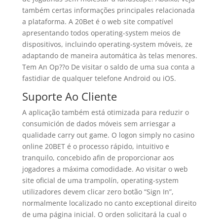
também certas informações principales relacionada
a plataforma. A 20Bet é o web site compatível
apresentando todos operating-system meios de
dispositivos, incluindo operating-system móveis, ze
adaptando de maneira automática às telas menores.
Tem An Op??o De visitar o saldo de uma sua conta a
fastidiar de qualquer telefone Android ou iOS.
Suporte Ao Cliente
A aplicação também está otimizada para reduzir o
consumición de dados móveis sem arriesgar a
qualidade carry out game. O logon simply no casino
online 20BET é o processo rápido, intuitivo e
tranquilo, concebido afin de proporcionar aos
jogadores a máxima comodidade. Ao visitar o web
site oficial de uma trampolín, operating-system
utilizadores devem clicar zero botão “Sign In”,
normalmente localizado no canto exceptional direito
de uma página inicial. O orden solicitará la cual o