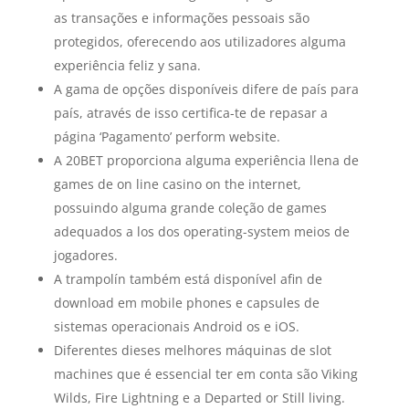
as transações e informações pessoais são
protegidos, oferecendo aos utilizadores alguma
experiência feliz y sana.
A gama de opções disponíveis difere de país para
país, através de isso certifica-te de repasar a
página ‘Pagamento’ perform website.
A 20BET proporciona alguma experiência llena de
games de on line casino on the internet,
possuindo alguma grande coleção de games
adequados a los dos operating-system meios de
jogadores.
A trampolín também está disponível afin de
download em mobile phones e capsules de
sistemas operacionais Android os e iOS.
Diferentes dieses melhores máquinas de slot
machines que é essencial ter em conta são Viking
Wilds, Fire Lightning e a Departed or Still living.