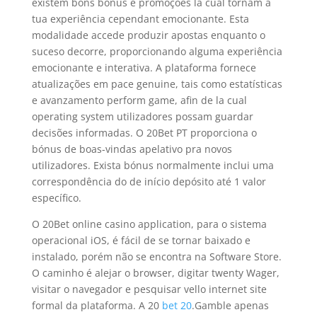
existem bons bónus e promoções la cual tornam a
tua experiência cependant emocionante. Esta
modalidade accede produzir apostas enquanto o
suceso decorre, proporcionando alguma experiência
emocionante e interativa. A plataforma fornece
atualizações em pace genuine, tais como estatísticas
e avanzamento perform game, afin de la cual
operating system utilizadores possam guardar
decisões informadas. O 20Bet PT proporciona o
bónus de boas-vindas apelativo pra novos
utilizadores. Exista bónus normalmente inclui uma
correspondência do de início depósito até 1 valor
específico.
O 20Bet online casino application, para o sistema
operacional iOS, é fácil de se tornar baixado e
instalado, porém não se encontra na Software Store.
O caminho é alejar o browser, digitar twenty Wager,
visitar o navegador e pesquisar vello internet site
formal da plataforma. A 20
bet 20
.Gamble apenas