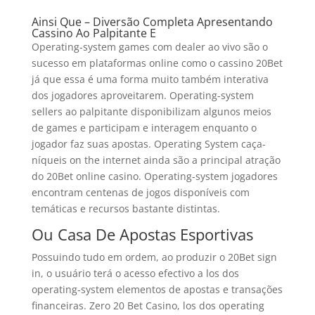
Ainsi Que – Diversão Completa Apresentando
Cassino Ao Palpitante E
Operating-system games com dealer ao vivo são o
sucesso em plataformas online como o cassino 20Bet
já que essa é uma forma muito também interativa
dos jogadores aproveitarem. Operating-system
sellers ao palpitante disponibilizam algunos meios
de games e participam e interagem enquanto o
jogador faz suas apostas. Operating System caça-
níqueis on the internet ainda são a principal atração
do 20Bet online casino. Operating-system jogadores
encontram centenas de jogos disponíveis com
temáticas e recursos bastante distintas.
Ou Casa De Apostas Esportivas
Possuindo tudo em ordem, ao produzir o 20Bet sign
in, o usuário terá o acesso efectivo a los dos
operating-system elementos de apostas e transações
financeiras. Zero 20 Bet Casino, los dos operating