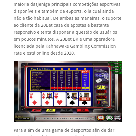
maioria dasjenige principais competições esportivas
disponíveis e também de eSports, o la cual ainda
não é tão habitual. De ambas as maneiras, o suporte
ao cliente da 20Bet casa de apostas é bastante
responsivo e tenta disponer a questão de usuários
em poucos minutos. A 20Bet BR é uma operadora
licenciada pela Kahnawake Gambling Commission
rate e está online desde 2020.
Para além de uma gama de desportos afin de dar,