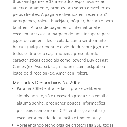
thousand games e 32 mercados esportivos estão
ativos diariamente, prontos pra serem descobertos
pelos clientes. A página é dividida em recém-lan?
ados games, roleta, blackjack, pôquer, bacará e bem
também. A taxa de pagamento international é
excellent a 95% e, a margem de uma incapere para
jogos de comensales é cotada como sendo muito
baixa. Qualquer menu é dividido durante jogo, de
todos os títulos a caça-níqueis apresentando
características especiais como Reward Buy et Fast
Games (ex. Aviator), caça-níqueis com jackpot ou
jogos de direccion (ex. American Poker).
Mercados Desportivos No 20bet
Para na 20Bet entrar é fácil, pra se deliberar
simply no site, só é necesario produzir o email e
alguma senha, preencher poucas informações
pessoais (como nome, CPF, endereço e outros),
escolher a moeda de atuação e immediately.
Apresentando tecnologia de criptografia SSL, todas