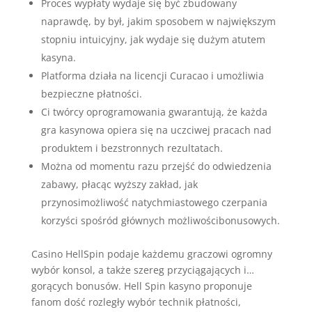
Proces wypłaty wydaje się być zbudowany
naprawdę, by był, jakim sposobem w największym
stopniu intuicyjny, jak wydaje się dużym atutem
kasyna.
Platforma działa na licencji Curacao i umożliwia
bezpieczne płatności.
Ci twórcy oprogramowania gwarantują, że każda
gra kasynowa opiera się na uczciwej pracach nad
produktem i bezstronnych rezultatach.
Można od momentu razu przejść do odwiedzenia
zabawy, płacąc wyższy zakład, jak
przynosimożliwość natychmiastowego czerpania
korzyści spośród głównych możliwościbonusowych.
Casino HellSpin podaje każdemu graczowi ogromny
wybór konsol, a także szereg przyciągających i…
gorących bonusów. Hell Spin kasyno proponuje
fanom dość rozległy wybór technik płatności,