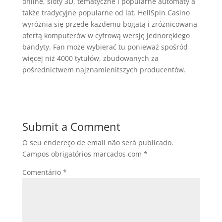
online, sloty 3D, tematyczne i popularne automaty a
także tradycyjne popularne od lat. HellSpin Casino
wyróżnia się przede każdemu bogatą i zróżnicowaną
ofertą komputerów w cyfrową wersję jednorękiego
bandyty. Fan może wybierać tu ponieważ spośród
więcej niż 4000 tytułów, zbudowanych za
pośrednictwem najznamienitszych producentów.
Submit a Comment
O seu endereço de email não será publicado.
Campos obrigatórios marcados com
*
Comentário
*