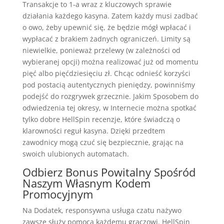
Transakcje to 1-a wraz z kluczowych sprawie
działania każdego kasyna. Zatem każdy musi zadbać
o owo, żeby upewnić się, że będzie mógł wpłacać i
wypłacać z brakiem żadnych ograniczeń. Limity są
niewielkie, ponieważ przelewy (w zależności od
wybieranej opcji) można realizować już od momentu
pięć albo pięćdziesięciu zł. Chcąc odnieść korzyści
pod postacią autentycznych pieniędzy, powinniśmy
podejść do rozgrywek grzecznie. Jakim Sposobem do
odwiedzenia tej okresy, w Internecie można spotkać
tylko dobre HellSpin recenzje, które świadczą o
klarowności reguł kasyna. Dzięki przedtem
zawodnicy mogą czuć się bezpiecznie, grając na
swoich ulubionych automatach.
Odbierz Bonus Powitalny Spośród
Naszym Własnym Kodem
Promocyjnym
Na Dodatek, responsywna usługa czatu nażywo
zawsze służy pomocą każdemu graczowi. HellSpin