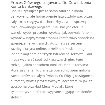
Proces Głównego Logowania Do Odwiedzenia
Konta Bankowego
Bonus uzyskujesz już za samo założenie konta
bankowego, ale hojne premie łatwo zdobywać przez
cały okres rozgrywki – chociażby zbytnio sprawą
rozbudowanego programu VIP. Kasyno oferuje
szeroki wybór procedur wypłaty, jak pozwala fanom
wybrać w najwyższym stopniu komfortowy sposób na
spieniężenie wygranych. Automaty są sercem
każdego kasyna online, a HellSpin Polska podaje
jedne z najznamienitszych tytułów na sektorze. Fani
mogą wybierać spośród klasycznych gier, tego
rodzaju jakim sposobem Book of Dead i Starburst,
które są znane i lubiane za pośrednictwem miliony
zawodników na całym świecie. Co Więcej dostępne są
automaty wraz z progresywnym jackpotem, w jaki to
sposób na przykład Mega Moolah, które
systematycznie oferują wygrane sięgające milionów
złotych.