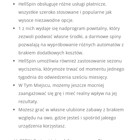
HellSpin obsługuje różne usługi płatnicze,
wszystkie szeroko stosowane i popularne jak
wysoce niezawodne opcje.
1 z nich wydaje się nadprogram powitalny, który
zezwoli podwoić własne środki, a darmowe spiny
pozwalają na wypróbowanie różnych automatów z
brakiem dodatkowych kosztów.
HellSpin umożliwia również zastosowanie sezonu
wyciszenia, którymoże trwać od momentu jednego
tygodnia do odwiedzenia sześciu miesięcy.
W Tym Miejscu, możemy jeszcze mocniej
zaangażować się grę i mieć realny wpływ na jej
rezultaty.
Możesz grać w własne ulubione zabawy z brakiem
względu na owo, gdzie jesteś i spośród jakiego
urządzenia korzystasz.