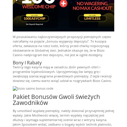
W poszukiwaniu najkorzystniejszych propozycji pieniężnych często
natrafiamy na pojęcie „bonusu wyjąwszy depozytu”. To kusząca
oferta, zwłaszcza na rzecz ludzi, którzy przed chwilą rozpoczynają
obstawianie w Globalnej sieci. Jednakże okazuje się, że w Bizzo
Casino nadprogram bez depozytu, nie jest w ogóle dostępny.
Bony I Rabaty
Twórcy tego kasyna mają w zanadrzu zbiór pewnych ofert i
programów lojalnościowych. Uprzyjemniają ów lampy grę i
zwiększają szansę wygrania prawdziwych pieniędzy. Z tejże recenzji
dowiesz się, czemu warto wziąć udział w rozgrywkach Bizzo Casino.
Pakiet Bonusów Gwoli świeżych
Zawodników
By umożliwić wypłatę pieniędzy, należy dokonać przynajmniej jednej
wpłaty. Jakie Możliwości więcej, termin wypłaty najczęściej jest
dłuższy i wymaga suplementarnej ocenie wraz z witryny kasyna.
Jakim Sposobem widać, zadbano o bogaty wybór technik płatności,