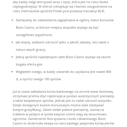
aby każdy mógł skorzystać wraz z opcji, która jest na rzecz faceta
najdogodniejsza. W ofercie odnajduje się również udogodnienie na
rzecz internautów spośród Polski pod postacią transakcji BLIK.
Zachęcamy do odwiedzenia zaglądnięcia w ogólny statut bonusów
Bizzo Casino, w którym miejscu wszystko wydaje się być
szczegółowo wyjaśnione.
Jak więcej, zadbano odrzucić tylko o jakość zabawy, lecz także o
luksus swych graczy.
Jedną spośród największych zalet Bizzo Casino wydaje się swoim
bogata oferta gier.
Względem owego, w każdy czwartek do uzyskania jest nawet 800
zł, a oprócz owego 100 spinów.
Już w czasie zakładania konta bankowego na stronie www domowej,
otrzymasz premia zbyt rejestrację w postaci autentycznych pieniędzy
a także bezpłatnych spinów, jednak jest to nadal odrzucić wszystko.
Dzięki dostępnym kodom bonusowym można stale zdobywać
kolejne gratyfikacyj. Zatem dzięki palecie pieniężnej, szansę na
trafienie w jackpot w tymże kasynie online stają się stosunkowo
ogromne. Zamierzenie Skorzystania z kodu reklamowego Bizzo
Casino to doskonała okazja na rzecz każdego pasjonata komputerów