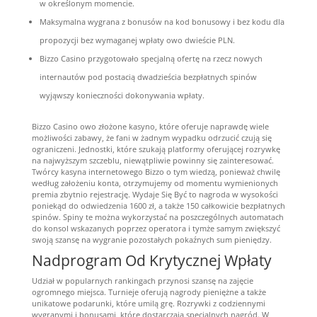
w określonym momencie.
Maksymalna wygrana z bonusów na kod bonusowy i bez kodu dla
propozycji bez wymaganej wpłaty owo dwieście PLN.
Bizzo Casino przygotowało specjalną ofertę na rzecz nowych
internautów pod postacią dwadzieścia bezpłatnych spinów
wyjąwszy konieczności dokonywania wpłaty.
Bizzo Casino owo złożone kasyno, które oferuje naprawdę wiele
możliwości zabawy, że fani w żadnym wypadku odrzucić czują się
ograniczeni. Jednostki, które szukają platformy oferującej rozrywkę
na najwyższym szczeblu, niewątpliwie powinny się zainteresować.
Twórcy kasyna internetowego Bizzo o tym wiedzą, ponieważ chwilę
według założeniu konta, otrzymujemy od momentu wymienionych
premia zbytnio rejestrację. Wydaje Się Być to nagroda w wysokości
poniekąd do odwiedzenia 1600 zł, a także 150 całkowicie bezpłatnych
spinów. Spiny te można wykorzystać na poszczególnych automatach
do konsol wskazanych poprzez operatora i tymże samym zwiększyć
swoją szansę na wygranie pozostałych pokaźnych sum pieniędzy.
Nadprogram Od Krytycznej Wpłaty
Udział w popularnych rankingach przynosi szansę na zajęcie
ogromnego miejsca. Turnieje oferują nagrody pieniężne a także
unikatowe podarunki, które umilą grę. Rozrywki z codziennymi
wygranymi i bonusami, które dostarczają specjalnych nagród. W