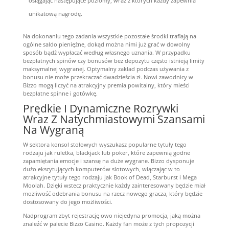
osiągając następujące poziomy, wraz z których każdy zapewnia
unikatową nagrodę.
Na dokonaniu tego zadania wszystkie pozostałe środki trafiają na
ogólne saldo pieniężne, dokąd można nimi już grać w dowolny
sposób bądź wypłacać według własnego uznania. W przypadku
bezpłatnych spinów czy bonusów bez depozytu często istnieją limity
maksymalnej wygranej. Optymalny zakład podczas używania z
bonusu nie może przekraczać dwadzieścia zł. Nowi zawodnicy w
Bizzo mogą liczyć na atrakcyjny premia powitalny, który mieści
bezpłatne spinne i gotówkę.
Prędkie I Dynamiczne Rozrywki
Wraz Z Natychmiastowymi Szansami
Na Wygraną
W sektora konsol stołowych wyszukasz popularne tytuły tego
rodzaju jak ruletka, blackjack lub poker, które zapewnią godne
zapamiętania emocje i szansę na duże wygrane. Bizzo dysponuje
dużo ekscytujących komputerów slotowych, włączając w to
atrakcyjne tytuły tego rodzaju jak Book of Dead, Starburst i Mega
Moolah. Dzięki wstecz praktycznie każdy zainteresowany będzie miał
możliwość odebrania bonusu na rzecz nowego gracza, który będzie
dostosowany do jego możliwości.
Nadprogram zbyt rejestrację owo niejedyna promocja, jaką można
znaleźć w palecie Bizzo Casino. Każdy fan może z tych propozycji