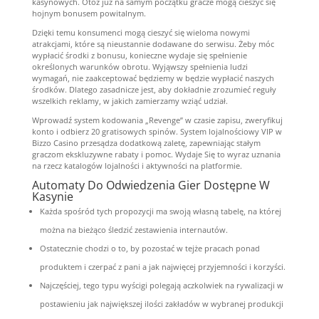
kasynowych. Otóż już na samym początku gracze mogą cieszyć się
hojnym bonusem powitalnym.
Dzięki temu konsumenci mogą cieszyć się wieloma nowymi
atrakcjami, które są nieustannie dodawane do serwisu. Żeby móc
wypłacić środki z bonusu, konieczne wydaje się spełnienie
określonych warunków obrotu. Wyjąwszy spełnienia ludzi
wymagań, nie zaakceptować będziemy w będzie wypłacić naszych
środków. Dlatego zasadnicze jest, aby dokładnie zrozumieć reguły
wszelkich reklamy, w jakich zamierzamy wziąć udział.
Wprowadź system kodowania „Revenge” w czasie zapisu, zweryfikuj
konto i odbierz 20 gratisowych spinów. System lojalnościowy VIP w
Bizzo Casino przesądza dodatkową zaletę, zapewniając stałym
graczom ekskluzywne rabaty i pomoc. Wydaje Się to wyraz uznania
na rzecz katalogów lojalności i aktywności na platformie.
Automaty Do Odwiedzenia Gier Dostępne W
Kasynie
Każda spośród tych propozycji ma swoją własną tabelę, na której
można na bieżąco śledzić zestawienia internautów.
Ostatecznie chodzi o to, by pozostać w tejże pracach ponad
produktem i czerpać z pani a jak najwięcej przyjemności i korzyści.
Najczęściej, tego typu wyścigi polegają aczkolwiek na rywalizacji w
postawieniu jak największej ilości zakładów w wybranej produkcji