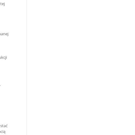
tej
manej
kcji
.
ystać
acią