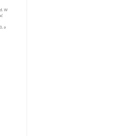
ód. W
ać
0, a