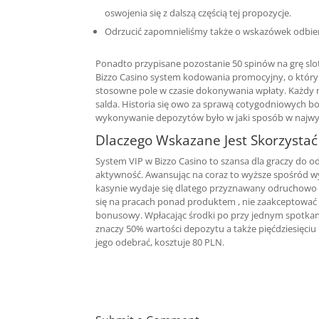
oswojenia się z dalszą częścią tej propozycje.
Odrzucić zapomnieliśmy także o wskazówek odbier
Ponadto przypisane pozostanie 50 spinów na grę s
Bizzo Casino system kodowania promocyjny, o który
stosowne pole w czasie dokonywania wpłaty. Każdy n
salda. Historia się owo za sprawą cotygodniowych b
wykonywanie depozytów było w jaki sposób w najwyżs
Dlaczego Wskazane Jest Skorzysta
System VIP w Bizzo Casino to szansa dla graczy do
aktywność. Awansując na coraz to wyższe spośród wym
kasynie wydaje się dlatego przyznawany odruchowo 
się na pracach ponad produktem , nie zaakceptować
bonusowy. Wpłacając środki po przy jednym spotkan
znaczy 50% wartości depozytu a także pięćdziesięci
jego odebrać, kosztuje 80 PLN.