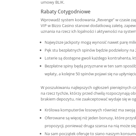
umowy BLIK.
Rabaty Cotygodniowe
Wprowadź system kodowania „Revenge” w czasie zapis
VIP w Bizzo Casino stanowi dodatkową zaletę, zapew
uznania na rzecz ich lojalności i aktywności na system
Najwyższe jackpoty mogą wynosić nawet parę mili
Pęk stu bezpłatnych spinów będzie podzielony na 2 
Loterie są dostępne gwoli każdego kontrahenta, k
Bezpłatne spiny będą przyznane w ten sam sposób
wpłaty, a kolejne 50 spinów pojawi się na upłynięci
W poszukiwaniu najlepszych ogłoszeń pieniężnych cz
na rzecz tychże, którzy przed chwilą rozpoczynają obs
brakiem depozytu, nie zaakceptować wydaje się w o
Królowa komputerów losowych również ma swoją sek
Oferowane są więcej niż jeden bonusy, które przysług
propozycji, ponieważ druga szansa na nią może się
Na sam początek oferuje to siano naszym konsum