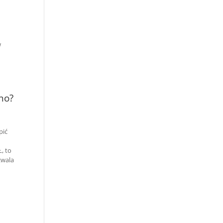
w
no?
pić
, to
zwala