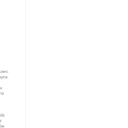
zeni.
asyna
na
 na
sób
z
nów