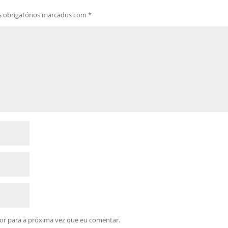
 obrigatórios marcados com
*
or para a próxima vez que eu comentar.