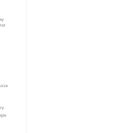
owy
raz
szcza
ry.
ejże