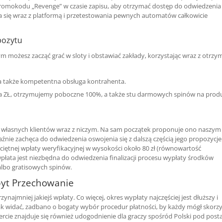
 promokodu „Revenge” w czasie zapisu, aby otrzymać dostęp do odwiedzenia 
a się wraz z platformą i przetestowania pewnych automatów całkowicie
pozytu
możesz zacząć grać w sloty i obstawiać zakłady, korzystając wraz z otrzy
 a także kompetentna obsługa kontrahenta.
sta ZŁ, otrzymujemy poboczne 100%, a także stu darmowych spinów na produ
a własnych klientów wraz z niczym. Na sam początek proponuje ono naszym
nie zachęca do odwiedzenia oswojenia się z dalszą częścią jego propozycje
ciętnej wpłaty weryfikacyjnej w wysokości około 80 zł (równowartość
płata jest niezbędna do odwiedzenia finalizacji procesu wypłaty środków
lbo gratisowych spinów.
byt Przechowanie
najmniej jakiejś wpłaty. Co więcej, okres wypłaty najczęściej jest dłuższy i
ak widać, zadbano o bogaty wybór procedur płatności, by każdy mógł skorz
ofercie znajduje się również udogodnienie dla graczy spośród Polski pod post