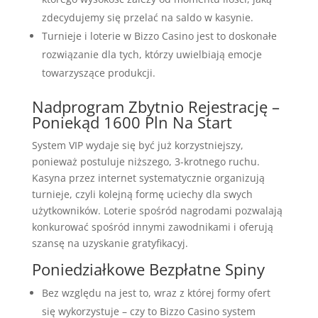
zdecydujemy się przelać na saldo w kasynie.
Turnieje i loterie w Bizzo Casino jest to doskonałe
rozwiązanie dla tych, którzy uwielbiają emocje
towarzyszące produkcji.
Nadprogram Zbytnio Rejestrację –
Poniekąd 1600 Pln Na Start
System VIP wydaje się być już korzystniejszy,
ponieważ postuluje niższego, 3-krotnego ruchu.
Kasyna przez internet systematycznie organizują
turnieje, czyli kolejną formę uciechy dla swych
użytkowników. Loterie spośród nagrodami pozwalają
konkurować spośród innymi zawodnikami i oferują
szansę na uzyskanie gratyfikacyj.
Poniedziałkowe Bezpłatne Spiny
Bez względu na jest to, wraz z której formy ofert
się wykorzystuje – czy to Bizzo Casino system