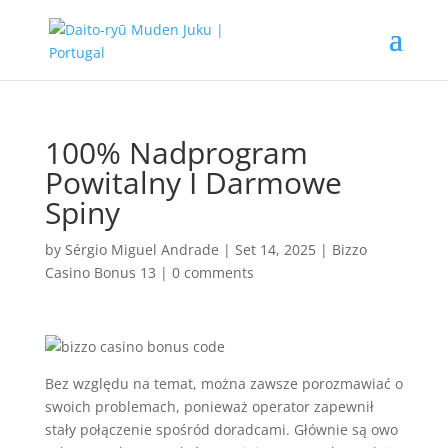
100% Nadprogram
Powitalny I Darmowe
Spiny
by
Sérgio Miguel Andrade
|
Set 14, 2025
|
Bizzo
Casino Bonus 13
|
0 comments
Bez względu na temat, można zawsze porozmawiać o
swoich problemach, ponieważ operator zapewnił
stały połączenie spośród doradcami. Głównie są owo