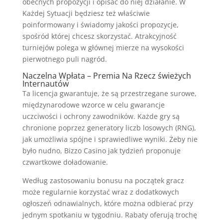
obecnych propozycji i opisać do niej działanie. W
Każdej Sytuacji będziesz też właściwie
poinformowany i świadomy jakości propozycje,
spośród której chcesz skorzystać. Atrakcyjność
turniejów polega w głównej mierze na wysokości
pierwotnego puli nagród.
Naczelna Wpłata – Premia Na Rzecz świeżych
Internautów
Ta licencja gwarantuje, że są przestrzegane surowe,
międzynarodowe wzorce w celu gwarancje
uczciwości i ochrony zawodników. Każde gry są
chronione poprzez generatory liczb losowych (RNG),
jak umożliwia spójne i sprawiedliwe wyniki. Żeby nie
było nudno, Bizzo Casino jak tydzień proponuje
czwartkowe doładowanie.
Według zastosowaniu bonusu na początek gracz
może regularnie korzystać wraz z dodatkowych
ogłoszeń odnawialnych, które można odbierać przy
jednym spotkaniu w tygodniu. Rabaty oferują trochę