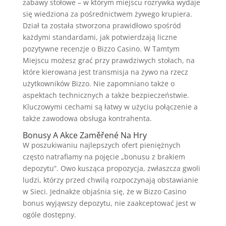
zabawy stołowe – w którym miejscu rozrywka wydaje
się wiedziona za pośrednictwem żywego krupiera.
Dział ta została stworzona prawidłowo spośród
każdymi standardami, jak potwierdzają liczne
pozytywne recenzje o Bizzo Casino. W Tamtym
Miejscu możesz grać przy prawdziwych stołach, na
które kierowana jest transmisja na żywo na rzecz
użytkowników Bizzo. Nie zapomniano także o
aspektach technicznych a także bezpieczeństwie.
Kluczowymi cechami są łatwy w użyciu połączenie a
także zawodowa obsługa kontrahenta.
Bonusy A Akce Zaměřené Na Hry
W poszukiwaniu najlepszych ofert pieniężnych
często natrafiamy na pojęcie „bonusu z brakiem
depozytu”. Owo kusząca propozycja, zwłaszcza gwoli
ludzi, którzy przed chwilą rozpoczynają obstawianie
w Sieci. Jednakże objaśnia się, że w Bizzo Casino
bonus wyjąwszy depozytu, nie zaakceptować jest w
ogóle dostępny.