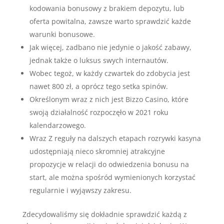
kodowania bonusowy z brakiem depozytu, lub
oferta powitalna, zawsze warto sprawdzić każde
warunki bonusowe.
Jak więcej, zadbano nie jedynie o jakość zabawy,
jednak także o luksus swych internautów.
Wobec tegoż, w każdy czwartek do zdobycia jest
nawet 800 zł, a oprócz tego setka spinów.
Określonym wraz z nich jest Bizzo Casino, które
swoją działalność rozpoczęło w 2021 roku
kalendarzowego.
Wraz Z reguły na dalszych etapach rozrywki kasyna
udostępniają nieco skromniej atrakcyjne
propozycje w relacji do odwiedzenia bonusu na
start, ale można spośród wymienionych korzystać
regularnie i wyjąwszy zakresu.
Zdecydowaliśmy się dokładnie sprawdzić każdą z