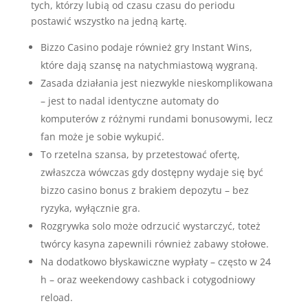
tych, którzy lubią od czasu czasu do periodu
postawić wszystko na jedną kartę.
Bizzo Casino podaje również gry Instant Wins,
które dają szansę na natychmiastową wygraną.
Zasada działania jest niezwykle nieskomplikowana
– jest to nadal identyczne automaty do
komputerów z różnymi rundami bonusowymi, lecz
fan może je sobie wykupić.
To rzetelna szansa, by przetestować ofertę,
zwłaszcza wówczas gdy dostępny wydaje się być
bizzo casino bonus z brakiem depozytu – bez
ryzyka, wyłącznie gra.
Rozgrywka solo może odrzucić wystarczyć, toteż
twórcy kasyna zapewnili również zabawy stołowe.
Na dodatkowo błyskawiczne wypłaty – często w 24
h – oraz weekendowy cashback i cotygodniowy
reload.