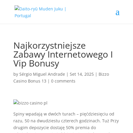
Najkorzystniejsze
Zabawy Internetowego I
Vip Bonusy
by
Sérgio Miguel Andrade
|
Set 14, 2025
|
Bizzo
Casino Bonus 13
|
0 comments
Spiny wpadają w dwóch turach – pięćdziesięciu od
razu, 50 na dwudziestu czterech godzinach. Tuż Przy
drugim depozycie dostaję 50% premia do