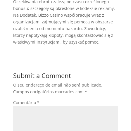
Oczekiwania obrotu zależą od czasu określonego
bonusu; szczegóły są określone w kodeksie reklamy.
Na Dodatek, Bizzo Casino współpracuje wraz z
organizacjami zajmującymi się pomocą w obszarze
uzależnienia od momentu hazardu. Zawodnicy,
którzy napotykają kłopoty, mogą skontaktować się z
właściwymi instytucjami, by uzyskać pomoc.
Submit a Comment
O seu endereço de email não será publicado.
Campos obrigatórios marcados com
*
Comentário
*