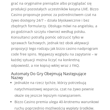
grać na oryginalne pieniądze albo przyglądać się
produkcji pozostałych uczestników kasyna LIVE. Bizzo
Casino proponuje pomoc za pośrednictwem czat na
żywo dostępny 24/7 – działa błyskawicznie i bez
zbędnych formularzy. Obsługa mówi na angielsku, a
po godzinach szczytu również według polsku.
Konsultanci potrafią pomóc odrzucić tylko w
sprawach fachowych, jednak też obok aktywacji
propozycji tego rodzaju jak bizzo casino nadprogram
code free spins. Wyjąwszy względu na zapytanie – w
każdej sytuacji można liczyć na konkretną
odpowiedź, a nie kopiuj-wklej wraz z FAQ.
Automaty Do Gry Obejmują Następujące
Nazwy
Jednakże na rzecz tychże, którzy potrzebują
natychmiastowej wsparcia, czat na żywo pewnie
okaże się jeszcze lepszym rozwiązaniem.
Bizzo Casino premia ulega 40-krotnemu warunkowi
ruchu poprzednio możliwością wypłaty środków.