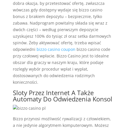
dobra okazja, by przetestować ofertę, zwłaszcza
wówczas gdy dostępny wydaje się bizzo casino
bonus z brakiem depozytu – bezpiecznie, tylko
zabawa. Nadprogram powitalny składa się wraz z
dwóch części – według pierwszym depozycie
uzyskujesz 100% do tysiąc zł oraz setka darmowych
spinów. Żeby aktywować ofertę, trzeba wpisać
odpowiedni
bizzo casino coupon
bizzo casino code
przy czołowej wpłacie. Bizzo Casino jest to idealne
obszar dla graczy w naszym kraju, które podaje
rozległy wybór procedur wpłat i wypłat,
dostosowanych do odwiedzenia rodzimych
konieczności.
Sloty Przez Internet A Także
Automaty Do Odwiedzenia Konsol
Bizzo przynosi możliwość rywalizacji z człowiekiem,
a nie jedynie algorytmem komputerowym. Możesz