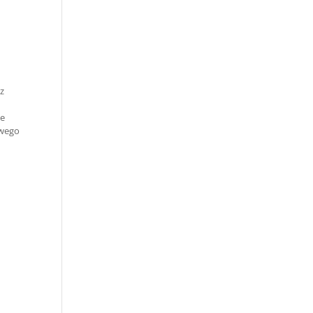
sz
ie
iwego