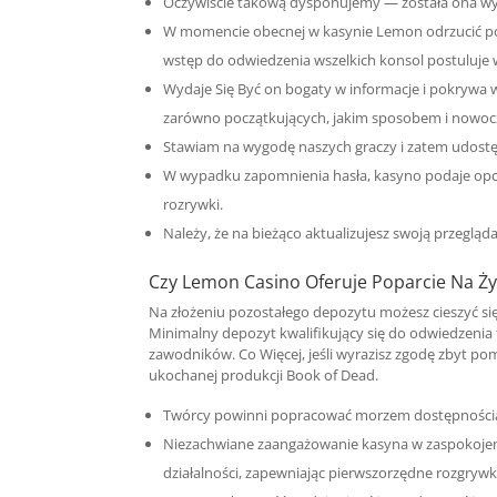
Oczywiście takową dysponujemy — została ona wy
W momencie obecnej w kasynie Lemon odrzucić po
wstęp do odwiedzenia wszelkich konsol postuluje
Wydaje Się Być on bogaty w informacje i pokrywa
zarówno początkujących, jakim sposobem i nowoc
Stawiam na wygodę naszych graczy i zatem udostępn
W wypadku zapomnienia hasła, kasyno podaje opcj
rozrywki.
Należy, że na bieżąco aktualizujesz swoją przegl
Czy Lemon Casino Oferuje Poparcie Na Ż
Na złożeniu pozostałego depozytu możesz cieszyć si
Minimalny depozyt kwalifikujący się do odwiedzenia 
zawodników. Co Więcej, jeśli wyrazisz zgodę zbyt po
ukochanej produkcji Book of Dead.
Twórcy powinni popracować morzem dostępnością d
Niezachwiane zaangażowanie kasyna w zaspokojeni
działalności, zapewniając pierwszorzędne rozgryw