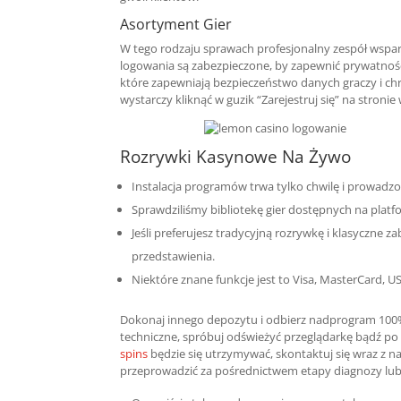
Asortyment Gier
W tego rodzaju sprawach profesjonalny zespół wspar
logowania są zabezpieczone, by zapewnić prywatno
które zapewniają bezpieczeństwo danych graczy i c
wystarczy kliknąć w guzik “Zarejestruj się” na stronie
Rozrywki Kasynowe Na Żywo
Instalacja programów trwa tylko chwilę i prowadzon
Sprawdziliśmy bibliotekę gier dostępnych na plat
Jeśli preferujesz tradycyjną rozrywkę i klasyczn
przedstawienia.
Niektóre znane funkcje jest to Visa, MasterCard, 
Dokonaj innego depozytu i odbierz nadprogram 100%
techniczne, spróbuj odświeżyć przeglądarkę bądź po 
spins
będzie się utrzymywać, skontaktuj się wraz z 
przeprowadzić za pośrednictwem etapy diagnozy lub