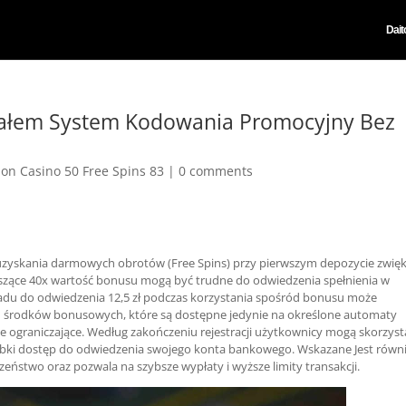
Dait
tałem System Kodowania Promocyjny Bez
on Casino 50 Free Spins 83
|
0 comments
uzyskania darmowych obrotów (Free Spins) przy pierwszym depozycie zwię
szące 40x wartość bonusu mogą być trudne do odwiedzenia spełnienia w
akładu do odwiedzenia 12,5 zł podczas korzystania spośród bonusu może
iu środków bonusowych, które są dostępne jedynie na określone automaty
 ograniczające. Według zakończeniu rejestracji użytkownicy mogą skorzyst
ybki dostęp do odwiedzenia swojego konta bankowego. Wskazane Jest równ
eństwo oraz pozwala na szybsze wypłaty i wyższe limity transakcji.