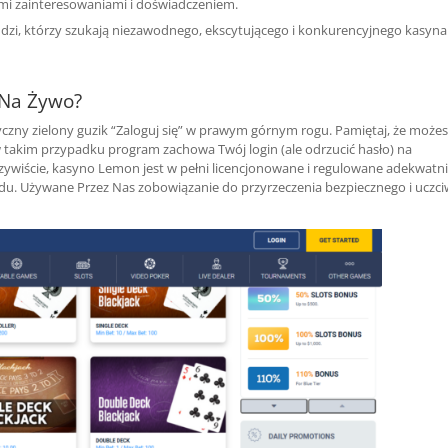
ymi zainteresowaniami i doświadczeniem.
udzi, którzy szukają niezawodnego, ekscytującego i konkurencyjnego kasyna
 Na Żywo?
czny zielony guzik “Zaloguj się” w prawym górnym rogu. Pamiętaj, że może
w takim przypadku program zachowa Twój login (ale odrzucić hasło) na
Oczywiście, kasyno Lemon jest w pełni licencjonowane i regulowane adekwatn
u. Używane Przez Nas zobowiązanie do przyrzeczenia bezpiecznego i uczc