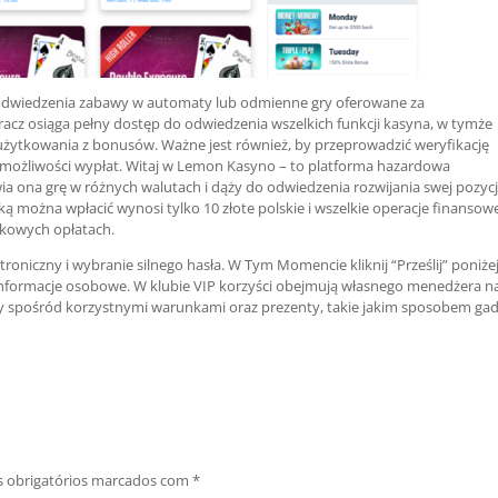
odwiedzenia zabawy w automaty lub odmienne gry oferowane za
racz osiąga pełny dostęp do odwiedzenia wszelkich funkcji kasyna, w tymże
użytkowania z bonusów. Ważne jest również, by przeprowadzić weryfikację
 możliwości wypłat. Witaj w Lemon Kasyno – to platforma hazardowa
a ona grę w różnych walutach i dąży do odwiedzenia rozwijania swej pozycj
ą można wpłacić wynosi tylko 10 złote polskie i wszelkie operacje finansow
tkowych opłatach.
oniczny i wybranie silnego hasła. W Tym Momencie kliknij “Prześlij” poniżej
e informacje osobowe. W klubie VIP korzyści obejmują własnego menedżera n
y spośród korzystnymi warunkami oraz prezenty, takie jakim sposobem ga
 obrigatórios marcados com
*