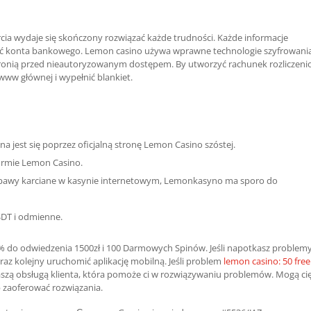
cia wydaje się skończony rozwiązać każde trudności. Każde informacje
ść konta bankowego. Lemon casino używa wprawne technologie szyfrowania
hronią przed nieautoryzowanym dostępem. By utworzyć rachunek rozliczeni
 www głównej i wypełnić blankiet.
a jest się poprzez oficjalną stronę Lemon Casino szóstej.
formie Lemon Casino.
e zabawy karciane w kasynie internetowym, Lemonkasyno ma sporo do
USDT i odmienne.
 do odwiedzenia 1500zł i 100 Darmowych Spinów. Jeśli napotkasz problem
raz kolejny uruchomić aplikację mobilną. Jeśli problem
lemon casino: 50 free
naszą obsługą klienta, która pomoże ci w rozwiązywaniu problemów. Mogą ci
 zaoferować rozwiązania.