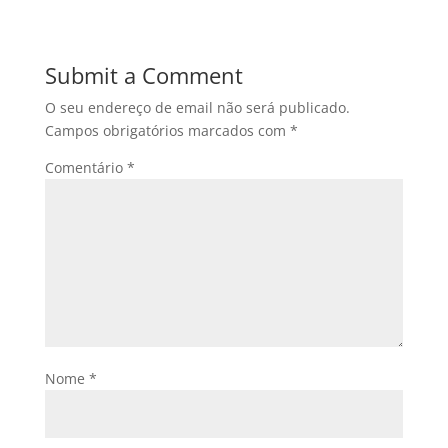
Submit a Comment
O seu endereço de email não será publicado.
Campos obrigatórios marcados com
*
Comentário
*
Nome
*