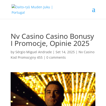
Nv Casino Casino Bonusy
I Promocje, Opinie 2025
by
Sérgio Miguel Andrade
|
Set 14, 2025
|
Nv Casino
Kod Promocyjny 455
|
0 comments