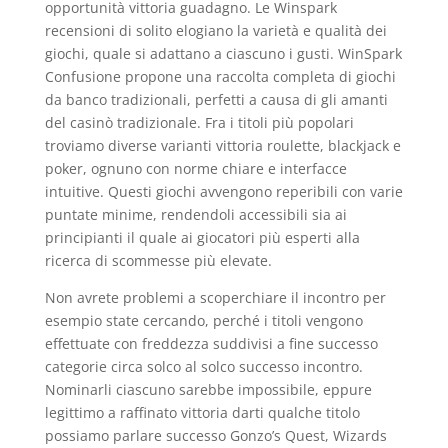
opportunità vittoria guadagno. Le Winspark
recensioni di solito elogiano la varietà e qualità dei
giochi, quale si adattano a ciascuno i gusti. WinSpark
Confusione propone una raccolta completa di giochi
da banco tradizionali, perfetti a causa di gli amanti
del casinò tradizionale. Fra i titoli più popolari
troviamo diverse varianti vittoria roulette, blackjack e
poker, ognuno con norme chiare e interfacce
intuitive. Questi giochi avvengono reperibili con varie
puntate minime, rendendoli accessibili sia ai
principianti il quale ai giocatori più esperti alla
ricerca di scommesse più elevate.
Non avrete problemi a scoperchiare il incontro per
esempio state cercando, perché i titoli vengono
effettuate con freddezza suddivisi a fine successo
categorie circa solco al solco successo incontro.
Nominarli ciascuno sarebbe impossibile, eppure
legittimo a raffinato vittoria darti qualche titolo
possiamo parlare successo Gonzo’s Quest, Wizards