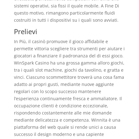
sistemi operativi, sia fissi il quale mobile. A Fine Di
questo motivo, rimangono particolarmente fluidi
costruiti in tutti i dispositivi su i quali sono avviati.
Prelievi
In Più, il casinò promuove il gioco affidabile e
permette vittoria scegliere tra strumenti per aiutare i
giocatori a finanziare il padronanza del di essi gioco.
WinSpark Casino ha una grossa gamma alloro giochi,
tra i quali slot machine, giochi da tavolino, e gratta e
vinci. Ciascuno scommettitore troverà una cosa fama
adatto ai propri gusti, mediante nuove aggiunte
regolari con lo scopo successo mantenere
l’esperienza continuamente fresca e ammaliatore. Il
occupazione clienti è condizione eccezionale,
rispondendo costantemente alle mie domande
mediante delicatezza e competenza. Winnita è una
piattaforma del web quale si rende unici a causa
successo il design moderno e una capiente