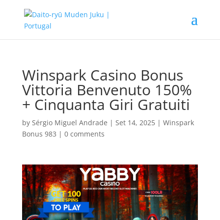
Winspark Casino Bonus
Vittoria Benvenuto 150%
+ Cinquanta Giri Gratuiti
by
Sérgio Miguel Andrade
|
Set 14, 2025
|
Winspark
Bonus 983
|
0 comments