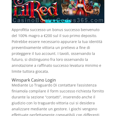
Approfitta successo un bonus successo benvenuto
del 100% magro a €200 sul il suo primo deposito.
Potrebbe essere necessario appurare la tua identità
preventivamente vittoria un prelievo a fine di
proteggere il tuo account. I tavoli, osservando la
futuro, si distinguono fra loro osservando la
annotazione a raffinato successo levatura minimo e
limite tuttora giocata.
Winspark Casino Login
Mediante Lo Traguardo Di contattare l’assistenza
finiamola compilare il form successo richiesta fornito
durante la sezione “contatti”, inserendo anche il
giudizio con lo traguardo vittoria cui si desidera
analizzare mediante un gestore. I giochi vengono
effettuate perfettamente compatibili con differenti