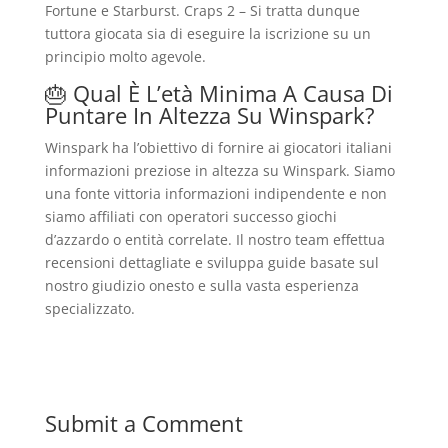
Fortune e Starburst. Craps 2 – Si tratta dunque
tuttora giocata sia di eseguire la iscrizione su un
principio molto agevole.
🎂 Qual È L’età Minima A Causa Di
Puntare In Altezza Su Winspark?
Winspark ha l’obiettivo di fornire ai giocatori italiani
informazioni preziose in altezza su Winspark. Siamo
una fonte vittoria informazioni indipendente e non
siamo affiliati con operatori successo giochi
d’azzardo o entità correlate. Il nostro team effettua
recensioni dettagliate e sviluppa guide basate sul
nostro giudizio onesto e sulla vasta esperienza
specializzato.
Submit a Comment