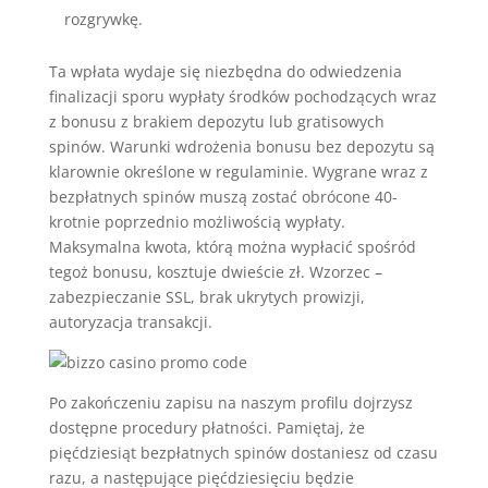
rozgrywkę.
Ta wpłata wydaje się niezbędna do odwiedzenia
finalizacji sporu wypłaty środków pochodzących wraz
z bonusu z brakiem depozytu lub gratisowych
spinów. Warunki wdrożenia bonusu bez depozytu są
klarownie określone w regulaminie. Wygrane wraz z
bezpłatnych spinów muszą zostać obrócone 40-
krotnie poprzednio możliwością wypłaty.
Maksymalna kwota, którą można wypłacić spośród
tegoż bonusu, kosztuje dwieście zł. Wzorzec –
zabezpieczanie SSL, brak ukrytych prowizji,
autoryzacja transakcji.
Po zakończeniu zapisu na naszym profilu dojrzysz
dostępne procedury płatności. Pamiętaj, że
pięćdziesiąt bezpłatnych spinów dostaniesz od czasu
razu, a następujące pięćdziesięciu będzie