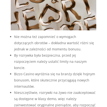
Nie można też zapomnieć o wymogach
dotyczących obrotów – dokładna wartość różni się
jednak w zależności od momentu bonusu.
By rozrywka była bezpieczna, przed jej
rozpoczęciem należy ustalić limity na naszym
koncie.
Bizzo Casino wyróżnia się na branży dzięki hojnym
bonusom, które skutecznie przyciągają nowych
internautów.
Nieszczęśliwie, rozrywki na żywo nie zaakceptować
są dostępne w klasy demo, więc należy
zainwestować oryginalne pieniądze, aby rozpocząć