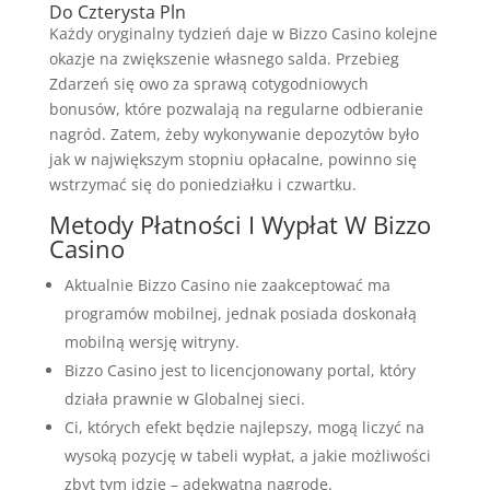
Do Czterysta Pln
Każdy oryginalny tydzień daje w Bizzo Casino kolejne
okazje na zwiększenie własnego salda. Przebieg
Zdarzeń się owo za sprawą cotygodniowych
bonusów, które pozwalają na regularne odbieranie
nagród. Zatem, żeby wykonywanie depozytów było
jak w największym stopniu opłacalne, powinno się
wstrzymać się do poniedziałku i czwartku.
Metody Płatności I Wypłat W Bizzo
Casino
Aktualnie Bizzo Casino nie zaakceptować ma
programów mobilnej, jednak posiada doskonałą
mobilną wersję witryny.
Bizzo Casino jest to licencjonowany portal, który
działa prawnie w Globalnej sieci.
Ci, których efekt będzie najlepszy, mogą liczyć na
wysoką pozycję w tabeli wypłat, a jakie możliwości
zbyt tym idzie – adekwatną nagrodę.