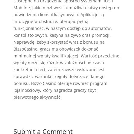
Dostępne na urządzenia spośród systemami iOS i
Mobilne, jakie możliwości umożliwia łatwy dostęp do
odwiedzenia konsol kasynowych. Aplikacje są
intuicyjne w obsłudze, oferując pełną
funkcjonalność, w naszym dostęp do automatów,
konsol stołowych, kasyna na żywo oraz promocji.
Naprawdę, żeby skorzystać wraz z bonusu na
BizzoCasino, gracz ma obowiązek dokonać
minimalnej wpłaty kwalifikującej. Wartość przeciętnej
wpłaty może się różnić w zależności od czasu
konkretnej ofert, zatem zawsze wskazane jest
sprawdzić warunki i reguły dotyczące danego
bonusu. Bizzo Casino oferuje również program
lojalnościowy, który nagradza graczy zbyt
pierwotnego aktywność.
Submit a Comment