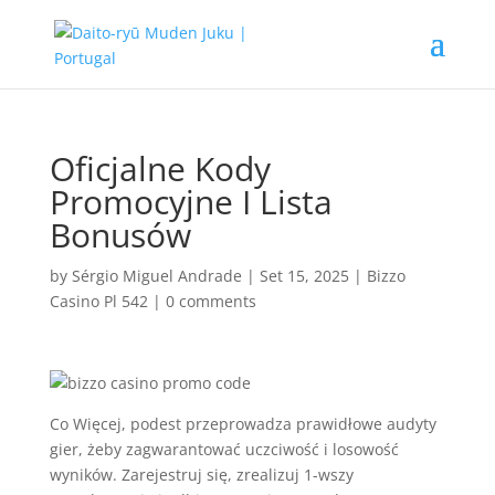
Oficjalne Kody
Promocyjne I Lista
Bonusów
by
Sérgio Miguel Andrade
|
Set 15, 2025
|
Bizzo
Casino Pl 542
|
0 comments
Co Więcej, podest przeprowadza prawidłowe audyty
gier, żeby zagwarantować uczciwość i losowość
wyników. Zarejestruj się, zrealizuj 1-wszy