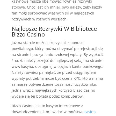
kasynowe muszą obejmować również rozrywki
stołowe. Choć jest ich mniej, owo należy, żeby każdy
fan mógł spróbować własnych sił w najlepszych
rozrywkach w różnych wersjach.
Najlepsze Rozrywki W Bibliotece
Bizzo Casino
Już na starcie można skorzystać z bonusu
powitalnego, który można otrzymać po rejestracji się
na stronie i poczynieniu czołowej wpłaty. By wypłacić
środki, należy przejść do najlepszej sekcji na stronie
www kasyna, dostępnej w opcjach konta bankowego.
Należy również pamiętać, że przed osiągnięciem
wypłaty potrzebna może być ocena KYC, która ma na
zamiarze potwierdzenie tożsamości użytkownika.
Jedną wraz z największych korzyści Bizzo Casino
wydaje się tej bogata podaż komputerów.
Bizzo Casino jest to kasyno internetowe z
doświadczeniem, które widać w mnóstwo
casino