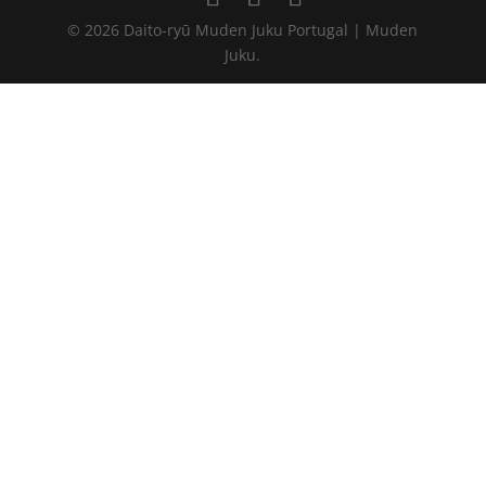
© 2026 Daito-ryū Muden Juku Portugal | Muden
Juku.