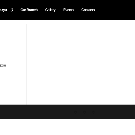
o-ryu
Our Branch
Gallery
Events
Contacts
ское