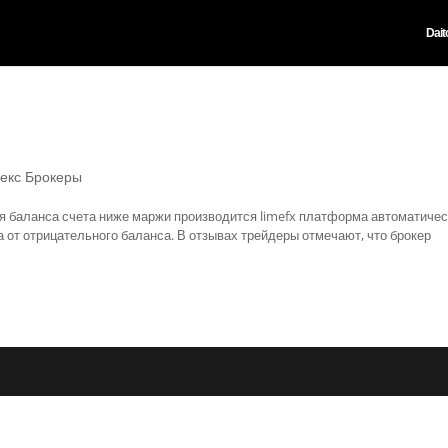
Dait
екс Брокеры
я баланса счета ниже маржи производится limefx платформа автоматиче
а от отрицательного баланса. В отзывах трейдеры отмечают, что брокер