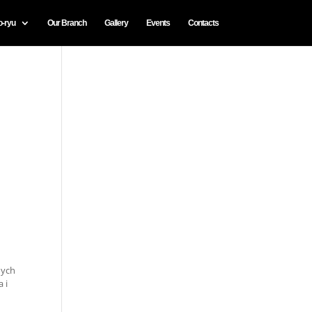
o-ryu
Our Branch
Gallery
Events
Contacts
nych
 i