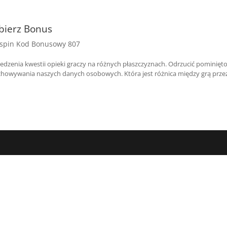
dbierz Bonus
lspin Kod Bonusowy 807
zenia kwestii opieki graczy na różnych płaszczyznach. Odrzucić pominięt
howywania naszych danych osobowych. Która jest różnica między grą przez