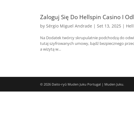
Zaloguj Się Do Hellspin Casino I O
by
Sérgio Miguel Andrade
|
Set 13, 2025
|
Hel
Na Dodatek twórcy skrupulatnie podchodzą do odwied
tutaj szyfrowanych umowy, bądź bezpiecznego przec
a wizytą w...
© 2026 Daito-ryū Muden Juku Portugal | Muden Juku.