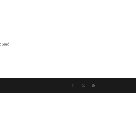
o
 Sieć