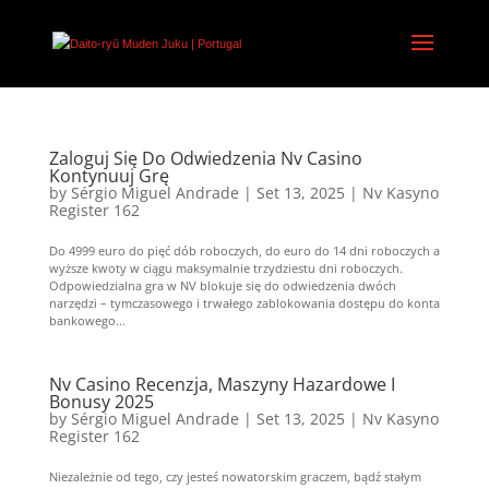
Zaloguj Się Do Odwiedzenia Nv Casino
Kontynuuj Grę
by
Sérgio Miguel Andrade
|
Set 13, 2025
|
Nv Kasyno
Register 162
Do 4999 euro do pięć dób roboczych, do euro do 14 dni roboczych a
wyższe kwoty w ciągu maksymalnie trzydziestu dni roboczych.
Odpowiedzialna gra w NV blokuje się do odwiedzenia dwóch
narzędzi – tymczasowego i trwałego zablokowania dostępu do konta
bankowego...
Nv Casino Recenzja, Maszyny Hazardowe I
Bonusy 2025
by
Sérgio Miguel Andrade
|
Set 13, 2025
|
Nv Kasyno
Register 162
Niezależnie od tego, czy jesteś nowatorskim graczem, bądź stałym