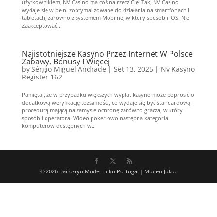
użytkownikiem, NV Casino ma coś na rzecz Cię. Tak, NV Casino
wydaje się w pełni zoptymalizowane do działania na smartfonach i
tabletach, zarówno z systemem Mobilne, w który sposób i iOS. Nie
Zaakceptować...
Najistotniejsze Kasyno Przez Internet W Polsce
Zabawy, Bonusy I Więcej
by
Sérgio Miguel Andrade
|
Set 13, 2025
|
Nv Kasyno
Register 162
Pamiętaj, że w przypadku większych wypłat kasyno może poprosić o
dodatkową weryfikację tożsamości, co wydaje się być standardową
procedurą mającą na zamysle ochronę zarówno gracza, w który
sposób i operatora. Wideo poker owo następna kategoria
komputerów dostępnych w...
© 2026 Daito-ryū Muden Juku Portugal | Muden Juku.