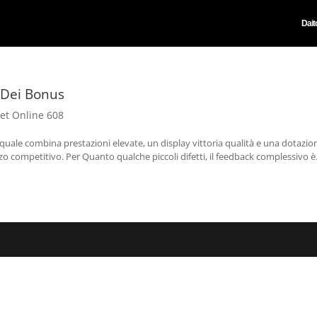
Dait
E Dei Bonus
Bet Online 608
 quale combina prestazioni elevate, un display vittoria qualità e una dotazio
zo competitivo. Per Quanto qualche piccoli difetti, il feedback complessivo è.