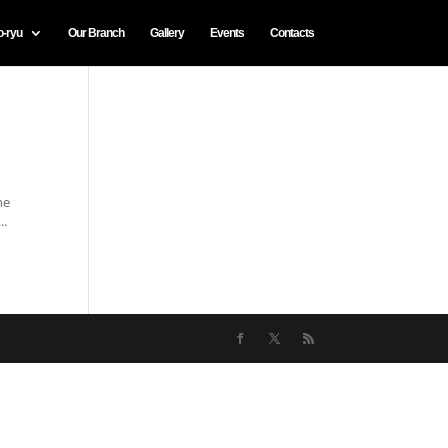
o-ryu
Our Branch
Gallery
Events
Contacts
ne
..