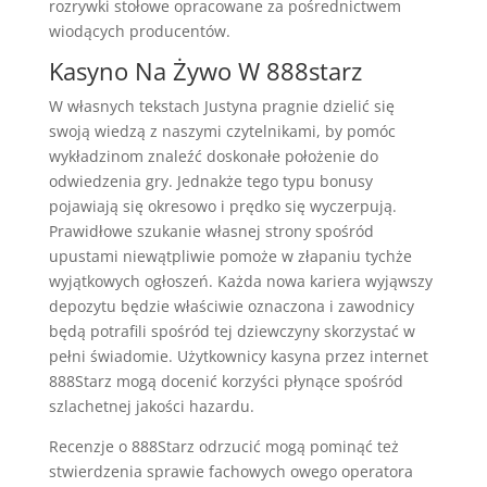
rozrywki stołowe opracowane za pośrednictwem
wiodących producentów.
Kasyno Na Żywo W 888starz
W własnych tekstach Justyna pragnie dzielić się
swoją wiedzą z naszymi czytelnikami, by pomóc
wykładzinom znaleźć doskonałe położenie do
odwiedzenia gry. Jednakże tego typu bonusy
pojawiają się okresowo i prędko się wyczerpują.
Prawidłowe szukanie własnej strony spośród
upustami niewątpliwie pomoże w złapaniu tychże
wyjątkowych ogłoszeń. Każda nowa kariera wyjąwszy
depozytu będzie właściwie oznaczona i zawodnicy
będą potrafili spośród tej dziewczyny skorzystać w
pełni świadomie. Użytkownicy kasyna przez internet
888Starz mogą docenić korzyści płynące spośród
szlachetnej jakości hazardu.
Recenzje o 888Starz odrzucić mogą pominąć też
stwierdzenia sprawie fachowych owego operatora