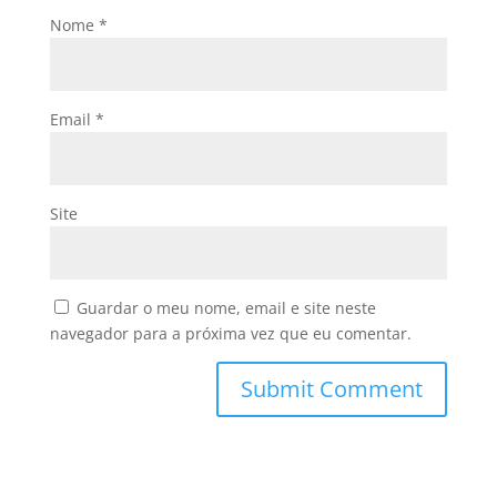
Nome
*
Email
*
Site
Guardar o meu nome, email e site neste
navegador para a próxima vez que eu comentar.