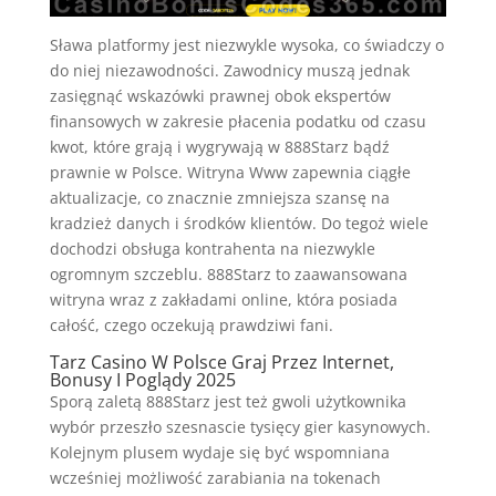
Sława platformy jest niezwykle wysoka, co świadczy o
do niej niezawodności. Zawodnicy muszą jednak
zasięgnąć wskazówki prawnej obok ekspertów
finansowych w zakresie płacenia podatku od czasu
kwot, które grają i wygrywają w 888Starz bądź
prawnie w Polsce. Witryna Www zapewnia ciągłe
aktualizacje, co znacznie zmniejsza szansę na
kradzież danych i środków klientów. Do tegoż wiele
dochodzi obsługa kontrahenta na niezwykle
ogromnym szczeblu. 888Starz to zaawansowana
witryna wraz z zakładami online, która posiada
całość, czego oczekują prawdziwi fani.
Tarz Casino W Polsce Graj Przez Internet,
Bonusy I Poglądy 2025
Sporą zaletą 888Starz jest też gwoli użytkownika
wybór przeszło szesnascie tysięcy gier kasynowych.
Kolejnym plusem wydaje się być wspomniana
wcześniej możliwość zarabiania na tokenach