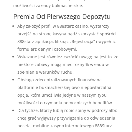
możliwości zakłady bukmacherskie.
Premia Od Pierwszego Depozytu
Aby założyć profil w 888starz casino, wystarczy
przejść na stronę kasyna bądź skorzystać spośród
888starz aplikacja, kliknąć „Rejestracja” i wypełnić
formularz danymi osobowymi.
Wskazane Jest również zwrócić uwagę na jest to, że
niektóre zabawy mogą mieć różny % wkładu w
spełnianie warunków ruchu.
Obsługa zdecentralizowanych finansów na
platformie bukmacherskiej owo niepowtarzalna
opcja, która umożliwia jedyne w naszym typu
możliwości otrzymania pomocniczych benefitów.
Dla tychże, którzy lubią robić spiny w podróży albo
chcą grać wyjąwszy przywiązania do odwiedzenia
peceta, mobilne kasyno internetowego 888Starz