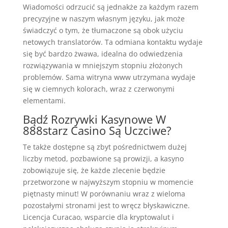
Wiadomości odrzucić są jednakże za każdym razem
precyzyjne w naszym własnym języku, jak może
świadczyć o tym, że tłumaczone są obok użyciu
netowych translatorów. Ta odmiana kontaktu wydaje
się być bardzo żwawa, idealna do odwiedzenia
rozwiązywania w mniejszym stopniu złożonych
problemów. Sama witryna www utrzymana wydaje
się w ciemnych kolorach, wraz z czerwonymi
elementami.
Bądź Rozrywki Kasynowe W
888starz Casino Są Uczciwe?
Te także dostępne są zbyt pośrednictwem dużej
liczby metod, pozbawione są prowizji, a kasyno
zobowiązuje się, że każde zlecenie będzie
przetworzone w najwyższym stopniu w momencie
piętnasty minut! W porównaniu wraz z wieloma
pozostałymi stronami jest to wręcz błyskawiczne.
Licencja Curacao, wsparcie dla kryptowalut i