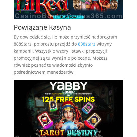
Powiązane Kasyna
By dowiedzieć się, ile może przynieść nadprogram
888Starz, po prostu przejdź do
888starz
witryny
kampanii. Wszystkie wzory i stawki propozycji
promocyjnej są tu wyraźnie polecane. Możesz
również poznać te wiadomości zbytnio
pośrednictwem menedżerów.