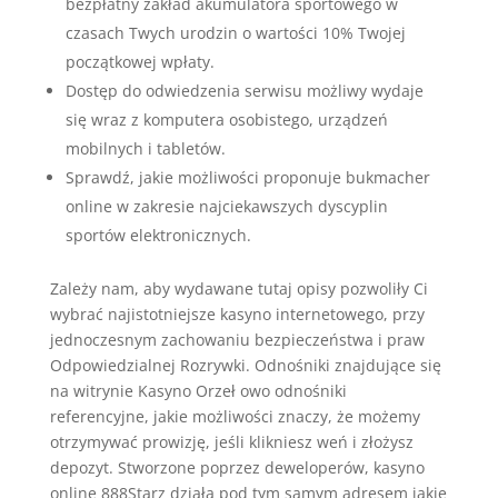
bezpłatny zakład akumulatora sportowego w
czasach Twych urodzin o wartości 10% Twojej
początkowej wpłaty.
Dostęp do odwiedzenia serwisu możliwy wydaje
się wraz z komputera osobistego, urządzeń
mobilnych i tabletów.
Sprawdź, jakie możliwości proponuje bukmacher
online w zakresie najciekawszych dyscyplin
sportów elektronicznych.
Zależy nam, aby wydawane tutaj opisy pozwoliły Ci
wybrać najistotniejsze kasyno internetowego, przy
jednoczesnym zachowaniu bezpieczeństwa i praw
Odpowiedzialnej Rozrywki. Odnośniki znajdujące się
na witrynie Kasyno Orzeł owo odnośniki
referencyjne, jakie możliwości znaczy, że możemy
otrzymywać prowizję, jeśli klikniesz weń i złożysz
depozyt. Stworzone poprzez deweloperów, kasyno
online 888Starz działa pod tym samym adresem jakie