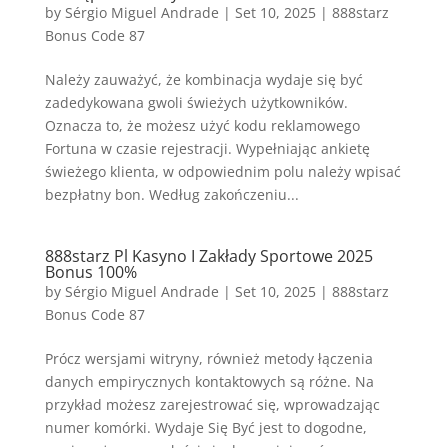
by
Sérgio Miguel Andrade
|
Set 10, 2025
|
888starz
Bonus Code 87
Należy zauważyć, że kombinacja wydaje się być
zadedykowana gwoli świeżych użytkowników.
Oznacza to, że możesz użyć kodu reklamowego
Fortuna w czasie rejestracji. Wypełniając ankietę
świeżego klienta, w odpowiednim polu należy wpisać
bezpłatny bon. Według zakończeniu...
888starz Pl Kasyno I Zakłady Sportowe 2025
Bonus 100%
by
Sérgio Miguel Andrade
|
Set 10, 2025
|
888starz
Bonus Code 87
Prócz wersjami witryny, również metody łączenia
danych empirycznych kontaktowych są różne. Na
przykład możesz zarejestrować się, wprowadzając
numer komórki. Wydaje Się Być jest to dogodne,