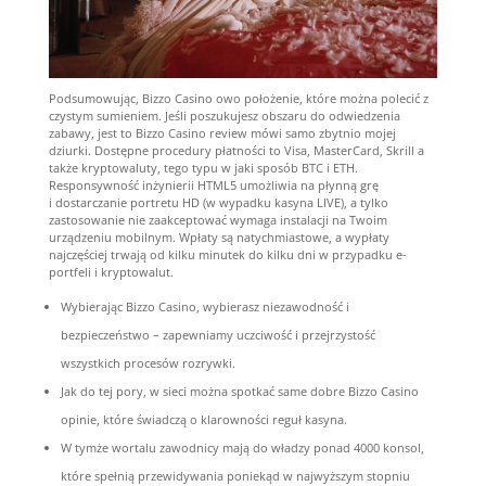
Podsumowując, Bizzo Casino owo położenie, które można polecić z
czystym sumieniem. Jeśli poszukujesz obszaru do odwiedzenia
zabawy, jest to Bizzo Casino review mówi samo zbytnio mojej
dziurki. Dostępne procedury płatności to Visa, MasterCard, Skrill a
także kryptowaluty, tego typu w jaki sposób BTC i ETH.
Responsywność inżynierii HTML5 umożliwia na płynną grę
i dostarczanie portretu HD (w wypadku kasyna LIVE), a tylko
zastosowanie nie zaakceptować wymaga instalacji na Twoim
urządzeniu mobilnym. Wpłaty są natychmiastowe, a wypłaty
najczęściej trwają od kilku minutek do kilku dni w przypadku e-
portfeli i kryptowalut.
Wybierając Bizzo Casino, wybierasz niezawodność i
bezpieczeństwo – zapewniamy uczciwość i przejrzystość
wszystkich procesów rozrywki.
Jak do tej pory, w sieci można spotkać same dobre Bizzo Casino
opinie, które świadczą o klarowności reguł kasyna.
W tymże wortalu zawodnicy mają do władzy ponad 4000 konsol,
które spełnią przewidywania poniekąd w najwyższym stopniu