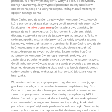
płatności. W przeciwnym incydentu witryna odrzucić otrzymałby
licencji hazardowej. Żeby wypłacić pieniądze, należy udać się w
odpowiednią sekcję na witrynie kasyna, którą znaleźć możemy w
opcjach naszego konta.
Bizzo Casino podaje także rozległy wybór komputerów stołowych,
które stanowią ciekawą alternatywę gwoli atrakcyjnych automatów.
Katalogów
nie tylko popularne
główna zaleta owo zjawisko, że
pozwalają na interakcję spośród fachowymi krupierami, dzięki
dlaczego rozgrywka wydaje się jeszcze więcej autentyczna. Tylko w
takim przypadku można mieć pewność, że każdy wyszuka zabawy
kasynowe, które spełnią swoim oczekiwania. Bizzo Casino wydaje się
być nowoczesnym serwisem, który oldschoolowa się spełniać
wszystkie postulaty swych odbiorców. Zatem można liczyć na
automaty do komputerów, mnogie rozrywki stołowe, gry
zawierające popularne opcje, a także powiększone kasyno na żywo.
Gwoli tych, którzy wówczas zaczynają swoją przygodę z grami przez
internet, dostępny wydaje się bizzo casino w istocie deposit bonus
code – powinno się go wykorzystać i sprawdzić, jak działa kasyno
bez ryzyka.
W palecie znajdziemy przyciągające cotygodniowe promocje, sporo
gier kasynowych, a do odwiedzenia owego bezpłatne spiny. Bizzo
Casino proponuje całodobową pomoc za pośrednictwem czat na
żywo oraz połączenie mailowy. Czat dostępny wydaje się 24/7 i
działa również po polsku – jak doceni każdy, jaki nie zaakceptować
chce rozmawiać po angielsku. Konsultanci są szybcy, konkretni i
potrafią rozwiązać większość problemów od czasu ręki. Gwoli mniej
starannych spraw można napisać na list elektroniczny – odpowiedź