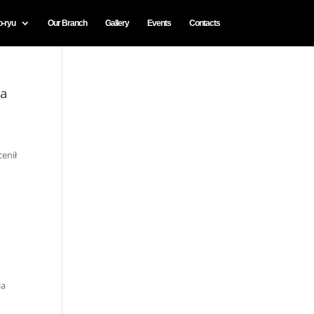
o-ryu
Our Branch
Gallery
Events
Contacts
ka
cenił
ia