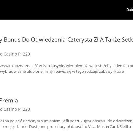
Dait
y Bonus Do Odwiedzenia Czterysta Zł A Także Set
zo Casino Pl 220
zrywki można znaleźć w tym kasynie, więc niemożliwe jest, żeby jeden fan o
ybrać własne ulubione firmy i bawić się w tego rodzaju zabawy, które
 Premia
zo Casino Pl 220
żna polecić z czystym sumieniem. Jeśli poszukujesz obszaru do odwiedzen
o mojej dziurki. Dostępne procedury płatności to Visa, MasterCard, Skrill a