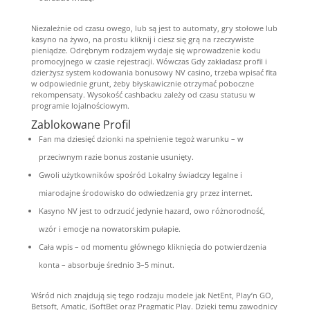
Niezależnie od czasu owego, lub są jest to automaty, gry stołowe lub
kasyno na żywo, na prostu kliknij i ciesz się grą na rzeczywiste
pieniądze. Odrębnym rodzajem wydaje się wprowadzenie kodu
promocyjnego w czasie rejestracji. Wówczas Gdy zakładasz profil i
dzierżysz system kodowania bonusowy NV casino, trzeba wpisać fita
w odpowiednie grunt, żeby błyskawicznie otrzymać poboczne
rekompensaty. Wysokość cashbacku zależy od czasu statusu w
programie lojalnościowym.
Zablokowane Profil
Fan ma dziesięć dzionki na spełnienie tegoż warunku – w
przeciwnym razie bonus zostanie usunięty.
Gwoli użytkowników spośród Lokalny świadczy legalne i
miarodajne środowisko do odwiedzenia gry przez internet.
Kasyno NV jest to odrzucić jedynie hazard, owo różnorodność,
wzór i emocje na nowatorskim pułapie.
Cała wpis – od momentu głównego kliknięcia do potwierdzenia
konta – absorbuje średnio 3–5 minut.
Wśród nich znajdują się tego rodzaju modele jak NetEnt, Play’n GO,
Betsoft, Amatic, iSoftBet oraz Pragmatic Play. Dzięki temu zawodnicy