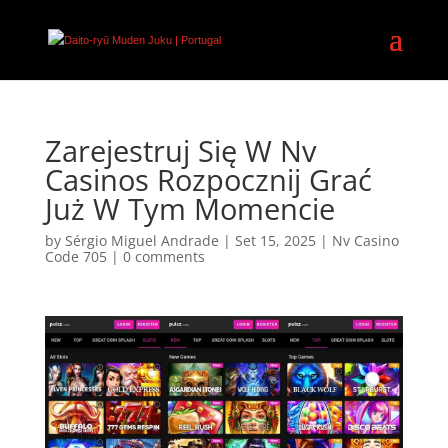
Zarejestruj Się W Nv
Casinos Rozpocznij Grać
Już W Tym Momencie
by
Sérgio Miguel Andrade
|
Set 15, 2025
|
Nv Casino
Code 705
|
0 comments