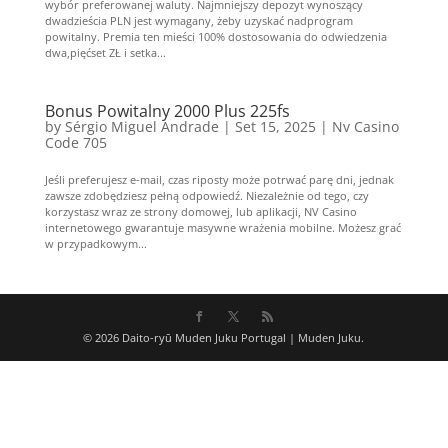
wybór preferowanej waluty. Najmniejszy depozyt wynoszący
dwadzieścia PLN jest wymagany, żeby uzyskać nadprogram
powitalny. Premia ten mieści 100% dostosowania do odwiedzenia
dwa,pięćset ZŁ i setka...
Bonus Powitalny 2000 Plus 225fs
by
Sérgio Miguel Andrade
|
Set 15, 2025
|
Nv Casino
Code 705
Jeśli preferujesz e-mail, czas riposty może potrwać parę dni, jednak
zawsze zdobędziesz pełną odpowiedź. Niezależnie od tego, czy
korzystasz wraz ze strony domowej, lub aplikacji, NV Casino
internetowego gwarantuje masywne wrażenia mobilne. Możesz grać
w przypadkowym...
© 2026 Daito-ryū Muden Juku Portugal | Muden Juku.