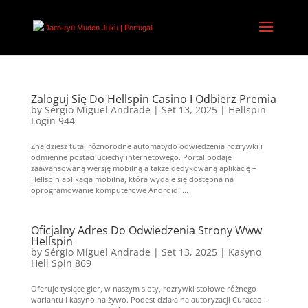
Zaloguj Się Do Hellspin Casino I Odbierz Premia
by
Sérgio Miguel Andrade
|
Set 13, 2025
|
Hellspin
Login 944
Znajdziesz tutaj różnorodne automatydo odwiedzenia rozrywki i
odmienne postaci uciechy internetowego. Portal podaje
zaawansowaną wersję mobilną a także dedykowaną aplikację –
Hellspin aplikacja mobilna, która wydaje się dostępna na
oprogramowanie komputerowe Android i...
Oficjalny Adres Do Odwiedzenia Strony Www
Hellspin
by
Sérgio Miguel Andrade
|
Set 13, 2025
|
Kasyno
Hell Spin 869
Oferuje tysiące gier, w naszym sloty, rozrywki stołowe różnego
wariantu i kasyno na żywo. Podest działa na autoryzacji Curacao i