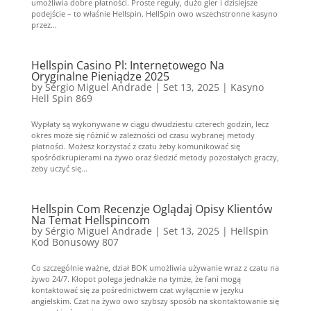
umożliwia dobre płatności. Proste reguły, dużo gier i dzisiejsze
podejście – to właśnie Hellspin. HellSpin owo wszechstronne kasyno
przez...
Hellspin Casino Pl: Internetowego Na
Oryginalne Pieniądze 2025
by
Sérgio Miguel Andrade
|
Set 13, 2025
|
Kasyno
Hell Spin 869
Wypłaty są wykonywane w ciągu dwudziestu czterech godzin, lecz
okres może się różnić w zależności od czasu wybranej metody
płatności. Możesz korzystać z czatu żeby komunikować się
spośródkrupierami na żywo oraz śledzić metody pozostałych graczy,
żeby uczyć się...
Hellspin Com Recenzje Oglądaj Opisy Klientów
Na Temat Hellspincom
by
Sérgio Miguel Andrade
|
Set 13, 2025
|
Hellspin
Kod Bonusowy 807
Co szczególnie ważne, dział BOK umożliwia używanie wraz z czatu na
żywo 24/7. Kłopot polega jednakże na tymże, że fani mogą
kontaktować się za pośrednictwem czat wyłącznie w języku
angielskim. Czat na żywo owo szybszy sposób na skontaktowanie się