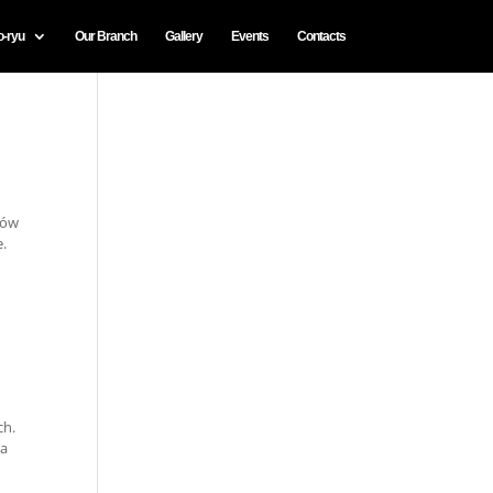
o-ryu
Our Branch
Gallery
Events
Contacts
sów
e.
ch.
ta