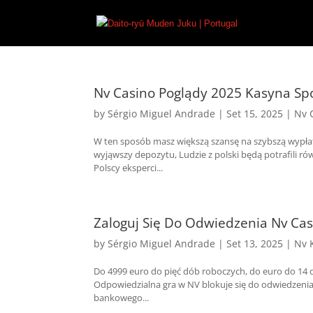
Nv Casino Poglądy 2025 Kasyna Sp
by
Sérgio Miguel Andrade
|
Set 15, 2025
|
Nv 
W ten sposób masz większą szansę na szybszą wypła
wyjąwszy depozytu, Ludzie z polski będą potrafili r
Polscy eksperci...
Zaloguj Się Do Odwiedzenia Nv Ca
by
Sérgio Miguel Andrade
|
Set 13, 2025
|
Nv 
Do 4999 euro do pięć dób roboczych, do euro do 14 
Odpowiedzialna gra w NV blokuje się do odwiedzeni
bankowego...